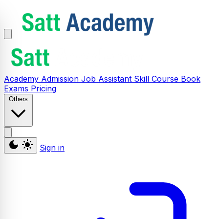
Academy
Admission
Job Assistant
Skill
Course
Book
Exams
Pricing
Others
Sign in