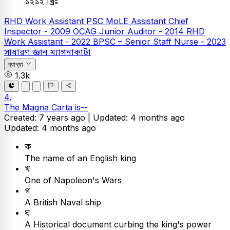
১২১২ খ্রিঃ
RHD Work Assistant
PSC
MoLE Assistant Chief
Inspector - 2009
OCAG Junior Auditor - 2014
RHD
Work Assistant - 2022
BPSC – Senior Staff Nurse - 2023
সাধারণ জ্ঞান
ম্যাগনাকার্টা
ব্যাখ্যা
1.3k
4.
The Magna Carta is--
Created: 7 years ago |
Updated: 4 months ago
Updated: 4 months ago
ক
The name of an English king
খ
One of Napoleon's Wars
গ
A British Naval ship
ঘ
A Historical document curbing the king's power