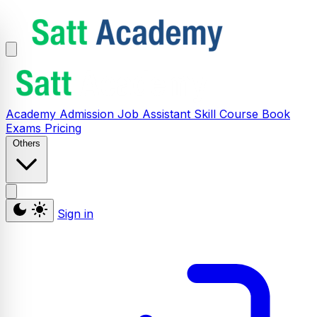
Academy
Admission
Job Assistant
Skill
Course
Book
Exams
Pricing
Others
Sign in