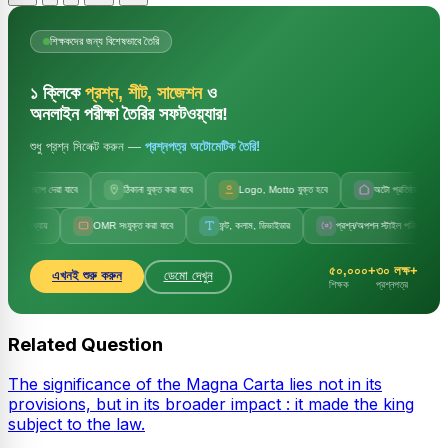
শিক্ষকদের জন্য বিশেষভাবে তৈরি
১ ক্লিকে
প্রশ্ন, শীট, সাজেশন
ও
অনলাইন পরীক্ষা তৈরির সফটওয়্যার!
শুধু প্রশ্ন সিলেক্ট করুন —
প্রশ্নপত্র অটোমেটিক তৈরি!
ছাপ দেয়া যাবে
ঠিকানা যুক্ত করা যাবে
Logo, Motto যুক্ত হবে
অটো প্রতিষ্ঠানের নাম
য়
OMR সংযুক্ত করা যাবে
ফন্ট, কলাম, ডিভাইডার
প্রশ্ন/অপশন স্টাইল পরিবর্তন
সেট 
৫০,০০০+
৩০ লক্ষ+
এখনই শুরু করুন
ডেমো দেখুন
শিক্ষক
প্রশ্নপত্র
Related Question
The significance of the Magna Carta lies not in its
provisions, but in its broader impact : it made the king
subject to the law.