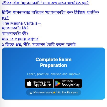
ঐতিহাসিক 'ম্যাগনাকার্টা' সনদ কত সালে স্বাক্ষরিত হয়?
ব্রিটিশ শাসনতন্ত্রের বাইবেল ‘ম্যাগনাকার্টা’ কত খ্রিষ্টাব্দে প্রবর্তিত
হয়?
The Magna Carta is--
ম্যাগনাকার্টা কি?
ম্যাগনাকার্টা কী?
মাত্র ১৫ পয়সায় প্রশ্নপত্র
১ ক্লিকে প্রশ্ন, শীট, সাজেশন তৈরি করুন আজই
Complete Exam
Preparation
Learn, practice, analyse and improve
1M+ downloads
4.6 · 8k+ Reviews