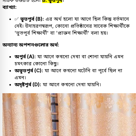
সঠিক উত্তরটি হলো
B. ভূতপূর্ব
।
ব্যাখ্যা:
✅
ভূতপূর্ব (B):
এর অর্থ হলো যা আগে ছিল কিন্তু বর্তমানে
নেই। উদাহরণস্বরূপ, কোনো প্রতিষ্ঠানের সাবেক শিক্ষার্থীকে
'ভূতপূর্ব শিক্ষার্থী' বা 'প্রাক্তন শিক্ষার্থী' বলা হয়।
অন্যান্য অপশনগুলোর অর্থ:
অপূর্ব (A):
যা আগে কখনো দেখা বা শোনা যায়নি এমন
চমৎকার কোনো কিছু।
অভূতপূর্ব (C):
যা আগে কখনো ঘটেনি বা পূর্বে ছিল না
এমন।
অদৃষ্টপূর্ব (D):
যা আগে কখনো দেখা যায়নি।