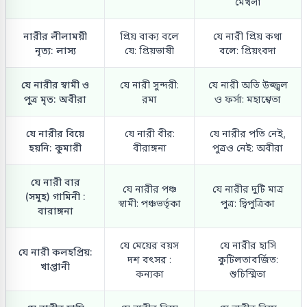
মেখলা
নারীর লীলাময়ী
প্রিয় বাক্য বলে
যে নারী প্রিয় কথা
নৃত্য: লাস্য
যে: প্রিয়ভাষী
বলে: প্রিয়ংবদা
যে নারীর স্বামী ও
যে নারী সুন্দরী:
যে নারী অতি উজ্জ্বল
পুত্র মৃত: অবীরা
রমা
ও ফর্সা: মহাশ্বেতা
যে নারীর বিয়ে
যে নারী বীর:
যে নারীর পতি নেই,
হয়নি: কুমারী
বীরাঙ্গনা
পুত্রও নেই: অবীরা
যে নারী বার
যে নারীর পঞ্চ
যে নারীর দুটি মাত্র
(সমূহ) গামিনী :
স্বামী: পঞ্চভর্তৃকা
পুত্র: দ্বিপুত্রিকা
বারাঙ্গনা
যে মেয়ের বয়স
যে নারীর হাসি
যে নারী কলহপ্রিয়:
দশ বৎসর :
কুটিলতাবর্জিত:
খাপ্তানী
কন্যকা
শুচিস্মিতা