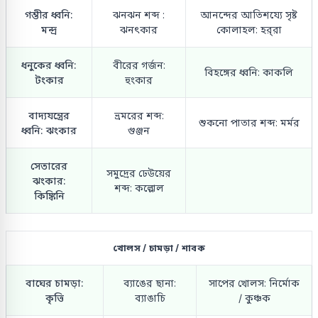
গম্ভীর ধ্বনি:
ঝনঝন শব্দ :
আনন্দের আতিশয্যে সৃষ্ট
মন্দ্র
ঝনৎকার
কোলাহল: হর্‌রা
ধনুকের ধ্বনি:
বীরের গর্জন:
বিহঙ্গের ধ্বনি: কাকলি
টংকার
হুংকার
বাদ্যযন্ত্রের
ভ্রমরের শব্দ:
শুকনো পাতার শব্দ: মর্মর
ধ্বনি: ঝংকার
গুঞ্জন
সেতারের
সমুদ্রের ঢেউয়ের
ঝংকার:
শব্দ: কল্লোল
কিঙ্কিনি
খোলস / চামড়া / শাবক
বাঘের চামড়া:
ব্যাঙের ছানা:
সাপের খোলস: নির্মোক
কৃত্তি
ব্যাঙাচি
/ কুঞ্চক