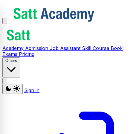
Academy
Admission
Job Assistant
Skill
Course
Book
Exams
Pricing
Others
Sign in