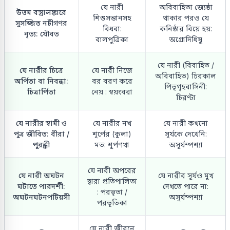
যে নারী
অবিবাহিতা জ্যেষ্ঠা
উত্তম বস্ত্রালঙ্কারে
শিশুসন্তানসহ
থাকার পরও যে
সুসজ্জিত নটীগণর
বিধবা:
কনিষ্ঠার বিয়ে হয়:
নৃত্য: যৌবত
বালপুত্রিকা
অগ্রোদিধিষু
যে নারী (বিবাহিত /
যে নারীর চিত্রে
যে নারী নিজে
অবিবাহিত) চিরকাল
অর্পিতা বা নিবন্ধা:
বর বরণ করে
পিতৃগৃহবাসিনী:
চিত্রার্পিতা
নেয় : স্বয়ংবরা
চিরণ্টা
যে নারীর স্বামী ও
যে নারীর নখ
যে নারী কখনো
পুত্র জীবিত: বীরা /
শূর্পের (কুলা)
সূর্যকে দেখেনি:
পুরন্ধ্রী
মত: শূর্পণখা
অসূর্যম্পশ্যা
যে নারী অপরের
যে নারী অঘটন
যে নারীর সূর্যও মুখ
দ্বারা প্রতিপালিতা
ঘটাতে পারদর্শী:
দেখতে পারে না:
: পরভৃতা /
অঘটনঘটনপটিয়সী
অসূর্যম্পশ্যা
পরভূতিকা
যে নারী জীবনে