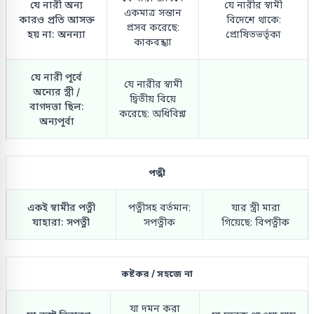
যে নারী অন্য
যে নারীর স্বামী
একমাত্র সন্তান
কারও প্রতি আসক্ত
বিদেশে থাকে:
প্রসব করেছে:
হয় না: অনন্যা
প্রোষিতভর্তৃকা
কাকবন্ধ্যা
যে নারী পূর্বে
যে নারীর স্বামী
অন্যের স্ত্রী /
দ্বিতীয় বিয়ে
বাগদত্তা ছিল:
করেছে: অধিবিন্না
অন্যপূর্বা
পত্নী
একই স্বামীর পত্নী
পত্নীসহ বর্তমান:
যার স্ত্রী মারা
যাহারা: সপত্নী
সপত্নীক
গিয়েছে: বিপত্নীক
কষ্টকর / সহজে না
যা দমন করা