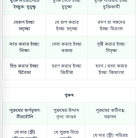
মুক্তি লাভে/পেতে
মুক্তি পেতে ইচ্ছা:
মুক্তি পাওয়ার ইচ্ছা:
ইচ্ছুক: মুমুক্ষু
মুমুক্ষা
মুক্তিকামী
যেরূপ ইচ্ছা:
যে রূপ করার
রমণ বা সঙ্গমের
যদৃচ্ছা
ইচ্ছা: যদৃচ্ছা
ইচ্ছা: রিরংসা
লাভ করার ইচ্ছা:
সেবা করার ইচ্ছা:
সৃষ্টি করার ইচ্ছা:
লিপ্সা
শুশ্রূষা
সিসৃক্ষা
হিত করার ইচ্ছা:
হরণ করার ইচ্ছা:
হনন / হত্যা করার
হিতৈষা
জিহীর্ষা
ইচ্ছা: জিঘাংসা
পুরুষ
পুরুষের কর্ণভূষণ:
পুরুষের উদ্দাম
পুরুষের কটিবন্ধ:
বীরবৌলি
নৃত্য: তাণ্ডব
সরাসন
যে দার (স্ত্রী)
যে পুরুষ বিয়ে
যে দার (স্ত্রী) পরিগ্রহ