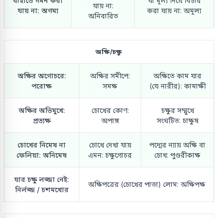
যাহাতে গমন করা
যা মূল্য দিয়ে বিচার
যায় না:
যায় না: অগম্য
করা যায় না: অমূল্য
অনিবারিত
অক্ষি/চক্ষু
অক্ষির অগোচরে:
অক্ষির সমীপে:
অক্ষিতে কাম যার
পরোক্ষ
সমক্ষ
(যে নারীর): কামাক্ষী
অক্ষির অভিমুখে:
চোখের কোণ:
চক্ষুর সম্মুখে
প্রত্যক্ষ
অপাঙ্গ
সংঘটিত: চাক্ষুষ
চোখের নিমেষ না
চোখে দেখা যায়
পদ্মের ন্যায় অক্ষি বা
ফেলিয়া: অনিমেষ
এমন: চক্ষুগোচর
চোখ: পুণ্ডরীকাক্ষ
যার চক্ষু লজ্জা নেই:
অক্ষিপত্রের (চোখের পাতা) লোম: অক্ষিপক্ষ
নির্লজ্জ / চশমখোর