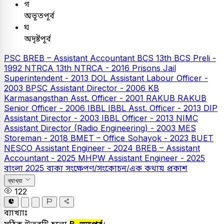
গ
অভূতপূর্ব
ঘ
অদৃষ্টপূর্ব
PSC
BREB – Assistant Accountant
BCS
13th BCS Preli -
1992
NTRCA
13th NTRCA - 2016
Prisons Jail
Superintendent - 2013
DOL Assistant Labour Officer -
2003
BPSC Assistant Director - 2006
KB
Karmasangsthan Asst. Officer - 2001
RAKUB
RAKUB
Senior Officer - 2006
IBBL
IBBL Asst. Officer - 2013
DIP
Assistant Director - 2003
IBBL Officer - 2013
NIMC
Assistant Director (Radio Engineering) - 2003
MES
Storeman - 2018
BMET – Office Sohayok - 2023
BUET
NESCO Assistant Engineer - 2024
BREB – Assistant
Accountant - 2025
MHPW Assistant Engineer - 2025
বাংলা
2025
বাক্য সংক্ষেপণ/সংকোচন/এক কথায় প্রকাশ
ব্যাখ্যা
122
ব্যাখ্যাঃ