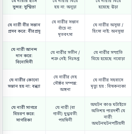
যে নারীর হাসি
যে নারীর বিয়ে
যে নারীর বিয়ে
সুন্দর: সুস্মিতা
হয় না: অনূঢ়া
হয়েছে: ঊঢ়া
যে নারীর সন্তান
যে নারী বীর সন্তান
যে নারীর অসূয়া /
বাঁচে না:
প্রসব করে: বীরপ্রসূ
হিংসা নাই: অনসূয়া
মৃতবৎসা
যে নারী আনন্দ
যে নারীর সতীন /
যে নারীর সম্প্রতি
দান করে:
শত্রু নেই: নিঃসপ্ত
বিয়ে হয়েছে: নবোঢ়া
বিনোদিনী
যে নারীর দেহ
যে নারীর কোনো
যে নারীর সহবাসে
সৌষ্ঠব সম্পন্না:
সন্তান হয় না: বন্ধ্যা
মৃত্যু হয় : বিষকন্যকা
অঙ্গনা
অঘটন কাণ্ড ঘটাইতে
যে নারী সাগরে
যে নারী (বা
অতিশয় পারদর্শী যে
বিচরণ করে:
গাভী) দুগ্ধবতী:
নারী:
সাগরিকা
পয়স্বিনী
অঘটনঘটনপটিয়সী