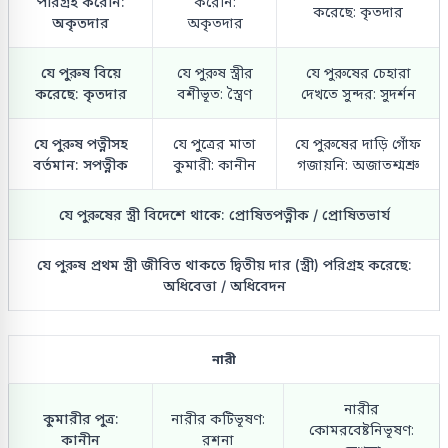
পরিগ্রহ করেনি:
করেনি:
করেছে: কৃতদার
অকৃতদার
অকৃতদার
যে পুরুষ বিয়ে
যে পুরুষ স্ত্রীর
যে পুরুষের চেহারা
করেছে: কৃতদার
বশীভূত: স্ত্রৈণ
দেখতে সুন্দর: সুদর্শন
যে পুরুষ পত্নীসহ
যে পুত্রের মাতা
যে পুরুষের দাড়ি গোঁফ
বর্তমান: সপত্নীক
কুমারী: কানীন
গজায়নি: অজাতশ্মশ্রু
যে পুরুষের স্ত্রী বিদেশে থাকে: প্রোষিতপত্নীক / প্রোষিতভার্য
যে পুরুষ প্রথম স্ত্রী জীবিত থাকতে দ্বিতীয় দার (স্ত্রী) পরিগ্রহ করেছে:
অধিবেত্তা / অধিবেদন
নারী
নারীর
কুমারীর পুত্র:
নারীর কটিভূষণ:
কোমরবেষ্টনিভূষণ:
কানীন
রশনা