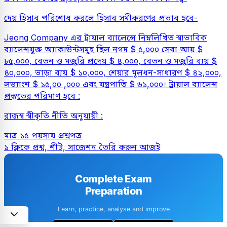
দেয় হিসাব পরিশোধ করলে হিসাব সমীকরণের প্রভাব হবে-
Jeong Company এর ট্রায়াল ব্যালেন্সে নিম্নলিখিত স্বাভাবিক
ব্যালেন্সযুক্ত অ্যাকাউন্টসমূহ ছিল নগদ $ ৫,০০০ সেবা আয় $
৮৫,০০০, বেতন ও মজুরি প্রদেয় $ ৪,০০০, বেতন ও মজুরি ব্যয় $
৪০,০০০, ভাড়া ব্যয় $ ১০,০০০, শেয়ার মূলধন-সাধারণ $ ৪২,০০০,
লভ্যাংশ $ ১৫,০০ ,০০০ এবং যন্ত্রপাতি $ ৬১,০০০। ট্রায়াল ব্যালেন্স
প্রস্তুতের পরিমাণ হবে :
রাজস্ব স্বীকৃতি নীতি অনুযায়ী :
মাত্র ১৫ পয়সায় প্রশ্নপত্র
১ ক্লিকে প্রশ্ন, শীট, সাজেশন তৈরি করুন আজই
Complete Exam
Preparation
Learn, practice, analyse and improve