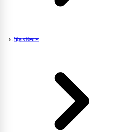
হিসাববিজ্ঞান