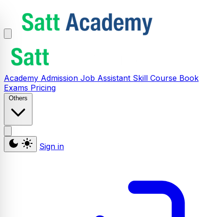
Academy
Admission
Job Assistant
Skill
Course
Book
Exams
Pricing
Others
Sign in