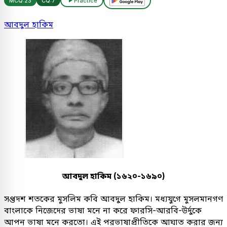
MCQ:
23
CQ:
7
Practice
আবদুল হাকিম
আবদুল হাকিম (১৬২০-১৬৯০)
সপ্তদশ শতকের মুসলিম কবি আবদুল হাকিম। মধ্যযুগে মুসলমানগণ
বাংলাকে নিজেদের ভাষা মনে না করে ফারসি-আরবি-উর্দুকে
আপন ভাষা মনে করতো। এই পরভাষাপ্রীতিকে আঘাত করার জন্য