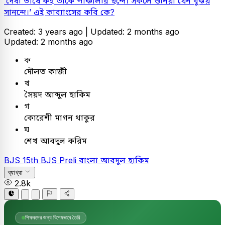
‘দেষী ভাষে কহ তাকে পাঞ্চালীর ছন্দে। সকলে শুনিয়া যেন বুঝয়
সানন্দে।’ এই কাব্যাংসের কবি কে?
Created: 3 years ago |
Updated: 2 months ago
Updated: 2 months ago
ক
দৌলত কাজী
খ
সৈয়দ আব্দুল হাকিম
গ
কোরেশী মাগন থাকুর
ঘ
শেখ আবদুল করিম
BJS
15th BJS Preli
বাংলা
আবদুল হাকিম
ব্যাখ্যা
2.8k
শিক্ষকদের জন্য বিশেষভাবে তৈরি