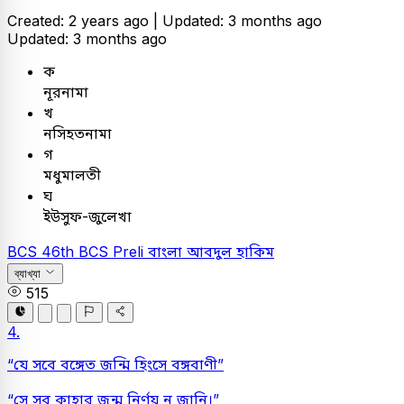
Created: 2 years ago |
Updated: 3 months ago
Updated: 3 months ago
ক
নূরনামা
খ
নসিহতনামা
গ
মধুমালতী
ঘ
ইউসুফ-জুলেখা
BCS
46th BCS Preli
বাংলা
আবদুল হাকিম
ব্যাখ্যা
515
4.
“যে সবে বঙ্গেত জন্মি হিংসে বঙ্গবাণী”
“সে সব কাহার জন্ম নির্ণয় ন জানি।”