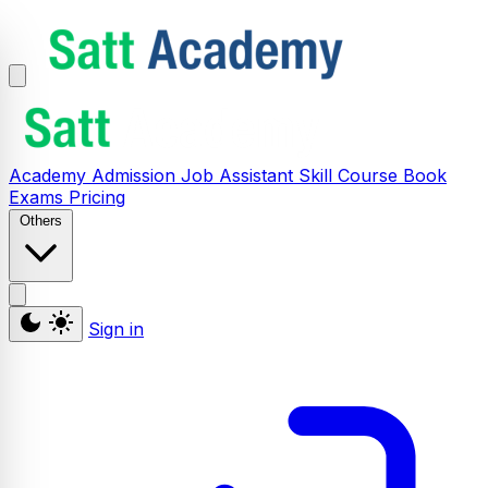
Academy
Admission
Job Assistant
Skill
Course
Book
Exams
Pricing
Others
Sign in