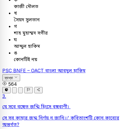
কাজী দৌলত
খ
সৈয়দ সুলতান
গ
শাহ মুহাম্মদ সগীর
ঘ
আব্দুল হাকিম
ঙ
কোনটিই নয়
PSC
BNFE – OACT
বাংলা
আবদুল হাকিম
ব্যাখ্যা
564
3.
যে সবে বঙ্গেত জন্মি হিংসে বঙ্গবাণী।
সে সব কাহার জন্ম নির্ণয় ন জানি।।' কবিতাংশটি কোন কাব্যের
অন্তর্গত?