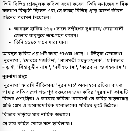
তিনি বিভিন্ন শ্লেষমূলক কবিতা রচনা করেন। তিনি সমাজের সার্বিক
কল্যাণে বিশ্বাসী ছিলেন এবং সে লক্ষ্যে বিভিন্ন গ্রন্থে আদর্শ জীবন
গঠনের পরামর্শ দিয়েছেন।
আবদুল হাকিম ১৬২০ সালে সন্দ্বীপের সুধারাম/ নোয়াখালী
জেলার বাবুপুরে জন্মগ্রহণ করেন।
তিনি ১৬৯০ সালে মারা যান।
আবদুল হাকিম এর ৮টি কাব্য পাওয়া গেছে। । 'ইউসুফ জোলেখা',
'নূরনামা', 'দোররে মজলিশ', 'লালমতী সয়ফুলমুলক', 'হানিফার
লড়াই', 'শিহাবুদ্দীন নামা', 'নসীহৎনামা', 'কারবালা ও শহরনামা'।
নূরনামা গ্রন্থঃ
'নূরনামা' ফারসি নীতিকাব্য 'নূরনামাহ' অবলম্বনে রচিত। বাংলা
ভাষার প্রতি এরূপ শ্রদ্ধাপূর্ণ বক্তব্যের জন্য কবির 'নূরনামা' কাব্যটি
বিশেষ প্রশংসিত। এ কাব্যের কবিতা 'বঙ্গবাণী'তে কবির মাতৃভাষার
প্রতি প্রেম ও অসাম্প্রদায়িক মনোভাবের পরিচয় ফুটে উঠেছে।
কিতাব পড়িতে যার নাহিক অভ্যাস।
সে সবে কহিল মোতে মনে হাবিলাষ।।