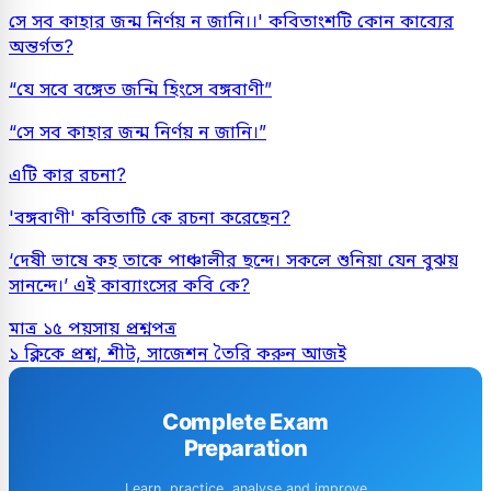
সে সব কাহার জন্ম নির্ণয় ন জানি।।' কবিতাংশটি কোন কাব্যের
অন্তর্গত?
“যে সবে বঙ্গেত জন্মি হিংসে বঙ্গবাণী”
“সে সব কাহার জন্ম নির্ণয় ন জানি।”
এটি কার রচনা?
'বঙ্গবাণী' কবিতাটি কে রচনা করেছেন?
‘দেষী ভাষে কহ তাকে পাঞ্চালীর ছন্দে। সকলে শুনিয়া যেন বুঝয়
সানন্দে।’ এই কাব্যাংসের কবি কে?
মাত্র ১৫ পয়সায় প্রশ্নপত্র
১ ক্লিকে প্রশ্ন, শীট, সাজেশন তৈরি করুন আজই
Complete Exam
Preparation
Learn, practice, analyse and improve