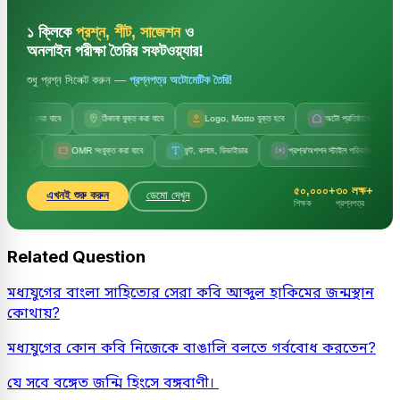
১ ক্লিকে
প্রশ্ন, শীট, সাজেশন
ও
অনলাইন পরীক্ষা তৈরির সফটওয়্যার!
শুধু প্রশ্ন সিলেক্ট করুন —
প্রশ্নপত্র অটোমেটিক তৈরি!
 দেয়া যাবে
ঠিকানা যুক্ত করা যাবে
Logo, Motto যুক্ত হবে
অটো প্রতিষ্ঠানের নাম
OMR সংযুক্ত করা যাবে
ফন্ট, কলাম, ডিভাইডার
প্রশ্ন/অপশন স্টাইল পরিবর্তন
সেট কোড
৫০,০০০+
৩০ লক্ষ+
এখনই শুরু করুন
ডেমো দেখুন
শিক্ষক
প্রশ্নপত্র
Related Question
মধ্যযুগের বাংলা সাহিত্যের সেরা কবি আব্দুল হাকিমের জন্মস্থান
কোথায়?
মধ্যযুগের কোন কবি নিজেকে বাঙালি বলতে গর্ববোধ করতেন?
যে সবে বঙ্গেত জন্মি হিংসে বঙ্গবাণী।