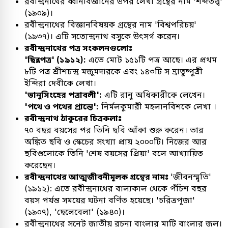
রবীন্দ্রনাথের ধ্বনিবিজ্ঞানের উপর লেখা গ্রন্থের নাম 'শব্দতত্ত্ব'
(১৯০৯)।
রবীন্দ্রনাথের বিজ্ঞানবিষয়ক গ্রন্থের নাম 'বিশ্বপরিচয়'
(১৯৩৭)। এটি সত্যেন্দ্রনাথ বসুকে উৎসর্গ করেন।
রবীন্দ্রনাথের পত্র সংকলনগুলোঃ
'ছিন্নপত্র' (১৯১২):
এতে মোট ১৫১টি পত্র আছে। এর প্রথম
৮টি পত্র শ্রীশচন্দ্র মজুমদারকে এবং ১৪৩টি স ভ্রাতুষ্পুত্রী
ইন্দিরা দেবীকে লেখা।
'ভানুসিংহের পত্রাবলী':
এটি রানু অধিকারীকে লেখেন।
'পথে ও পথের প্রান্তে':
নির্মলকুমারী মহলানবিশকে লেখা ।
রবীন্দ্রনাথ ঠাকুরের চিত্রকলাঃ
৭০ বছর বয়সের পর তিনি ছবি আঁকা শুরু করেন। তার
অঙ্কিত ছবি ও স্কেচের সংখ্যা প্রায় ২০০০টি। নিজের আর
ছবিগুলোকে তিনি 'শেষ বয়সের প্রিয়া' বলে আখ্যায়িত
করেছেন।
রবীন্দ্রনাথের আত্মজীবনীমূলক গ্রন্থের নামঃ
'জীবনস্মৃতি'
(১৯১২): এতে রবীন্দ্রনাথের বাল্যকাল থেকে পঁচিশ বছর
বয়স পর্যন্ত সময়ের ঘটনা বর্ণিত হয়েছে। 'চরিত্রপূজা'
(১৯০৭), 'ছেলেবেলা' (১৯৪০)।
রবীন্দ্রনাথের সনেট জাতীয় রচনা বাংলার মাটি বাংলার জল।