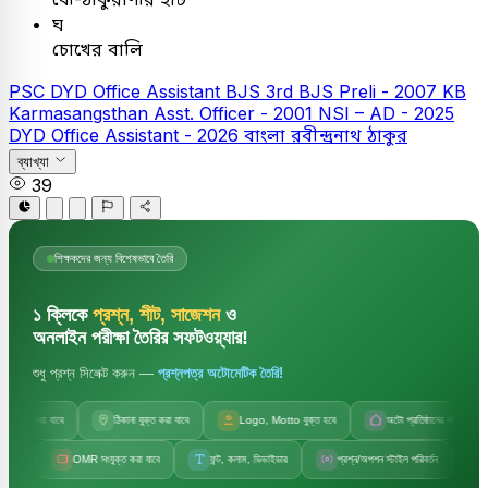
ঘ
চোখের বালি
PSC
DYD Office Assistant
BJS
3rd BJS Preli - 2007
KB
Karmasangsthan Asst. Officer - 2001
NSI – AD - 2025
DYD Office Assistant - 2026
বাংলা
রবীন্দ্রনাথ ঠাকুর
ব্যাখ্যা
39
শিক্ষকদের জন্য বিশেষভাবে তৈরি
১ ক্লিকে
প্রশ্ন, শীট, সাজেশন
ও
অনলাইন পরীক্ষা তৈরির সফটওয়্যার!
শুধু প্রশ্ন সিলেক্ট করুন —
প্রশ্নপত্র অটোমেটিক তৈরি!
া যাবে
ঠিকানা যুক্ত করা যাবে
Logo, Motto যুক্ত হবে
অটো প্রতিষ্ঠানের নাম
অটো স
OMR সংযুক্ত করা যাবে
ফন্ট, কলাম, ডিভাইডার
প্রশ্ন/অপশন স্টাইল পরিবর্তন
সেট কোড, বিষয