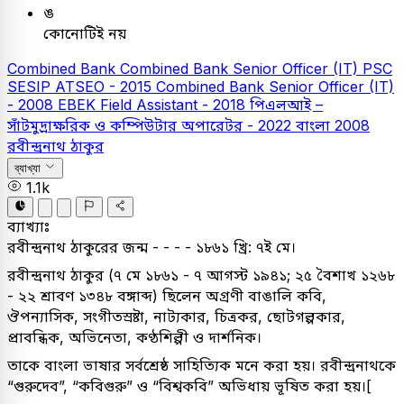
ঙ
কোনোটিই নয়
Combined Bank
Combined Bank Senior Officer (IT)
PSC
SESIP ATSEO - 2015
Combined Bank Senior Officer (IT)
- 2008
EBEK Field Assistant - 2018
পিএলআই –
সাঁটমুদ্রাক্ষরিক ও কম্পিউটার অপারেটর - 2022
বাংলা
2008
রবীন্দ্রনাথ ঠাকুর
ব্যাখ্যা
1.1k
ব্যাখ্যাঃ
রবীন্দ্রনাথ ঠাকুরের জন্ম - - - - ১৮৬১ খ্রি: ৭ই মে।
রবীন্দ্রনাথ ঠাকুর (৭ মে ১৮৬১ - ৭ আগস্ট ১৯৪১; ২৫ বৈশাখ ১২৬৮
- ২২ শ্রাবণ ১৩৪৮ বঙ্গাব্দ) ছিলেন অগ্রণী বাঙালি কবি,
ঔপন্যাসিক, সংগীতস্রষ্টা, নাট্যকার, চিত্রকর, ছোটগল্পকার,
প্রাবন্ধিক, অভিনেতা, কণ্ঠশিল্পী ও দার্শনিক।
তাকে বাংলা ভাষার সর্বশ্রেষ্ঠ সাহিত্যিক মনে করা হয়। রবীন্দ্রনাথকে
“গুরুদেব”, “কবিগুরু” ও “বিশ্বকবি” অভিধায় ভূষিত করা হয়।[