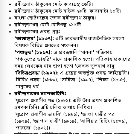
রবীন্দ্রনাথ ঠাকুরের মোট কাব্যগ্রন্থ ৫৬টি।
রবীন্দ্রনাথ ঠাকুরের মোট নাটক ২৯টি, কাব্যনাট্য ১৯টি।
বাংলা ছোটগল্পের জনক রবীন্দ্রনাথ ঠাকুর।
রবীন্দ্রনাথের মোট ছোটগল্প ১১৯টি।
রবীন্দ্রনাথের প্রবন্ধ গ্রন্থঃ
'কালান্তর' (১৯৩৭):
এটি ভারতবর্ষীয় রাজনৈতিক সমস্যা
বিষয়ক বিভিন্ন প্রবন্ধের সংকলন।
'পঞ্চভূত' (১৮৯৭):
এ প্রবন্ধগুলি 'সাধনা' পত্রিকায়
'পঞ্চভূতের ডায়রি' নামে প্রকাশিত হতো। পত্রিকায় প্রকাশের
সময় লেখকের নাম ছাপা হতো 'লেখক ভূতনাথ বাবু'।
'বিচিত্রপ্রবন্ধ' (১৯০৭):
এ গ্রন্থের অন্তর্ভুক্ত প্রবন্ধ 'লাইব্রেরি'।
'বিবিধ প্রসঙ্গ' (১৮৮৩), 'সাহিত্য' (১৯০৭), 'শিক্ষা' (১৯০৮),
'মানুষের ধর্ম
রবীন্দ্রনাথের ভ্রমণকাহিনিঃ
'য়ুরোপ প্রবাসীর পত্র (১৮৮১): এটি তাঁর প্রথম প্রকাশিত
ভ্রমণকাহিনি। এটি চলিত ভাষায় লিখিত।
'য়ুরোপ প্রবাসীর ডায়রি' (১৮৯১), 'জাভা যাত্রীর পর
(১৯২৯), 'জাপান যাত্রী' (১৯১৯), 'রাশিয়ার চিটিং (১৯৩১),
'পারস্যে' (১৯৩৬)।