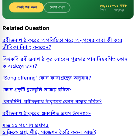
৫০,০০০+
৩০ লক্ষ+
এখনই শুরু করুন
ডেমো দেখুন
শিক্ষক
প্রশ্নপত্র
Related Question
রবীন্দ্রনাথ ঠাকুরের অপরিচিতা গল্পে অনুপমের বাবা কী করে
জীবিকা নির্বাহ করতেন?
বিশ্বকবি রবীন্দ্রনাথ ঠাকুর নোবেল পুরস্কার পান নিম্নবর্ণিত কোন
কাব্যগ্রন্থের জন্য?
'Song offering' কোন কাব্যগ্রন্থের অনুবাদ?
কোন গ্রন্থটি ব্রজবুলি ভাষায় রচিত?
'কাদম্বিনী' রবীন্দ্রনাথ ঠাকুরের কোন গল্পের চরিত্র?
রবীন্দ্রনাথ ঠাকুরের প্রকাশিত প্রথম উপন্যাস-
মাত্র ১৫ পয়সায় প্রশ্নপত্র
১ ক্লিকে প্রশ্ন, শীট, সাজেশন তৈরি করুন আজই