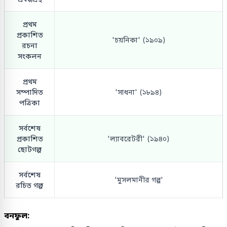
প্রথম
প্রকাশিত
'চয়নিকা' (১৯০৯)
রচনা
সংকলন
প্রথম
সম্পাদিত
'সাধনা' (১৮৯৪)
পত্রিকা
সর্বশেষ
প্রকাশিত
'ল্যাবরেটরী' (১৯৪০)
ছোটগল্প
সর্বশেষ
'মুসলমানীর গল্প'
রচিত গল্প
বনফুল: