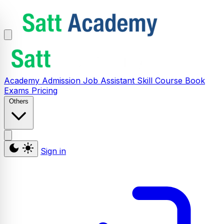
Academy
Admission
Job Assistant
Skill
Course
Book
Exams
Pricing
Others
Sign in