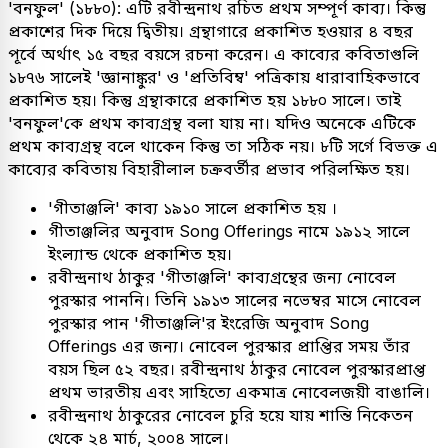
'বনফুল' (১৮৮০): এটি রবীন্দ্রনাথ রচিত প্রথম সম্পূর্ণ কাব্য। কিন্তু
প্রকাশের দিক দিয়ে দ্বিতীয়। গ্রন্থাগারে প্রকাশিত হওয়ার ৪ বছর
পূর্বে অর্থাৎ ১৫ বছর বয়সে রচনা করেন। এ কাব্যের কবিতাগুলি
১৮৭৬ সালেই 'জ্ঞানাঙ্কুর' ও 'প্রতিবিম্ব' পত্রিকায় ধারাবাহিকভাবে
প্রকাশিত হয়। কিন্তু গ্রন্থাকারে প্রকাশিত হয় ১৮৮০ সালে। তাই
'বনফুল'কে প্রথম কাব্যগ্রন্থ বলা যায় না। যদিও অনেকে এটিকে
প্রথম কাব্যগ্রন্থ বলে থাকেন কিন্তু তা সঠিক নয়। ৮টি সর্গে বিভক্ত এ
কাব্যের কবিতায় বিহারীলাল চক্রবর্তীর প্রভাব পরিলক্ষিত হয়।
'গীতাঞ্জলি' কাব্য ১৯১০ সালে প্রকাশিত হয় ।
গীতাঞ্জলির অনুবাদ Song Offerings নামে ১৯১২ সালে
ইংল্যান্ড থেকে প্রকাশিত হয়।
রবীন্দ্রনাথ ঠাকুর 'গীতাঞ্জলি' কাব্যগ্রন্থের জন্য নোবেল
পুরস্কার পাননি। তিনি ১৯১৩ সালের নভেম্বর মাসে নোবেল
পুরস্কার পান 'গীতাঞ্জলি'র ইংরেজি অনুবাদ Song
Offerings এর জন্য। নোবেল পুরস্কার প্রাপ্তির সময় তাঁর
বয়স ছিল ৫২ বছর। রবীন্দ্রনাথ ঠাকুর নোবেল পুরস্কারপ্রাপ্ত
প্রথম ভারতীয় এবং সাহিত্যে একমাত্র নোবেলজয়ী বাঙালি।
রবীন্দ্রনাথ ঠাকুরের নোবেল চুরি হয়ে যায় শান্তি নিকেতন
থেকে ২৪ মার্চ, ২০০৪ সালে।