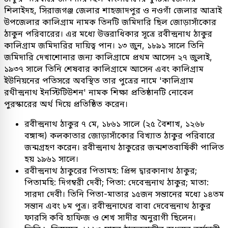
শিলাইদহ, সিরাজগঞ্জ জেলার শাহজাদপুর ও নওগাঁ জেলার আত্রাই
উপজেলার কালিগ্রাম নামক তিনটি জমিদারি ছিল জোড়াসাঁকোর
ঠাকুন পরিবারের। এর মধ্যে উত্তরাধিকার সূত্রে রবীন্দ্রনাথ ঠাকুর
কালিগ্রাম জমিদারির দায়িত্ব পান। ১৩ জুন, ১৮৯১ সালে তিনি
জমিদারি দেখাশোনার জন্য কালিগ্রামে প্রথম আসেন ২৭ জুলাই,
১৯৩৭ সালে তিনি শেষবার কালিগ্রামে আসেন এবং কালিগ্রাম
ইউনিয়নের পতিসরে অবস্থিত তার পুত্রের নামে 'কালিগ্রাম
রথীন্দ্রনাথ ইনস্টিটিউশন' নামক শিক্ষা প্রতিষ্ঠানটি নোবেল
পুরস্কারের অর্থ দিয়ে প্রতিষ্ঠিত করেন।
রবীন্দ্রনাথ ঠাকুর ৭ মে, ১৮৬১ সালে (২৫ বৈশাখ, ১২৬৮
বঙ্গাব্দ) কলকাতার জোড়াসাঁকোর বিখ্যাত ঠাকুর পরিবারে
জন্মগ্রহণ করেন। রবীন্দ্রনাথ ঠাকুরের জন্মশতবার্ষিকী পালিত
হয় ১৯৬১ সালে।
রবীন্দ্রনাথ ঠাকুরের পিতামহ: প্রিন্স দ্বারকানাথ ঠাকুর;
পিতামহি: দিগম্বরী দেবী; পিতা: দেবেন্দ্রনাথ ঠাকুর; মাতা:
সারদা দেবী। তিনি পিতা-মাতার ১৫জন সন্তানের মধ্যে ১৪তম
সন্তান এবং ৮ম পুত্র। রবীন্দ্রনাথের বাবা দেবেন্দ্রনাথ ঠাকুর
ফারসি কবি হাফিজ ও শেখ সাদীর অনুরাগী ছিলেন।