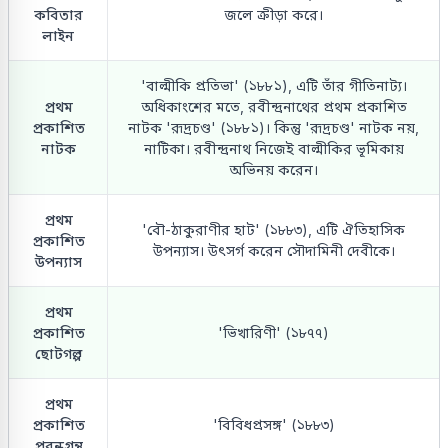
কবিতার
জলে ক্রীড়া করে।
লাইন
'বাল্মীকি প্রতিভা' (১৮৮১), এটি তাঁর গীতিনাট্য।
প্রথম
অধিকাংশের মতে, রবীন্দ্রনাথের প্রথম প্রকাশিত
প্রকাশিত
নাটক 'রূদ্রচণ্ড' (১৮৮১)। কিন্তু 'রূদ্রচণ্ড' নাটক নয়,
নাটক
নাটিকা। রবীন্দ্রনাথ নিজেই বাল্মীকির ভূমিকায়
অভিনয় করেন।
প্রথম
'বৌ-ঠাকুরাণীর হাট' (১৮৮৩), এটি ঐতিহাসিক
প্রকাশিত
উপন্যাস। উৎসর্গ করেন সৌদামিনী দেবীকে।
উপন্যাস
প্রথম
প্রকাশিত
'ভিখারিণী' (১৮৭৭)
ছোটগল্প
প্রথম
প্রকাশিত
'বিবিধপ্রসঙ্গ' (১৮৮৩)
প্রবন্ধগ্রন্থ