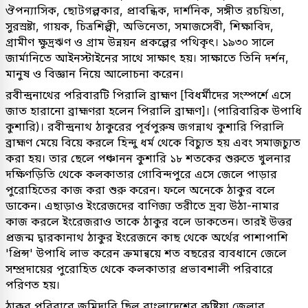
ঔপন্যাসিক, ছোটগল্পকার, প্রাবন্ধিক, দার্শনিক, সঙ্গীত রচয়িতা,
সুরস্রষ্টা, গায়ক, চিত্রশিল্পী, অভিনেতা, সমাজসেবী, শিক্ষাবিদ,
গ্রামীণ ক্ষুদ্রঋণ ও গ্রাম উন্নয়ন প্রকল্পের পথিকৃৎ। ১৯৩০ সালে
জার্মানিতে আইনস্টাইনের সাথে সাক্ষাৎ হয়। সাক্ষাতে তিনি দর্শন,
মানুষ ও বিজ্ঞান নিয়ে আলোচনা করেন।
রবীন্দ্রনাথের পরিবারটি পিরালি ব্রাহ্মণ [বিধর্মীদের সংস্পর্শে এসে
জাত হারানো ব্রাহ্মণরা হলেন পিরালি ব্রাহ্মণ]। (পারিবারিক উপাধি
কুশারি)। রবীন্দ্রনাথ ঠাকুরের পূর্বপুরুষ জগন্নাথ কুশারি পিরালি
ব্রাহ্মণ মেয়ে বিয়ে করলে হিন্দু ধর্ম থেকে বিচ্যুত হয় এবং সমাজচ্যুত
করা হয়। তার ছেলে পঞ্চানন কুশারি ১৮ শতকের শুরুতে খুলনার
দক্ষিণড়িতি থেকে কলকাতার গোবিন্দপুরে এসে জেলে পাড়ার
পুরোহিতের কাজ করা শুরু করেন। ফলে অনেকে ঠাকুর বলে
ডাকেন। এছাড়াও ইংরেজদের বাণিজ্য তরীতে দ্রব্য উঠা-নামার
কাজ করলে ইংরেজরাও তাকে ঠাকুর বলে ডাকতেন। তারই উত্তর
প্রজন্ম দ্বারকানাথ ঠাকুর ইংরেজনে কাছ থেকে অর্থের পাশাপাশি
'প্রিন্স' উপাধি লাভ করেন ক্রমান্বয়ে শত বছরের ব্যবধানে জেলে
সম্প্রদায়ের পুরোহিত থেকে কলকাতার প্রভাবশালী পরিবারে
পরিণত হয়।
ঠাকুর পরিবারে জমিদারি ছিল বাংলাদেশের কুষ্টিয়া জেলার