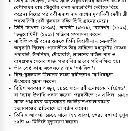
তিনি ৯ ডিসেম্বর, ১৮৮৩ সালে ঠাকুরবাড়ীর অধস্তন কর্মচারী
বেণীমাধব রায় চৌধুরীর কন্যা ভবতারিণী দেবীকে বিয়ে
করেন। বিয়ের পর রবীন্দ্রনাথ নাম রাখেন মৃণালিনী দেবী। স্ত্রী
ভবতারিণী দেবী খুলনার দক্ষিণডিহি গ্রামের মেয়ে।
তিনি 'সাধনা' (১৮৯৪), 'ভারতী' (১৮৯৮), 'বঙ্গদর্শন' (১৯০১),
'তত্ত্ববোধিনী' (১৯১১) পত্রিকা সম্পাদনা করেন।
সাহিত্যিক জীবনের শুরুতে তিনি বিহারীলাল চক্রবর্তীর
অনুসারী ছিলেন। পরবর্তীতে তাঁর সাহিত্যে মধ্যযুগীয় বৈষ্ণব
পদাবলি, উপনিষদ, দোঁহাবলি, লালনের বাউল গান ও
রামপ্রসাদ সেনের শাক্ত পদাবলির প্রভাব পরিলক্ষিত হয়।
তাঁর শ্রেষ্ঠ কাব্য সংকলনের নাম 'সঞ্চয়িতা'।
হিন্দু-মুসলমান মিলনের লক্ষ্যে রবীন্দ্রনাথ 'রাখিবন্ধন'
উৎসবের সূচনা করেন।
ব্রিটিশ সরকার ৩ জুন, ১৯১৫ সালে রবীন্দ্রনাথকে 'নাইটহুড'
বা 'স্যার' উপাধি প্রদান করেন। পরবর্তীতে ১৩ এপ্রিল, ১৯১৯
সালে পাঞ্জাবের অমৃতসরের জালিয়ানওয়ালাবাগের
হত্যাকাণ্ডের প্রতিবাদে তা বর্জন করেন।
তিনি ৭ আগস্ট, ১৯৪১ সালে (২২ শ্রাবণ, ১৩৪৮ বঙ্গাব্দ) দুপুর
১২টা ১০ মিনিটে মৃত্যুবরণ করেন।