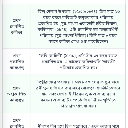
'হিন্দু মেলার উপহার' (২৫/০২/১৮৭৪): তাঁর মাত্র ১৩
বছর বয়সে কবিতাটি অমৃতবাজার পত্রিকায়
প্রথম
প্রকাশিত হয় [সূত্র: বাংলা একাডেমি চরিতাভিধান।]
প্রকাশিত
'অভিলাষ' (১৮৭৪): এটি প্রকাশিত হয় 'তত্ত্ববোধিনী'
কবিতা
পত্রিকায় (সূত্র: বাংলাপিডিয়া)। তিনি মাত্র ৮ বছর
বয়সে কবিতা লেখা শুরু করেছিলেন।
প্রথম
'কবি-কাহিনী' (১৮৭৮), এটি তাঁর ১৭ বছর বয়সে
প্রকাশিত
প্রকাশিত হয়। এ কাব্যের কবিতাগুলি 'ভারতী'
কাব্যগ্রন্থ
পত্রিকায় প্রকাশিত হয়।
'পৃথ্বীরাজের পরাজয়'। ১২৭৯ বঙ্গাব্দের ফাল্গুন মাসে
প্রথম
রবীন্দ্রনাথ তাঁর বাবার সাথে বোলপুর-শান্তিনিকেতনে
অপ্রকাশিত
যান এবং সেখানেই বীররসাত্মক এ কাব্য রচনা
কাব্যগ্রন্থ
করেন। এ কাব্যটি সম্পর্কে তাঁর 'জীবনস্মৃতি'তে
বিস্তারিত পাওয়া যায়।
প্রথম
প্রকাশিত
মীনগণ দীন হয়ে ছিল সরোবরে / এখন তাহারা সুখে