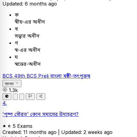
Updated: 6 months ago
ক
স্বীয়-এর অধীন
খ
সত্ত্বার অধীন
গ
স্ব-এর অধীন
ঘ
স্বত্তের-অধীন
BCS
49th BCS Preli
বাংলা
ষষ্ঠী-তৎপুরুষ
ব্যাখ্যা
1.3k
4.
'পুষ্প সৌরভ' কোন সমাসের উদাহরণ?
5 Exams
Created: 11 months ago |
Updated: 2 weeks ago