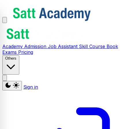
Academy
Admission
Job Assistant
Skill
Course
Book
Exams
Pricing
Others
Sign in