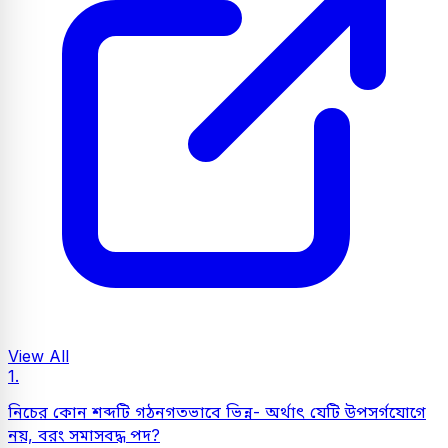
View All
1.
নিচের কোন শব্দটি গঠনগতভাবে ভিন্ন- অর্থাৎ যেটি উপসর্গযোগে
নয়, বরং সমাসবদ্ধ পদ?