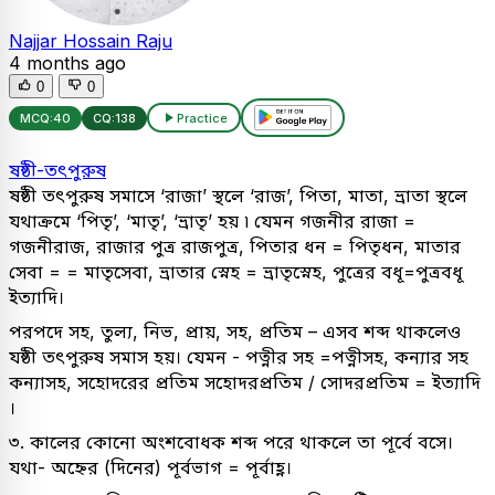
Najjar Hossain Raju
4 months ago
0
0
MCQ:
40
CQ:
138
Practice
ষষ্ঠী-তৎপুরুষ
ষষ্ঠী তৎপুরুষ সমাসে ‘রাজা’ স্থলে ‘রাজ’, পিতা, মাতা, ভ্রাতা স্থলে
যথাক্রমে ‘পিতৃ’, ‘মাতৃ’, ‘ভ্রাতৃ’ হয় ৷ যেমন গজনীর রাজা =
গজনীরাজ, রাজার পুত্র রাজপুত্র, পিতার ধন = পিতৃধন, মাতার
সেবা = = মাতৃসেবা, ভ্রাতার স্নেহ = ভ্রাতৃস্নেহ, পুত্রের বধূ=পুত্রবধূ
ইত্যাদি।
পরপদে সহ, তুল্য, নিভ, প্রায়, সহ, প্রতিম – এসব শব্দ থাকলেও
যষ্ঠী তৎপুরুষ সমাস হয়। যেমন - পত্নীর সহ =পত্নীসহ, কন্যার সহ
কন্যাসহ, সহোদরের প্রতিম সহোদরপ্রতিম / সোদরপ্রতিম = ইত্যাদি
।
৩. কালের কোনো অংশবোধক শব্দ পরে থাকলে তা পূর্বে বসে।
যথা- অহ্নের (দিনের) পূর্বভাগ = পূর্বাহ্ণ।