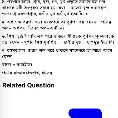
8. পরপদে রাজি, গ্রাম, বৃন্দ, গণ, যূথ প্রভৃতি সমষ্টিবাচক শব্দ
থাকলে যষ্ঠী তৎপুরুষ সমাস হয়। যথা— ছাত্রের বৃন্দ =ছাত্রবৃন্দ,
গুণের গ্রাম=গুণগ্রাম, হস্তীর যূথ হস্তীযূথ ইত্যাদি। =
৫. অর্ধ শব্দ পরপদ হলে সমস্তপদে তা পূর্বপদ হয়। যেমন – পথের
অর্ধ= অর্ধপথ, দিনের অর্ধ=অর্ধদিন।
৬. শিশু, দুগ্ধ ইত্যাদি শব্দ পরে থাকলে স্ত্রীবাচক পূর্বপদ পুরুষবাচক
হয়। যেমন – মৃগীর শিশু মৃগশিশু, = ছাগীর দুগ্ধ = ছাগদুগ্ধ ইত্যাদি।
৭. ব্যাসবাক্যে 'রাজা' শব্দ পরে থাকলে সমস্তপদে তা আগে আসে।
যেমন
রাজা = রাজহাঁস।
পথের রাজা=রাজপথ, হাঁসের
Related Question