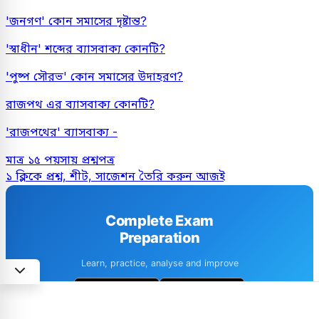
'জনগণ' কোন সমাসের দৃষ্টান্ত?
'স্বাধীন' শব্দের ব্যাসবাক্য কোনটি?
'পুষ্প সৌরভ' কোন সমাসের উদাহরণ?
রাজপথ এর ব্যাসবাক্য কোনটি?
'রাজপথের' ব্যাসবাক্য -
মাত্র ১৫ পয়সায় প্রশ্নপত্র
১ ক্লিকে প্রশ্ন, শীট, সাজেশন তৈরি করুন আজই
Complete Exam
Preparation
Learn, practice, analyse and improve
1M+ downloads
4.6 · 8k+ Reviews