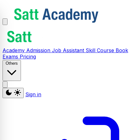
Academy
Admission
Job Assistant
Skill
Course
Book
Exams
Pricing
Others
Sign in