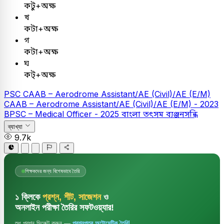
কটু+অক্ষ
খ
কটা+অক্ষ
গ
কটা+অক্ষ
ঘ
কট্+অক্ষ
PSC
CAAB – Aerodrome Assistant/AE (Civil)/AE (E/M)
CAAB – Aerodrome Assistant/AE (Civil)/AE (E/M) - 2023
BPSC – Medical Officer - 2025
বাংলা
তৎসম ব্যঞ্জনসন্ধি
ব্যাখ্যা
9.7k
শিক্ষকদের জন্য বিশেষভাবে তৈরি
১ ক্লিকে
প্রশ্ন, শীট, সাজেশন
ও
অনলাইন পরীক্ষা তৈরির সফটওয়্যার!
শুধু প্রশ্ন সিলেক্ট করুন —
প্রশ্নপত্র অটোমেটিক তৈরি!