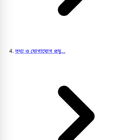
তথ্য ও যোগাযোগ প্রযু…