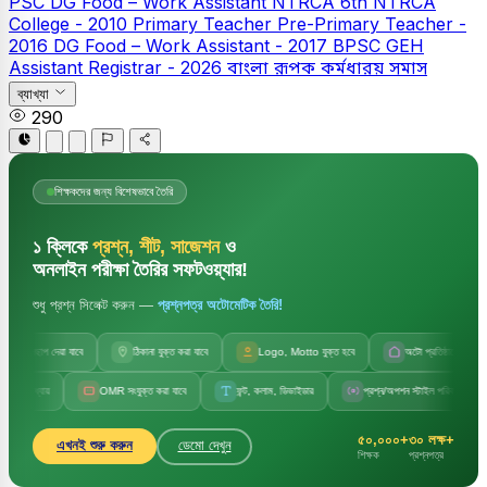
PSC
DG Food – Work Assistant
NTRCA
6th NTRCA
College - 2010
Primary Teacher
Pre-Primary Teacher -
2016
DG Food – Work Assistant - 2017
BPSC GEH
Assistant Registrar - 2026
বাংলা
রূপক কর্মধারয় সমাস
ব্যাখ্যা
290
শিক্ষকদের জন্য বিশেষভাবে তৈরি
১ ক্লিকে
প্রশ্ন, শীট, সাজেশন
ও
অনলাইন পরীক্ষা তৈরির সফটওয়্যার!
শুধু প্রশ্ন সিলেক্ট করুন —
প্রশ্নপত্র অটোমেটিক তৈরি!
জলছাপ দেয়া যাবে
ঠিকানা যুক্ত করা যাবে
Logo, Motto যুক্ত হবে
অটো প্রতিষ্ঠানের নাম
ধ্যায়
OMR সংযুক্ত করা যাবে
ফন্ট, কলাম, ডিভাইডার
প্রশ্ন/অপশন স্টাইল পরিবর্তন
৫০,০০০+
৩০ লক্ষ+
এখনই শুরু করুন
ডেমো দেখুন
শিক্ষক
প্রশ্নপত্র