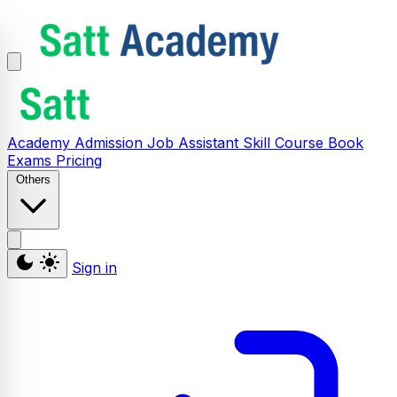
Academy
Admission
Job Assistant
Skill
Course
Book
Exams
Pricing
Others
Sign in