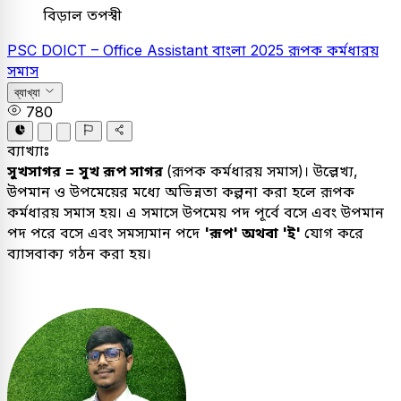
বিড়াল তপস্বী
PSC
DOICT – Office Assistant
বাংলা
2025
রূপক কর্মধারয়
সমাস
ব্যাখ্যা
780
ব্যাখ্যাঃ
সুখসাগর = সুখ রূপ সাগর
(রূপক কর্মধারয় সমাস)। উল্লেখ্য,
উপমান ও উপমেয়ের মধ্যে অভিন্নতা কল্পনা করা হলে রূপক
কর্মধারয় সমাস হয়। এ সমাসে উপমেয় পদ পূর্বে বসে এবং উপমান
পদ পরে বসে এবং সমস্যমান পদে
'রূপ' অথবা 'ই'
যোগ করে
ব্যাসবাক্য গঠন করা হয়।