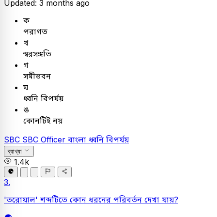
Updated: 3 months ago
ক
পরাগত
খ
স্বরসঙ্গতি
গ
সমীভবন
ঘ
ধ্বনি বিপর্যয়
ঙ
কোনটিই নয়
SBC
SBC Officer
বাংলা
ধ্বনি বিপর্যয়
ব্যাখ্যা
1.4k
3.
'তরোয়াল' শব্দটিতে কোন ধরনের পরিবর্তন দেখা যায়?