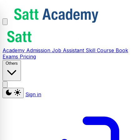
Academy
Admission
Job Assistant
Skill
Course
Book
Exams
Pricing
Others
Sign in