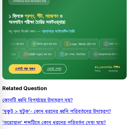
শিক্ষকদের জন্য বিশেষভাবে তৈরি
১ ক্লিকে
প্রশ্ন, শীট, সাজেশন
ও
অনলাইন পরীক্ষা তৈরির সফটওয়্যার!
শুধু প্রশ্ন সিলেক্ট করুন —
প্রশ্নপত্র অটোমেটিক তৈরি!
জলছাপ দেয়া যাবে
ঠিকানা যুক্ত করা যাবে
Logo, Motto যুক্ত হবে
অটো প্রতিষ্ঠানের নাম
ও অধ্যায়
OMR সংযুক্ত করা যাবে
ফন্ট, কলাম, ডিভাইডার
প্রশ্ন/অপশন স্টাইল পরিবর্তন
৫০,০০০+
৩০ লক্ষ+
এখনই শুরু করুন
ডেমো দেখুন
শিক্ষক
প্রশ্নপত্র
Related Question
কোনটি ধ্বনি বিপর্যয়ের উদাহরণ নয়?
'মুকুট > মুটুক'- কোন ধরনের ধ্বনি পরিবর্তনের উদাহরণ?
'তরোয়াল' শব্দটিতে কোন ধরনের পরিবর্তন দেখা যায়?