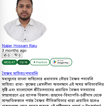
Najjar Hossain Raju
3 months ago
0
0
MCQ:
47
CQ:
16
Practice
বৈষ্ণব সাহিত্য/পদাবলি
মধ্যযুগের বাংলা সাহিত্যের প্রধানতম গৌরব বৈষ্ণব পদাবলি
সাহিত্য। রাধা- কৃষ্ণের প্রেমলীলা অবলম্বনে এই অমর কবিতাবলির
সৃষ্টি এবং বাংলাদেশে শ্রীচৈতন্যদের প্রচারিত বৈষ্ণব মতবাদের
সম্প্রসারণে এর ব্যাপক বিকাশ। জয়দেব-বিদ্যাপতি-চণ্ডীদাস থেকে
সাম্প্রতিককাল পর্যন্ত বৈষ্ণব গীতিকবিতার ধারা প্রবাহিত হলেও