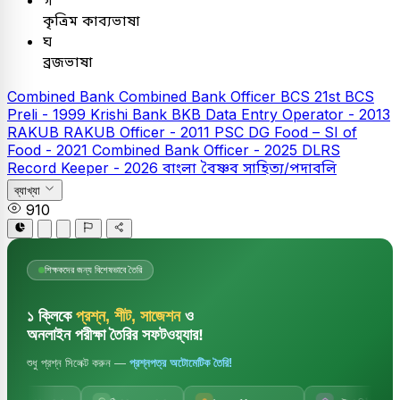
গ
কৃত্রিম কাব্যভাষা
ঘ
ব্রজভাষা
Combined Bank
Combined Bank Officer
BCS
21st BCS
Preli - 1999
Krishi Bank
BKB Data Entry Operator - 2013
RAKUB
RAKUB Officer - 2011
PSC
DG Food – SI of
Food - 2021
Combined Bank Officer - 2025
DLRS
Record Keeper - 2026
বাংলা
বৈষ্ণব সাহিত্য/পদাবলি
ব্যাখ্যা
910
শিক্ষকদের জন্য বিশেষভাবে তৈরি
১ ক্লিকে
প্রশ্ন, শীট, সাজেশন
ও
অনলাইন পরীক্ষা তৈরির সফটওয়্যার!
শুধু প্রশ্ন সিলেক্ট করুন —
প্রশ্নপত্র অটোমেটিক তৈরি!