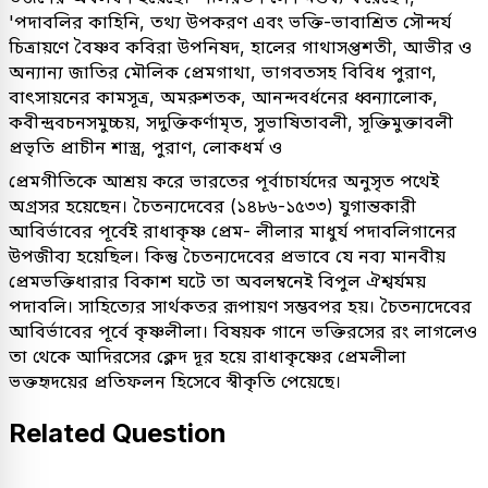
'পদাবলির কাহিনি, তথ্য উপকরণ এবং ভক্তি-ভাবাশ্রিত সৌন্দর্য
চিত্রায়ণে বৈষ্ণব কবিরা উপনিষদ, হালের গাথাসপ্তশতী, আভীর ও
অন্যান্য জাতির মৌলিক প্রেমগাথা, ভাগবতসহ বিবিধ পুরাণ,
বাৎসায়নের কামসূত্র, অমরুশতক, আনন্দবর্ধনের ধ্বন্যালোক,
কবীন্দ্রবচনসমুচ্চয়, সদুক্তিকর্ণামৃত, সুভাষিতাবলী, সূক্তিমুক্তাবলী
প্রভৃতি প্রাচীন শাস্ত্র, পুরাণ, লোকধর্ম ও
প্রেমগীতিকে আশ্রয় করে ভারতের পূর্বাচার্যদের অনুসৃত পথেই
অগ্রসর হয়েছেন। চৈতন্যদেবের (১৪৮৬-১৫৩৩) যুগান্তকারী
আবির্ভাবের পূর্বেই রাধাকৃষ্ণ প্রেম- লীলার মাধুর্য পদাবলিগানের
উপজীব্য হয়েছিল। কিন্তু চৈতন্যদেবের প্রভাবে যে নব্য মানবীয়
প্রেমভক্তিধারার বিকাশ ঘটে তা অবলম্বনেই বিপুল ঐশ্বর্যময়
পদাবলি। সাহিত্যের সার্থকতর রূপায়ণ সম্ভবপর হয়। চৈতন্যদেবের
আবির্ভাবের পূর্বে কৃষ্ণলীলা। বিষয়ক গানে ভক্তিরসের রং লাগলেও
তা থেকে আদিরসের ক্লেদ দূর হয়ে রাধাকৃষ্ণের প্রেমলীলা
ভক্তহৃদয়ের প্রতিফলন হিসেবে স্বীকৃতি পেয়েছে।
Related Question