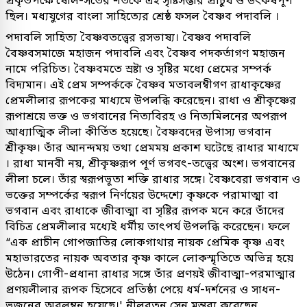
প্রকৃতপক্ষে ষোল-সতের শতকে এই সৃষ্টিসম্ভার প্রাচুর্য ও উৎকর্ষপূর্ণ
ছিল। মধ্যযুগের বাংলা সাহিত্যের শ্রেষ্ঠ ফসল বৈষ্ণব পদাবলি ।
পদাবলি সাহিত্য বৈষ্ণবতত্ত্বের রসভাষ্য। বৈষ্ণব পদাবলি
বৈষ্ণবসমাজে মহাজন পদাবলি এবং বৈষ্ণব পদকর্তাগণ মহাজন
নামে পরিচিত। বৈষ্ণবমতে স্রষ্টা ও সৃষ্টির মধ্যে প্রেমের সম্পর্ক
বিদ্যমান। এই প্রেম সম্পর্ককে বৈষ্ণব মতাবলম্বীগণ রাধাকৃষ্ণের
প্রেমলীলার রূপকের মাধ্যমে উপলব্ধি করেছেন। রাধা ও শ্রীকৃষ্ণের
রূপাশ্রয়ে ভক্ত ও ভগবানের নিত্যবিরহ ও নিত্যমিলনের অপরূপ
আধ্যাত্মিক লীলা কীর্তিত হয়েছে। বৈষ্ণবদের উপাস্য ভগবান
শ্রীকৃষ্ণ। তাঁর আনন্দময় তথা প্রেমময় প্রকাশ ঘটেছে রাধার মাধ্যমে
। রাধা মানবী নয়, শ্রীকৃষ্ণরূপ পূর্ণ ভগবৎ-তত্ত্বের অংশ। ভগবানের
লীলা চলে। তাঁর স্বরূপভূতা শক্তি রাধার সঙ্গে। বৈষ্ণবেরা ভগবান ও
ভক্তের সম্পর্কের স্বরূপ নির্ণয়ের উদ্দেশ্যে কৃষ্ণকে পরামাত্মা বা
ভগবান এবং রাধাকে জীবাত্মা বা সৃষ্টির রূপক মনে করে তাঁদের
বিচিত্র প্রেমলীলার মধ্যেই ধর্মীয় তাৎপর্য উপলব্ধি করেছেন। ফলে
“এক প্রাচীন গোপজাতির লোকগাথার নায়ক প্রেমিক কৃষ্ণ এবং
মহাভারতের নায়ক অবতার কৃষ্ণ কালে লোকস্মৃতিতে অভিন্ন হয়ে
উঠেন। গোপী-প্রধানা রাধার সঙ্গে তাঁর প্রণয়ই জীবাত্মা-পরমাত্মার
প্রণয়লীলার রূপক হিসেবে প্রতিষ্ঠা পেয়ে ধর্ম-দর্শনের ও সাধন-
ভজনের অবলম্বন হয়েছে।' নীলরতন সেন মন্তব্য করেছেন,