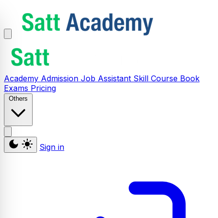
Academy
Admission
Job Assistant
Skill
Course
Book
Exams
Pricing
Others
Sign in