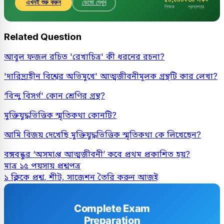
এখনই শুরু করুন
ডেমো দেখুন
শিক্ষক
প্রশ্নপত্র
Related Question
আবুল ফজল রচিত 'রেখাচিত্র' কী ধরনের রচনা?
'দারিদ্র্যহীন বিশ্বের অভিমুখে' আত্মজীবনীমূলক গ্রন্থটি কার লেখা?
‘বিন্দু বিসর্গ' কোন শ্রেণির গ্রন্থ?
মুক্তিযুদ্ধভিত্তিক স্মৃতিকথা কোনটি?
আমি বিজয় দেখেছি মুক্তিযুদ্ধভিত্তিক স্মৃতিকথা কে লিখেছেন?
বঙ্গবন্ধুর ‘অসমাপ্ত আত্মজীবনী’ কবে প্রথম প্রকাশিত হয়?
মাত্র ১৫ পয়সায় প্রশ্নপত্র
১ ক্লিকে প্রশ্ন, শীট, সাজেশন তৈরি করুন আজই
Complete Exam
Preparation