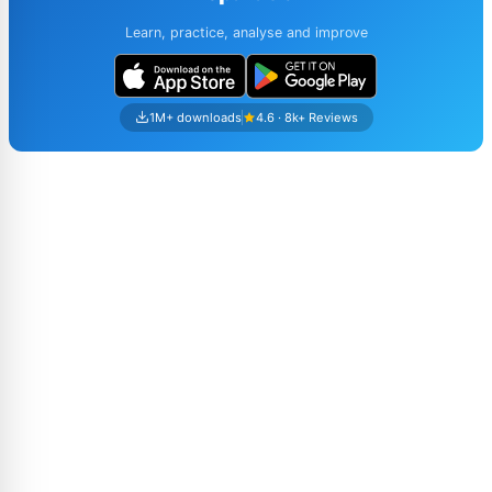
Learn, practice, analyse and improve
1M+ downloads
4.6 · 8k+ Reviews