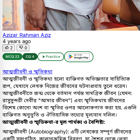
Azizar Rahman Aziz
4 years ago
2
0
MCQ:
22
CQ:
4
Practice
আত্মজীবনী ও স্মৃতিকথা
আত্মজীবনী ও স্মৃতিকথা হলো ব্যক্তিগত অভিজ্ঞতার সাহিত্যিক
রূপ, যেখানে লেখক নিজের জীবনের ঘটনাপ্রবাহ তুলে ধরেন।
আত্মজীবনীতে জন্ম থেকে বর্তমান পর্যন্ত সামগ্রিক জীবন (যেমন:
রাসুসুন্দরী দেবীর "আমার জীবন") এবং স্মৃতিকথায় জীবনের
বিশেষ কোনো অংশ বা স্মৃতির ওপর আলোকপাত করা হয়. এগুলি
ব্যক্তিগত অনুভূতি ও ঐতিহাসিক তথ্যের মূল্যবান দলিল।
আত্মজীবনী ও স্মৃতিকথা-র মূল পার্থক্য ও বৈশিষ্ট্য:
আত্মজীবনী (Autobiography): এটি লেখকের সম্পূর্ণ জীবনের
একটি সুসংগঠিত, কালানুক্রমিক বিবরণ, যা শৈশব থেকে লেখা