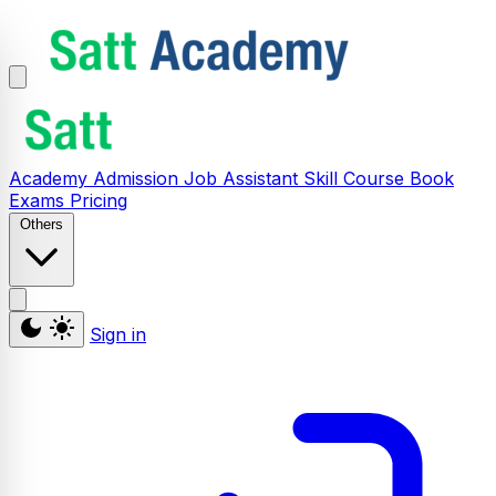
Academy
Admission
Job Assistant
Skill
Course
Book
Exams
Pricing
Others
Sign in