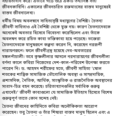
সহায়তাদান করে। এভাবে গড়ে ওঠে একটি তথ্যনিষ্ঠ সত্য
জীবনকাহিনি। একালের জীবনচরিত রক্তমাংসের বাস্তব মানুষেরই
বাস্তব জীবনালেখ্য।
ধর্মীয় বিষয় অবলম্বনে সাহিত্যসৃষ্টি মধ্যযুগের বৈশিষ্ট্য। চৈতন্য
জীবনী সাহিত্যও এই বৈশিষ্ট্য থেকে মুক্ত নয়। কারণ চৈতন্যদেবকে
অনেকেই অবতার হিসেবে বিবেচনা করেছিলেন এবং তাঁকে
অবলম্বন করে রচিত কাব্য ভক্তিকাব্য হয়ে পড়েছে। ভক্তেরা
চৈতন্যদেবকে মানুষরূপে কল্পনা করেন নি, করেছেন নররূপী
নারায়ণরূপে। ফলে জীবনীগ্রন্থ হয়েছে দেব-অবতারের
মঙ্গলপাঁচালী। তবে কৃষ্ণলীলার আদলে নরনারায়ণের জীবনলীলা
বর্ণনা কালে কবিরা নিজেদের দেশ-কাল-পরিবেশ উপেক্ষা করতে
পারেন নি। ড. আহমদ শরীফের মতে, জীবনী সাহিত্য 'ষোল
শতকের শাস্ত্রিক সামাজিক ভৌগোলিক অবস্থা ও সাম্প্রদায়িক,
প্রশাসনিক, নৈতিক, আর্থিক, সাংস্কৃতিক ও রাজনৈতিক অবস্থানের
সংবাদ-চিত্র বহন করেছে। চরিতাখ্যানগুলির সর্বাধিক গুরুত্ব
এখানেই।' জীবনী কাব্যগুলো যে সামাজিক ইতিহাস হিসেবে বিশেষ
গুরুত্বপূর্ণ তাতে কোন সন্দেহ নেই।
চৈতন্য জীবনের কাহিনিতে কবিরা অলৌকিকতা আরোপ
করেছেন। তবু চৈতন্য ও তাঁর শিষ্যরা বাস্তব মানুষ ছিলেন এবং এ