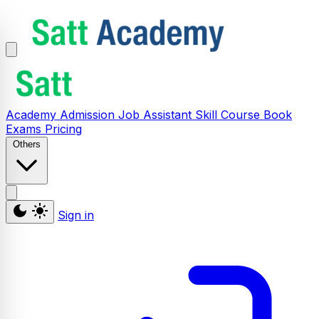
Academy
Admission
Job Assistant
Skill
Course
Book
Exams
Pricing
Others
Sign in