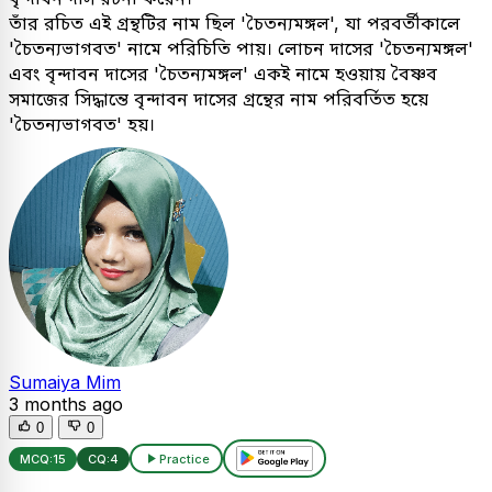
তাঁর রচিত এই গ্রন্থটির নাম ছিল 'চৈতন্যমঙ্গল', যা পরবর্তীকালে
'চৈতন্যভাগবত' নামে পরিচিতি পায়। লোচন দাসের 'চৈতন্যমঙ্গল'
এবং বৃন্দাবন দাসের 'চৈতন্যমঙ্গল' একই নামে হওয়ায় বৈষ্ণব
সমাজের সিদ্ধান্তে বৃন্দাবন দাসের গ্রন্থের নাম পরিবর্তিত হয়ে
'চৈতন্যভাগবত' হয়।
Sumaiya Mim
3 months ago
0
0
MCQ:
15
CQ:
4
Practice