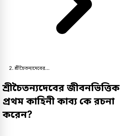
শ্রীচৈতন্যদেবের…
শ্রীচৈতন্যদেবের জীবনভিত্তিক
প্রথম কাহিনী কাব্য কে রচনা
করেন?