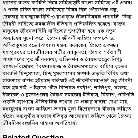
ধরনের বাস্তব কাহিনি নিয়ে সাহিত্যসৃষ্টি বাংলা সাহিত্যে এই প্রথম।
এ পর্যন্ত রচিত বাংলা সাহিত্যের বিষয় ছিল পৌরাণিক গল্প,
দেবতার মাহাত্ম্যকাহিনি ও রাধাকৃষ্ণ লীলাবিষয়ক পদাবলি। কিন্তু
জীবনী সাহিত্যে সমকালীন ইতিহাস প্রতিফলিত হয়েছে। বাস্তব
মানুষের জীবনকাহিনি সাহিত্যের উপজীব্য হয়ে এক নতুন
অধ্যায়ের সূচনা করে। চৈতন্য জীবনী সাহিত্য সম্পর্কে ড.
অসিতকুমার বন্ধ্যোপাধ্যায় মন্তব্য করেছেন, ইহাতে একজন
মহাপুরুষের ভাবজীবনের গভীর ব্যাকুলতা, তাঁহার সর্বত্যাগী
পার্ষদগণের পূত জীবনকথা, ভক্তিদর্শন ও বৈষ্ণবতত্ত্বের নিগূঢ়
ব্যাখ্যা-বিশ্লেষণ, বৈষ্ণবসমাজ ও বৈষ্ণবসমাজের বাহিরে বৃহত্তর
বাঙালি হিন্দুসমাজ, হিন্দু মুসলমানের সম্পর্ক প্রভৃতি বিবিধ তথ্য
সবিস্তারে বর্ণিত হইয়াছে বলিয়াই এই জীবনীকাব্যগুলি শুধু জীবনী
মাত্র হয় নাই, – ইহাতে গৌড় বিশেষত নবদ্বীপ, শান্তিপুর, খড়দহ,
নীলাচল ও ব্রজমণ্ডলের বৈষ্ণব সমাজের ইতিহাস, বিকাশ, পরিণতি
প্রভৃতি ব্যাপারে ঐতিহাসিক তথ্যের যে প্রকার বাহুল্য দেখা যায়,
মধ্যযুগের বাংলা সাহিত্যে তাহার মূল্য বিশেষভাবে স্বীকার করিতে
হইবে। মধ্যযুগীয় বাংলার ইতিবৃত্ত আলোচনা করিতে গেলে চৈতন্য-
জীবনীকাব্যগুলির সাহায্য অপরিহার্য।
Related Question