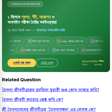
শিক্ষকদের জন্য বিশেষভাবে তৈরি
১ ক্লিকে
প্রশ্ন, শীট, সাজেশন
ও
অনলাইন পরীক্ষা তৈরির সফটওয়্যার!
শুধু প্রশ্ন সিলেক্ট করুন —
প্রশ্নপত্র অটোমেটিক তৈরি!
জলছাপ দেয়া যাবে
ঠিকানা যুক্ত করা যাবে
Logo, Motto যুক্ত হবে
অটো প্রতিষ্ঠানের নাম
ও অধ্যায়
OMR সংযুক্ত করা যাবে
ফন্ট, কলাম, ডিভাইডার
প্রশ্ন/অপশন স্টাইল পরিবর্তন
৫০,০০০+
৩০ লক্ষ+
এখনই শুরু করুন
ডেমো দেখুন
শিক্ষক
প্রশ্নপত্র
Related Question
চৈতন্য জীবনীগ্রন্থের রচয়িতা মুরারী গুপ্ত কোন ভাষার কবি?
চৈতন্য জীবনী কাব্যের শ্রেষ্ঠ কবি কে?
শ্রী চৈতন্যদেবের জীবনীগ্রন্থ 'চৈতন্যমঙ্গল' এর লেখক কে?