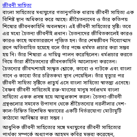
জীবনী সাহিত্য
বাংলা সাহিত্যের মধ্যযুগের গতানুগতিক ধারায় জীবনী সাহিত্য এক
বিশিষ্ট স্থান অধিকার করে আছে। শ্রীচৈতন্যদেব ও তাঁর কতিপয়
শিষ্যের জীবনকাহিনি অবলম্বনে। এই জীবনী সাহিত্যের সৃষ্টি। তবে
এর মধ্যে চৈতন্য জীবনীই প্রধান। চৈতন্যদের জীবিতকালেই কারও
কারও কাছে অবতাররূপে পূজিত হন। তাঁর শেষজীবন দিব্যোন্মাদ
রূপে অতিবাহিত হয়েছে বলে তাঁর পক্ষে ধর্মমত প্রচার করা সম্ভব
হয় নি। তাঁর শিষ্যরা এ দায়িত্ব পালন করেছিলেন। ধর্মপ্রচার করতে
গিয়ে তাঁরা শ্রীচৈতন্যের জীবনকাহিনি আলোচনা করতেন।
চৈতন্যের জীবদ্দশায়ই সংস্কৃত শ্লোকে, কাব্যে ও নাটকে এবং বাংলা
গানে ও কাব্যে তাঁর চরিতকথা স্থান পেয়েছিল। তাঁর মৃত্যুর পর
জীবনী সাহিত্য সৃষ্টিতে প্রাচুর্য এসে বাংলা সাহিত্যে স্বাতন্ত্র্য এনেছে।
বৈষ্ণব জীবনী সাহিত্যেই রক্ত-মাংসের মানুষ সর্বপ্রথম বাংলা
সাহিত্যে একক প্রসঙ্গ হয়ে আত্মপ্রকাশ করল। চৈতন্য-জীবনী
গ্রন্থগুলোর সমবেত উপাদান থেকে শ্রীচৈতন্যের নরলীলার দেশ-
কাল-চিহ্নিত বিশেষিত স্বভাবের একটি নির্ভরযোগ্য মোটামুটি
কাঠামো আবিষ্কার করা সম্ভব ।
আধুনিক জীবনী সাহিত্যের সঙ্গে মধ্যযুগের জীবনী সাহিত্যের
পার্থক্য সম্পর্কে অধ্যাপক আহমদ কবির মন্তব্য করেছেন,