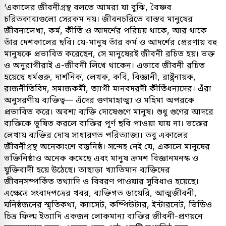
‘একালের জীবনীগ্রন্থ বলতে আমরা যা বুঝি, বৈষ্ণব
চরিতকাব্যগুলো সেরকম নয়। জীবনচরিতে বাস্তব মানুষের
জীবনালেখ্য, কর্ম, কীর্তি ও আদর্শের পরিচয় থাকে, আর থাকে
তাঁর দেশকালের ছবি। যে-মানুষ তাঁর কর্ম ও আদর্শের প্রেরণায় বহু
মানুষকে প্রভাবিত করেছেন, সে মানুষেরই জীবনী রচিত হয়। ভক্ত
ও অনুরাগীরাই এ-জীবনী লিখে থাকেন। এভাবে জীবনী রচিত
হয়েছে ধর্মগুরু, দার্শনিক, লেখক, কবি, বিজ্ঞানী, রাষ্ট্রনায়ক,
রাজনীতিবিদ, সমাজকর্মী, ত্যাগী মানবদরদী কীর্তিধন্যদের। এঁরা
অনুসরণীয় ব্যক্তিত্ব— এঁদের গুণমাহাত্ম্য ও মহিমা অপরকে
প্রভাবিত করে। অবশ্য ব্যক্তি দোষেগুণে মানুষ। শুধু গুণের আদরে
ব্যক্তিকে ভূষিত করলে ব্যক্তির পূর্ণ ছবি পাওয়া যায় না। ভক্তের
লেখায় ব্যক্তির দোষ সাধারণত পরিত্যাজ্য। তবু একালের
জীবনীগ্রন্থ অনেকাংশে বস্তুনিষ্ঠ। সন্দেহ নেই যে, একালে মানুষের
ভক্তিনিষ্ঠাও অনেক কমেছে এবং মানুষ ক্রমশ বিজ্ঞানমনস্ক ও
যুক্তিবাদী হয়ে উঠেছে। তাছাড়া খ্যাতিমান ব্যক্তিদের
জীবনসম্পর্কিত তথ্যাদি ও বিবরণ পাওয়ার সুবিধাও হয়েছে।
এক্ষেত্রে সংবাদপত্রের খবর, ব্যক্তিগত ডায়েরি, আত্মজীবনী,
ঘনিষ্ঠজনের স্মৃতিকথা, ক্যাসেট, কম্পিউটার, ইন্টারনেট, ভিডিও
চিত্র ফিল্ম ইত্যাদি একজন লোকমান্য ব্যক্তির জীবনী-প্রণয়নে