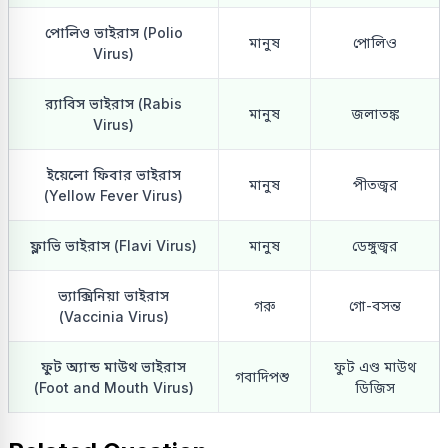
পোলিও ভাইরাস (Polio
মানুষ
পোলিও
Virus)
র‍্যাবিস ভাইরাস (Rabis
মানুষ
জলাতঙ্ক
Virus)
ইয়েলো ফিবার ভাইরাস
মানুষ
পীতজ্বর
(Yellow Fever Virus)
ফ্লাভি ভাইরাস (Flavi Virus)
মানুষ
ডেঙ্গুজ্বর
ভ্যাক্সিনিয়া ভাইরাস
গরু
গো-বসন্ত
(Vaccinia Virus)
ফুট অ্যান্ড মাউথ ভাইরাস
ফুট এণ্ড মাউথ
গবাদিপশু
(Foot and Mouth Virus)
ডিজিস