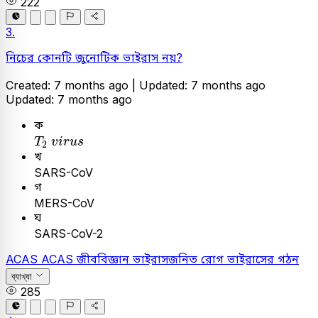
222
3.
নিচের কোনটি জুনোটিক ভাইরাস নয়?
Created: 7 months ago |
Updated: 7 months ago
Updated: 7 months ago
ক
T
2
v
i
r
u
s
T
v
i
r
u
s
2
খ
SARS-CoV
গ
MERS-CoV
ঘ
SARS-CoV-2
ACAS
ACAS
জীববিজ্ঞান
ভাইরাসজনিত রোগ
ভাইরাসের গঠন
ব্যাখ্যা
285