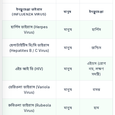
ইনফ্লুয়েঞ্জা ভাইরাস
মানুষ
ইনফ্লুয়েঞ্জা
(INFLUENZA VIRUS)
হার্পিস ভাইরাস (Herpes
মানুষ
হার্পিস
Virus)
হেপাটাইটিস বি/সি ভাইরাস
মানুষ
জন্ডিস
(Hepatites B / C Virus)
এইডস (রোগ
এইচ আই ভি (HIV)
মানুষ
নয়, লক্ষণ
সমষ্টি)
ভেরিওলা ভাইরাস (Variola
মানুষ
বসন্ত
Virus)
রুবিওলা ভাইরাস (Rubeola
মানুষ
হাম
Virus)