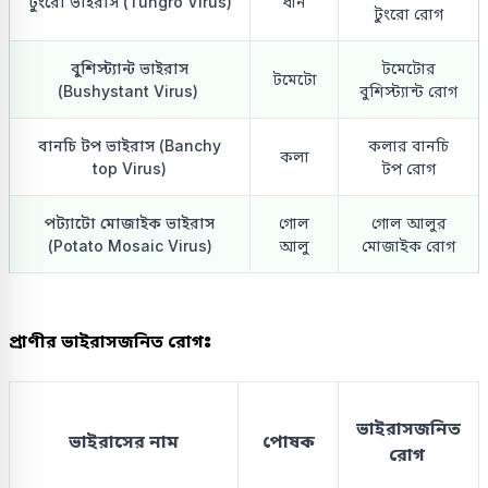
টুংরো ভাইরাস (Tungro Virus)
ধান
টুংরো রোগ
বুশিস্ট্যান্ট ভাইরাস
টমেটোর
টমেটো
(Bushystant Virus)
বুশিস্ট্যান্ট রোগ
বানচি টপ ভাইরাস (Banchy
কলার বানচি
কলা
top Virus)
টপ রোগ
পট্যাটো মোজাইক ভাইরাস
গোল
গোল আলুর
(Potato Mosaic Virus)
আলু
মোজাইক রোগ
প্রাণীর ভাইরাসজনিত রোগঃ
ভাইরাসজনিত
ভাইরাসের নাম
পোষক
রোগ