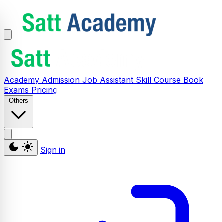
Academy
Admission
Job Assistant
Skill
Course
Book
Exams
Pricing
Others
Sign in