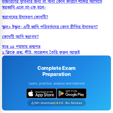
উচ্চারণের সুবিধার জন্য বা অন্য কোন কারণে শব্দের আদিতে
স্বরধ্বনি এলে তা-কে বলে-
স্বরাগমের উদাহরণ কোনটি?
স্কুল> ইস্কুল- এটি ধ্বনি পরিবর্তনের কোন রীতির উদাহরণ?
কোনটি আদি স্বরাগম?
মাত্র ১৫ পয়সায় প্রশ্নপত্র
১ ক্লিকে প্রশ্ন, শীট, সাজেশন তৈরি করুন আজই
Complete Exam
Preparation
Learn, practice, analyse and improve
1M+ downloads
4.6 · 8k+ Reviews