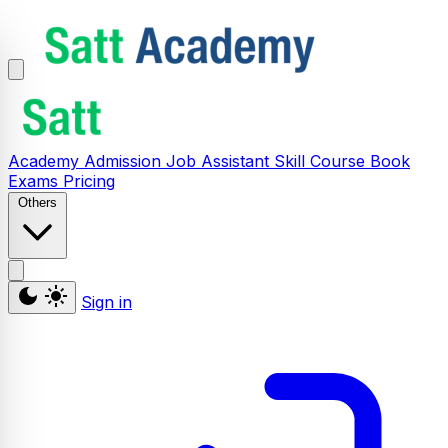
Academy
Admission
Job Assistant
Skill
Course
Book
Exams
Pricing
Others
Sign in