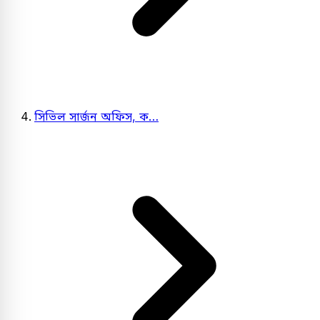
সিভিল সার্জন অফিস, ক…