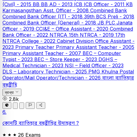
(Civil) - 2015
BB
BB AD - 2013
ICB
ICB Officer - 2011
KB
Karmasangsthan Asst. Officer - 2008
Combined Bank
Combined Bank Officer (IT) - 2018
39th BCS Preli - 2018
Combined Bank Officer (General) - 2018
JB PLC
Janata
Officer - 2019
CCI&E – Office Assistant - 2020
Combined
Bank Officer - 2022
NTRCA
15th NTRCA - 2019
17th
NTRCA College - 2022
Cabinet Division Office Assistant -
2023
Primary Teacher
Primary Assistant Teacher - 2005
Primary Assistant Teacher - 2007
BEC – Computer
Typist - 2023
BEC – Store Keeper - 2023
DGHS –
Medical Technician - 2023
NSI – Field Officer - 2023
DLS – Laboratory Technician - 2025
PMG Khulna Postal
Operator/Mail Operator/Technician - 2026
বাংলা
ব্যাতিহার
বহুব্রীহি
ব্যাখ্যা
2.8k
6.
কোনটি ব্যাতিহার বহুব্রীহির উদাহরণ ?
26 Exams