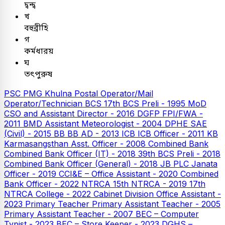
দ্বন্দ্ব
খ
বহুব্রীহি
গ
কর্মধারয়
ঘ
তৎপুরুষ
PSC
PMG Khulna Postal Operator/Mail
Operator/Technician
BCS
17th BCS Preli - 1995
MoD
CSO and Assistant Director - 2016
DGFP FPI/FWA -
2011
BMD Assistant Meteorologist - 2004
DPHE SAE
(Civil) - 2015
BB
BB AD - 2013
ICB
ICB Officer - 2011
KB
Karmasangsthan Asst. Officer - 2008
Combined Bank
Combined Bank Officer (IT) - 2018
39th BCS Preli - 2018
Combined Bank Officer (General) - 2018
JB PLC
Janata
Officer - 2019
CCI&E – Office Assistant - 2020
Combined
Bank Officer - 2022
NTRCA
15th NTRCA - 2019
17th
NTRCA College - 2022
Cabinet Division Office Assistant -
2023
Primary Teacher
Primary Assistant Teacher - 2005
Primary Assistant Teacher - 2007
BEC – Computer
Typist - 2023
BEC – Store Keeper - 2023
DGHS –