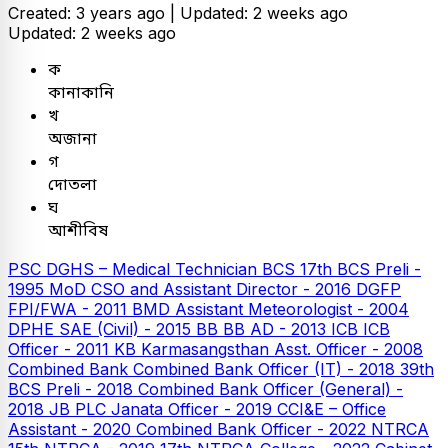
Created: 3 years ago |
Updated: 2 weeks ago
Updated: 2 weeks ago
ক
কানাকানি
খ
অজানা
গ
দোতলা
ঘ
আশীবিষ
PSC
DGHS – Medical Technician
BCS
17th BCS Preli -
1995
MoD CSO and Assistant Director - 2016
DGFP
FPI/FWA - 2011
BMD Assistant Meteorologist - 2004
DPHE SAE (Civil) - 2015
BB
BB AD - 2013
ICB
ICB
Officer - 2011
KB
Karmasangsthan Asst. Officer - 2008
Combined Bank
Combined Bank Officer (IT) - 2018
39th
BCS Preli - 2018
Combined Bank Officer (General) -
2018
JB PLC
Janata Officer - 2019
CCI&E – Office
Assistant - 2020
Combined Bank Officer - 2022
NTRCA