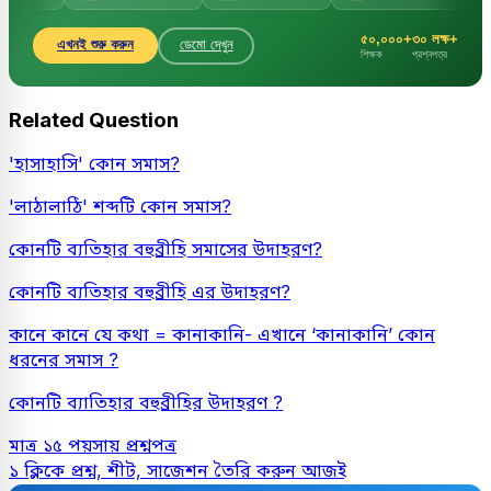
৫০,০০০+
৩০ লক্ষ+
এখনই শুরু করুন
ডেমো দেখুন
শিক্ষক
প্রশ্নপত্র
Related Question
'হাসাহাসি' কোন সমাস?
'লাঠালাঠি' শব্দটি কোন সমাস?
কোনটি ব্যতিহার বহুব্রীহি সমাসের উদাহরণ?
কোনটি ব্যতিহার বহুব্রীহি এর উদাহরণ?
কানে কানে যে কথা = কানাকানি- এখানে ‘কানাকানি’ কোন
ধরনের সমাস ?
কোনটি ব্যাতিহার বহুব্রীহির উদাহরণ ?
মাত্র ১৫ পয়সায় প্রশ্নপত্র
১ ক্লিকে প্রশ্ন, শীট, সাজেশন তৈরি করুন আজই