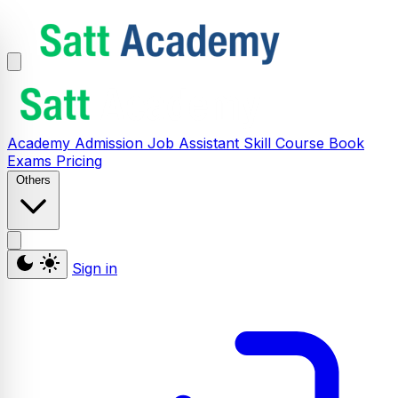
Academy
Admission
Job Assistant
Skill
Course
Book
Exams
Pricing
Others
Sign in