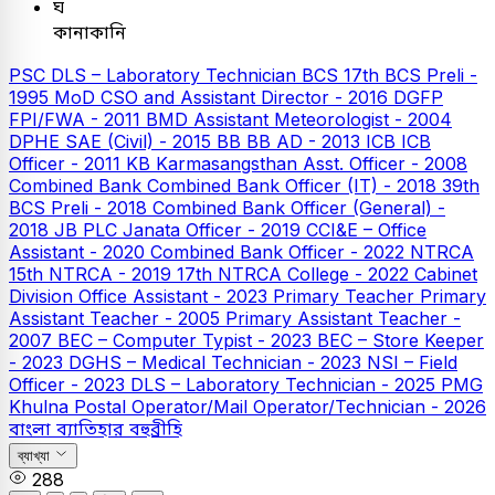
ঘ
কানাকানি
PSC
DLS – Laboratory Technician
BCS
17th BCS Preli -
1995
MoD CSO and Assistant Director - 2016
DGFP
FPI/FWA - 2011
BMD Assistant Meteorologist - 2004
DPHE SAE (Civil) - 2015
BB
BB AD - 2013
ICB
ICB
Officer - 2011
KB
Karmasangsthan Asst. Officer - 2008
Combined Bank
Combined Bank Officer (IT) - 2018
39th
BCS Preli - 2018
Combined Bank Officer (General) -
2018
JB PLC
Janata Officer - 2019
CCI&E – Office
Assistant - 2020
Combined Bank Officer - 2022
NTRCA
15th NTRCA - 2019
17th NTRCA College - 2022
Cabinet
Division Office Assistant - 2023
Primary Teacher
Primary
Assistant Teacher - 2005
Primary Assistant Teacher -
2007
BEC – Computer Typist - 2023
BEC – Store Keeper
- 2023
DGHS – Medical Technician - 2023
NSI – Field
Officer - 2023
DLS – Laboratory Technician - 2025
PMG
Khulna Postal Operator/Mail Operator/Technician - 2026
বাংলা
ব্যাতিহার বহুব্রীহি
ব্যাখ্যা
288