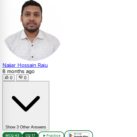
Najjar Hossain Raju
8 months ago
0
0
Show 3 Other Answers
MCQ:
43
CQ:
17
Practice