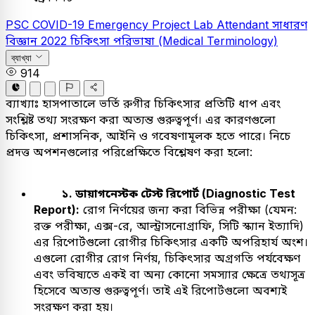
PSC
COVID-19 Emergency Project Lab Attendant
সাধারণ
বিজ্ঞান
2022
চিকিৎসা পরিভাষা (Medical Terminology)
ব্যাখ্যা
914
ব্যাখ্যাঃ
হাসপাতালে ভর্তি রুগীর চিকিৎসার প্রতিটি ধাপ এবং
সংশ্লিষ্ট তথ্য সংরক্ষণ করা অত্যন্ত গুরুত্বপূর্ণ। এর কারণগুলো
চিকিৎসা, প্রশাসনিক, আইনি ও গবেষণামূলক হতে পারে। নিচে
প্রদত্ত অপশনগুলোর পরিপ্রেক্ষিতে বিশ্লেষণ করা হলো:
১. ডায়াগনেস্টক টেস্ট রিপোর্ট (Diagnostic Test
Report):
রোগ নির্ণয়ের জন্য করা বিভিন্ন পরীক্ষা (যেমন:
রক্ত পরীক্ষা, এক্স-রে, আল্ট্রাসনোগ্রাফি, সিটি স্ক্যান ইত্যাদি)
এর রিপোর্টগুলো রোগীর চিকিৎসার একটি অপরিহার্য অংশ।
এগুলো রোগীর রোগ নির্ণয়, চিকিৎসার অগ্রগতি পর্যবেক্ষণ
এবং ভবিষ্যতে একই বা অন্য কোনো সমস্যার ক্ষেত্রে তথ্যসূত্র
হিসেবে অত্যন্ত গুরুত্বপূর্ণ। তাই এই রিপোর্টগুলো অবশ্যই
সংরক্ষণ করা হয়।