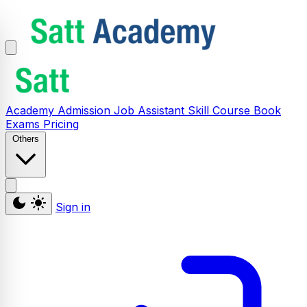
Academy
Admission
Job Assistant
Skill
Course
Book
Exams
Pricing
Others
Sign in