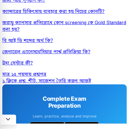
MRI -এর পূর্ণরূপ কী?
ক্যান্সারের চিকিৎসায় ব্যবহার করা হয় নিচের কোনটি?
জরায়ু ক্যানসার প্রতিরোধে কোন screening কে Gold Standard
বলা হয়?
বি আই ডি শব্দের অর্থ কি?
জেনারেল এ্যানেসথেসিয়ার পার্শ্ব প্রতিক্রিয়া কি?
ট্রমা সেন্টার কী?
মাত্র ১৫ পয়সায় প্রশ্নপত্র
১ ক্লিকে প্রশ্ন, শীট, সাজেশন তৈরি করুন আজই
Complete Exam
Preparation
Learn, practice, analyse and improve