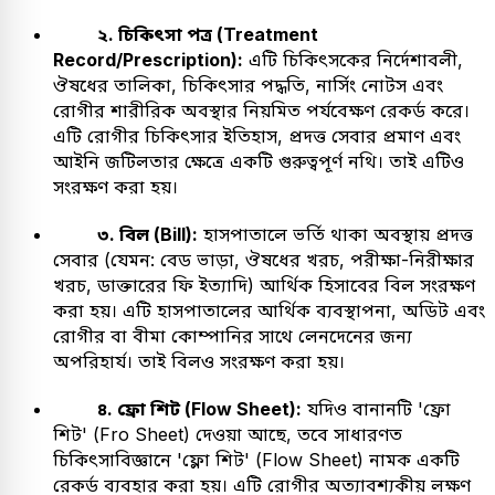
২. চিকিৎসা পত্র (Treatment
Record/Prescription):
এটি চিকিৎসকের নির্দেশাবলী,
ঔষধের তালিকা, চিকিৎসার পদ্ধতি, নার্সিং নোটস এবং
রোগীর শারীরিক অবস্থার নিয়মিত পর্যবেক্ষণ রেকর্ড করে।
এটি রোগীর চিকিৎসার ইতিহাস, প্রদত্ত সেবার প্রমাণ এবং
আইনি জটিলতার ক্ষেত্রে একটি গুরুত্বপূর্ণ নথি। তাই এটিও
সংরক্ষণ করা হয়।
৩. বিল (Bill):
হাসপাতালে ভর্তি থাকা অবস্থায় প্রদত্ত
সেবার (যেমন: বেড ভাড়া, ঔষধের খরচ, পরীক্ষা-নিরীক্ষার
খরচ, ডাক্তারের ফি ইত্যাদি) আর্থিক হিসাবের বিল সংরক্ষণ
করা হয়। এটি হাসপাতালের আর্থিক ব্যবস্থাপনা, অডিট এবং
রোগীর বা বীমা কোম্পানির সাথে লেনদেনের জন্য
অপরিহার্য। তাই বিলও সংরক্ষণ করা হয়।
৪. ফ্রো শিট (Flow Sheet):
যদিও বানানটি 'ফ্রো
শিট' (Fro Sheet) দেওয়া আছে, তবে সাধারণত
চিকিৎসাবিজ্ঞানে 'ফ্লো শিট' (Flow Sheet) নামক একটি
রেকর্ড ব্যবহার করা হয়। এটি রোগীর অত্যাবশ্যকীয় লক্ষণ