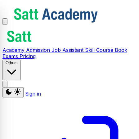
Academy
Admission
Job Assistant
Skill
Course
Book
Exams
Pricing
Others
Sign in