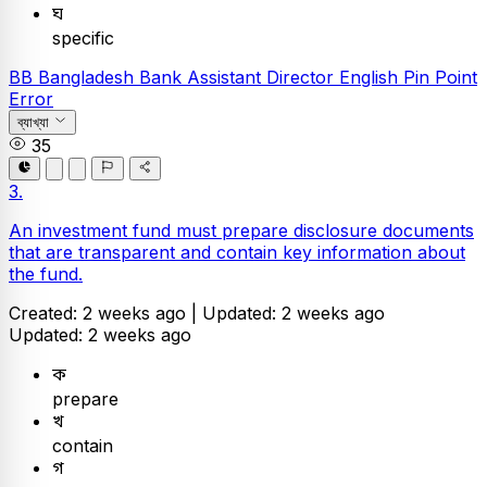
ঘ
specific
BB
Bangladesh Bank Assistant Director
English
Pin Point
Error
ব্যাখ্যা
35
3.
An investment fund must prepare disclosure documents
that are transparent and contain key information about
the fund.
Created: 2 weeks ago |
Updated: 2 weeks ago
Updated: 2 weeks ago
ক
prepare
খ
contain
গ