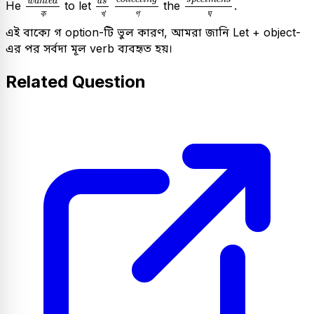
u
s
w
a
n
t
e
d
He
to let
the
.
ক
খ
গ
ঘ
এই বাক্যে গ option-টি ভুল কারণ, আমরা জানি Let + object-
এর পর সর্বদা মূল verb ব্যবহৃত হয়।
Related Question