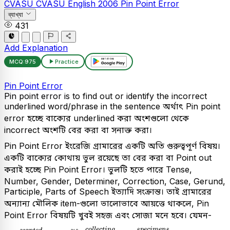
CVASU
CVASU
English
2006
Pin Point Error
ব্যাখ্যা
431
Add Explanation
MCQ:
975
Practice
Pin Point Error
Pin point error is to find out or identify the incorrect
underlined word/phrase in the sentence অর্থাৎ Pin point
error হচ্ছে বাক্যের underlined করা অংশগুলো থেকে
incorrect অংশটি বের করা বা সনাক্ত করা।
Pin Point Error ইংরেজি গ্রামারের একটি অতি গুরুত্বপূর্ণ বিষয়।
একটি বাক্যের কোথায় ভুল রয়েছে তা বের করা বা Point out
করাই হচ্ছে Pin Point Error। ভুলটি হতে পারে Tense,
Number, Gender, Determiner, Correction, Case, Gerund,
Participle, Parts of Speech ইত্যাদি সংক্রান্ত। তাই গ্রামারের
অন্যান্য মৌলিক item-গুলো ভালোভাবে আয়ত্তে থাকলে, Pin
Point Error বিষয়টি খুবই সহজ এবং সোজা মনে হবে। যেমন-
c
o
l
l
e
c
t
i
n
g
গ
s
p
e
c
i
m
e
n
s
ঘ
w
a
n
t
e
d
ক
u
s
খ
c
o
l
l
e
c
t
i
n
g
s
p
e
c
i
m
e
n
s