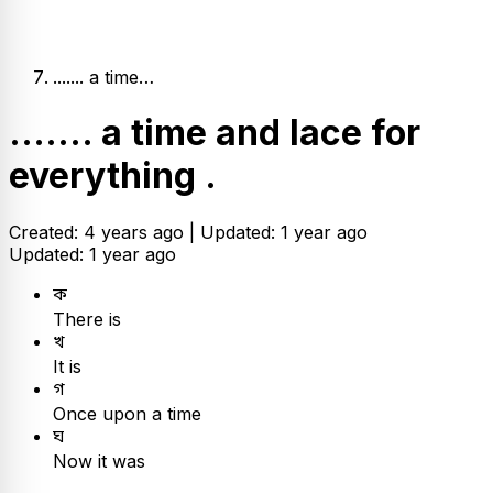
....... a time…
....... a time and lace for
everything .
Created: 4 years ago |
Updated: 1 year ago
Updated: 1 year ago
ক
There is
খ
It is
গ
Once upon a time
ঘ
Now it was