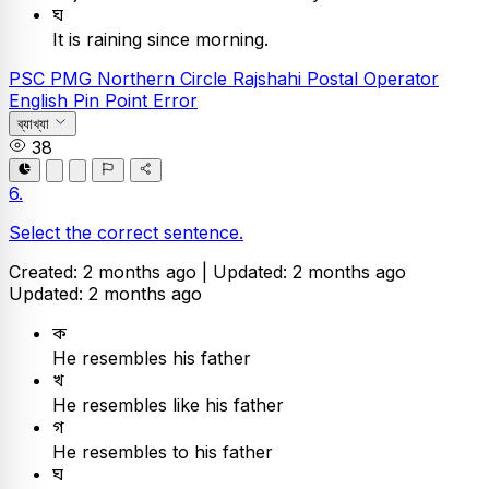
ঘ
It is raining since morning.
PSC
PMG Northern Circle Rajshahi Postal Operator
English
Pin Point Error
ব্যাখ্যা
38
6.
Select the correct sentence.
Created: 2 months ago |
Updated: 2 months ago
Updated: 2 months ago
ক
He resembles his father
খ
He resembles like his father
গ
He resembles to his father
ঘ