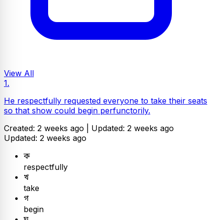
View All
1.
He respectfully requested everyone to take their seats
so that show could begin perfunctorily.
Created: 2 weeks ago |
Updated: 2 weeks ago
Updated: 2 weeks ago
ক
respectfully
খ
take
গ
begin
ঘ