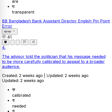
are
ঘ
transparent
BB
Bangladesh Bank Assistant Director
English
Pin Point
Error
ব্যাখ্যা
41
4.
The advisor told the politician that his message needed
to be more carefully calibrated to appeal to a broader
audience.
Created: 2 weeks ago |
Updated: 2 weeks ago
Updated: 2 weeks ago
ক
calibrated
খ
needed
গ