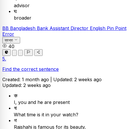
advisor
ঘ
broader
BB
Bangladesh Bank Assistant Director
English
Pin Point
Error
ব্যাখ্যা
40
5.
Find the correct sentence
Created: 1 month ago |
Updated: 2 weeks ago
Updated: 2 weeks ago
ক
I, you and he are present
খ
What time is it in your watch?
গ
Rajshahi is famous for its beauty.