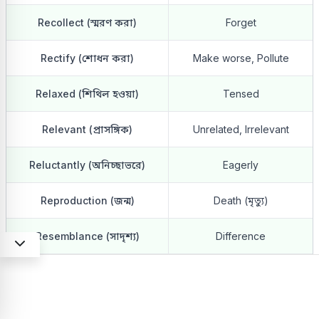
Recollect (স্মরণ করা)
Forget
Rectify (শোধন করা)
Make worse, Pollute
Relaxed (শিথিল হওয়া)
Tensed
Relevant (প্রাসঙ্গিক)
Unrelated, Irrelevant
Reluctantly (অনিচ্ছাভরে)
Eagerly
Reproduction (জন্ম)
Death (মৃত্যু)
Resemblance (সাদৃশ্য)
Difference
Reticent (স্বল্পভাষী)
Talkative, Garrulous
Revoke (বাতিল/প্রত্যাহার করা)
Establish