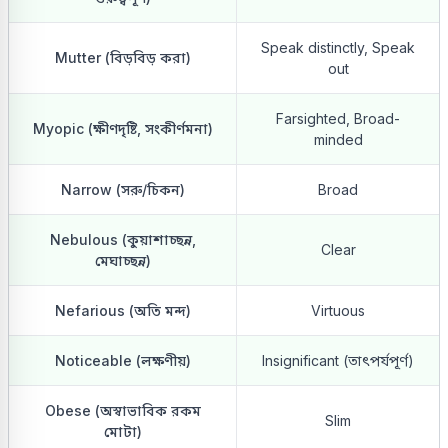
Speak distinctly, Speak
Mutter (বিড়বিড় করা)
out
Farsighted, Broad-
Myopic (ক্ষীণদৃষ্টি, সংকীর্ণমনা)
minded
Narrow (সরু/চিকন)
Broad
Nebulous (কুয়াশাচ্ছন্ন,
Clear
মেঘাচ্ছন্ন)
Nefarious (অতি মন্দ)
Virtuous
Noticeable (লক্ষণীয়)
Insignificant (তাৎপর্যপূর্ণ)
Obese (অস্বাভাবিক রকম
Slim
মোটা)