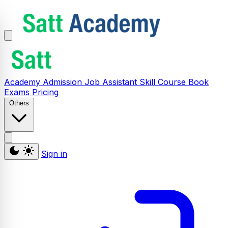
Academy
Admission
Job Assistant
Skill
Course
Book
Exams
Pricing
Others
Sign in