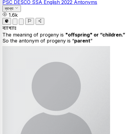
PSC
DESCO SSA
English
2022
Antonyms
ব্যাখ্যা
1.6k
ব্যাখ্যাঃ
The meaning of progeny is
"offspring" or “children.”
So the antonym of progeny is “
parent
”