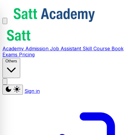
Academy
Admission
Job Assistant
Skill
Course
Book
Exams
Pricing
Others
Sign in