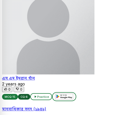
এস এম ইমরান খাঁন
2 years ago
0
0
MCQ:
15
CQ:
6
Practice
মানবাধিকার সনদ (১৯৪৮)