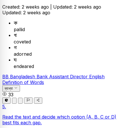
Created: 2 weeks ago |
Updated: 2 weeks ago
Updated: 2 weeks ago
ক
pallid
খ
coveted
গ
adorned
ঘ
endeared
BB
Bangladesh Bank Assistant Director
English
Definition of Words
ব্যাখ্যা
33
5.
Read the text and decide which option (A, B, C or D)
best fits each gap.