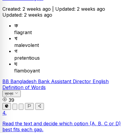
Created: 2 weeks ago |
Updated: 2 weeks ago
Updated: 2 weeks ago
ক
flagrant
খ
malevolent
গ
pretentious
ঘ
flamboyant
BB
Bangladesh Bank Assistant Director
English
Definition of Words
ব্যাখ্যা
39
4.
Read the text and decide which option (A, B, C or D)
best fits each gap.