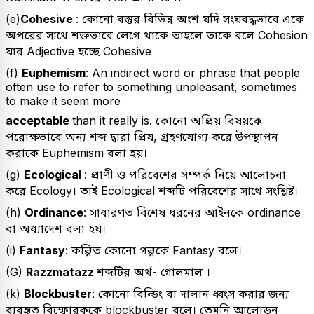
(e)
Cohesive
: কোনো বস্তুর বিভিন্ন অংশ যদি সংঘবদ্ধভাবে একে
অপরের সাথে শক্তভাবে লেগে থাকে তাহলে তাকে বলে Cohesion
যার Adjective হচ্ছে Cohesive
(f)
Euphemism
: An indirect word or phrase that people
often use to refer to something unpleasant, sometimes
to make it seem more
acceptable
than it really is. কোনো অপ্রিয় বিষয়কে
পরোক্ষভাবে অন্য শব্দ দ্বারা প্রিয়, গ্রহণযোগ্য করে উপস্থাপন
করাকে Euphemism বলা হয়।
(g)
Ecological
: প্রাণী ও পরিবেশের সম্পর্ক নিয়ে আলোচনা
করে Ecology। তাই Ecological শব্দটি পরিবেশের সাথে সংশ্লিষ্ট।
(h)
Ordinance
: সাধারণত বিশেষ ধরনের আইনকে ordinance
বা অধ্যাদেশ বলা হয়।
(i)
Fantasy
: কল্পিত কোনো গল্পকে Fantasy বলে।
(G)
Razzmatazz
শব্দটির অর্থ- গোলমাল ।
(k)
Blockbuster
: কোনো বিল্ডিং বা দালান ধ্বংস করার জন্য
ব্যবহৃত বিস্ফোরককে blockbuster বলে। তেমনি আলোড়ন