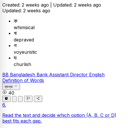
Created: 2 weeks ago |
Updated: 2 weeks ago
Updated: 2 weeks ago
ক
whimsical
খ
depraved
গ
voyeuristic
ঘ
churlish
BB
Bangladesh Bank Assistant Director
English
Definition of Words
ব্যাখ্যা
40
6.
Read the text and decide which option (A, B, C or D)
best fits each gap.