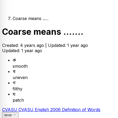
Coarse means ..…
Coarse means .......
Created: 4 years ago |
Updated: 1 year ago
Updated: 1 year ago
ক
smooth
খ
uneven
গ
filthy
ঘ
patch
CVASU
CVASU
English
2006
Definition of Words
ব্যাখ্যা