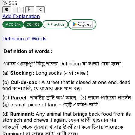
565
Add Explanation
MCQ:
3.1k
CQ:
405
Practice
Definition of Words
Definition of words :
এখানে গুরুত্বপূর্ণ কিছু শব্দের Definition বা সংজ্ঞা দেয়া হলো।
(a)
Stocking
: Long socks (লম্বা মোজা)
(b)
Cul-de-sac
: A street that is closed at one end; dead
end কানাগলি, যে রাস্তার এক পাশ বন্ধ।
(C)
Parcel
: শব্দটির দু'টি অর্থ আছে : (১) ডাকে পাঠানো পার্সেল
(২) a small piece of land - ছোট্ট একখণ্ড জমি।
(d)
Ruminant
: Any animal that brings back food from its
stomach and chews it again. যেসব প্রাণী খাওয়ার পর
পাকস্থলী থেকে পুনরায় খাবার উদগীরণ করে চিবায় তাদেরকে
Ruminant বা জাবর কাটা প্রাণী বলে।