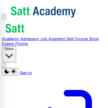
Academy
Admission
Job Assistant
Skill
Course
Book
Exams
Pricing
Others
Sign in