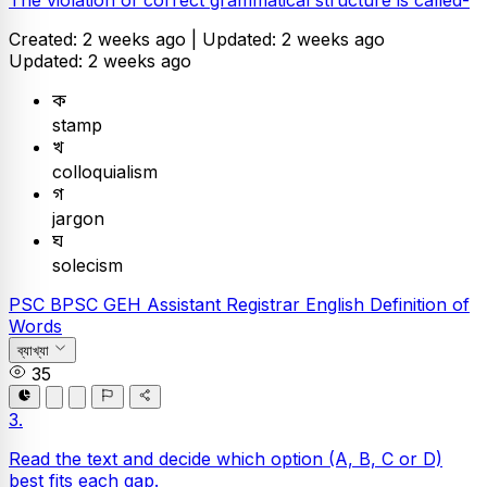
The violation of correct grammatical structure is called-
Created: 2 weeks ago |
Updated: 2 weeks ago
Updated: 2 weeks ago
ক
stamp
খ
colloquialism
গ
jargon
ঘ
solecism
PSC
BPSC GEH Assistant Registrar
English
Definition of
Words
ব্যাখ্যা
35
3.
Read the text and decide which option (A, B, C or D)
best fits each gap.