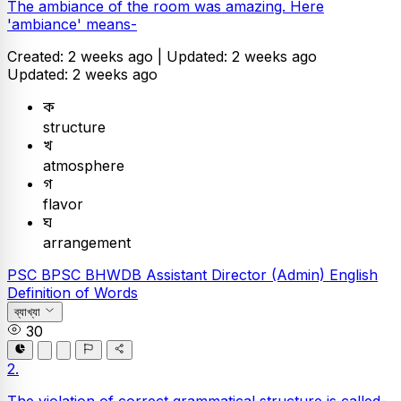
The ambiance of the room was amazing. Here
'ambiance' means-
Created: 2 weeks ago |
Updated: 2 weeks ago
Updated: 2 weeks ago
ক
structure
খ
atmosphere
গ
flavor
ঘ
arrangement
PSC
BPSC BHWDB Assistant Director (Admin)
English
Definition of Words
ব্যাখ্যা
30
2.