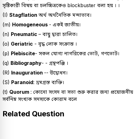
সৃষ্টিকারী বিষয় বা চলচ্চিত্রকেও blockbuster বলা হয় । ।
(I)
Stagflation
অর্থ অর্থনৈতিক মন্দাভাব।
(m)
Homogeneous
- একই জাতীয়।
(n)
Pneumatic
– বায়ু দ্বারা চালিত।
(o)
Geriatric
- বৃদ্ধ লোক সংক্রান্ত ।
(p)
Plebiscite
- সকল যোগ্য নাগরিকের ভোট, গণভোট।
(q)
Bibliography
- - গ্রন্থপঞ্জি ।
(R)
Inauguration
-- উদ্বোধন।
(S)
Paranoid
: ভ্রমগ্রস্ত ব্যক্তি।
(t)
Quorum
: কোনো সংসদ বা সভা শুরু করার জন্য প্রয়োজনীয়
সর্বনিম্ন সংখ্যক সদস্যকে কোরাম বলে
Related Question