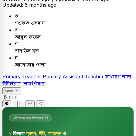
Updated: 6 months ago
ক
শওকত ওসমান
খ
আবুল ফজল
গ
সানাউল হক
ঘ
আনোয়ার পাশা
Primary Teacher
Primary Assistant Teacher
সাধারণ জ্ঞান
উইলিয়াম শেক্সপিয়ার
ব্যাখ্যা
506
শিক্ষকদের জন্য বিশেষভাবে তৈরি
১ ক্লিকে
প্রশ্ন, শীট, সাজেশন
ও