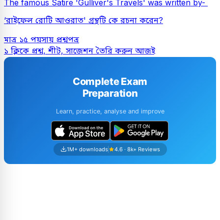
The famous Satire 'Gulliver's Travels' was written by-
‘রাইফেল রোটি আওরাত' গ্রন্থটি কে রচনা করেন?
মাত্র ১৫ পয়সায় প্রশ্নপত্র
১ ক্লিকে প্রশ্ন, শীট, সাজেশন তৈরি করুন আজই
Complete Exam
Preparation
Learn, practice, analyse and improve
1M+ downloads
4.6 · 8k+ Reviews