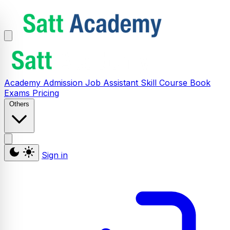
Academy
Admission
Job Assistant
Skill
Course
Book
Exams
Pricing
Others
Sign in