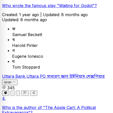
Who wrote the famous play "Waiting for Godot"?
Created: 1 year ago |
Updated: 8 months ago
Updated: 8 months ago
ক
Samuel Beckett
খ
Harold Pinter
গ
Eugene Ionesco
ঘ
Tom Stoppard
Uttara Bank
Uttara PO
সাধারণ জ্ঞান
উইলিয়াম শেক্সপিয়ার
ব্যাখ্যা
345
4.
Who is the author of "The Apple Cart: A Political
Extravaganza"?