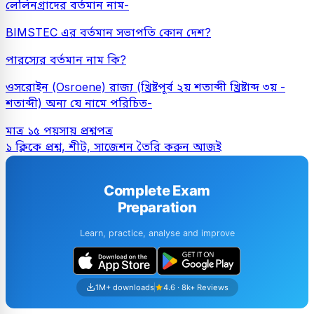
লেলিনগ্রাদের বর্তমান নাম-
BIMSTEC এর বর্তমান সভাপতি কোন দেশ?
পারস্যের বর্তমান নাম কি?
ওসরোইন (Osroene) রাজ্য (খ্রিষ্টপূর্ব ২য় শতাব্দী খ্রিষ্টাব্দ ৩য় -
শতাব্দী) অন্য যে নামে পরিচিত-
মাত্র ১৫ পয়সায় প্রশ্নপত্র
১ ক্লিকে প্রশ্ন, শীট, সাজেশন তৈরি করুন আজই
Complete Exam
Preparation
Learn, practice, analyse and improve
1M+ downloads
4.6 · 8k+ Reviews