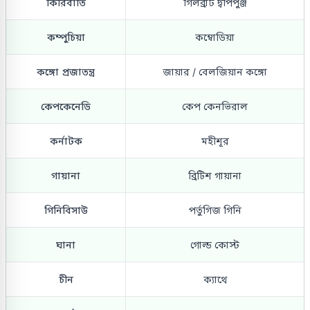
কিরিবাতি
গিলব্রাট দ্বীপপুঞ্জ
কম্পুচিয়া
কম্বোডিয়া
কঙ্গো প্রজাতন্ত্র
জায়ার / বেলজিয়ান কঙ্গো
কেপকেনেডি
কেপ কেনভিরাল
কর্নাটক
মহীশূর
গায়ানা
ব্রিটিশ গায়ানা
গিনিবিসাউ
পর্তুগিজ গিনি
ঘানা
গোল্ড কোস্ট
চীন
ক্যাথে