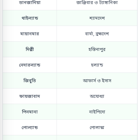
তানজানিয়া
জাঞ্জিবার ও ট্যাঙ্গানিকা
থাইল্যান্ড
শ্যামদেশ
মায়ানমার
বার্মা, ব্রহ্মদেশ
দিল্লী
হস্তিনাপুর
নেদারল্যান্ড
হল্যান্ড
জিবুতি
আফার্স ও ইসাস
ফায়জাবাদ
অযোধ্যা
পিনমানা
নাইপিদো
পোল্যান্ড
পোলাস্কা