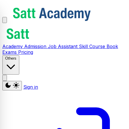
Academy
Admission
Job Assistant
Skill
Course
Book
Exams
Pricing
Others
Sign in