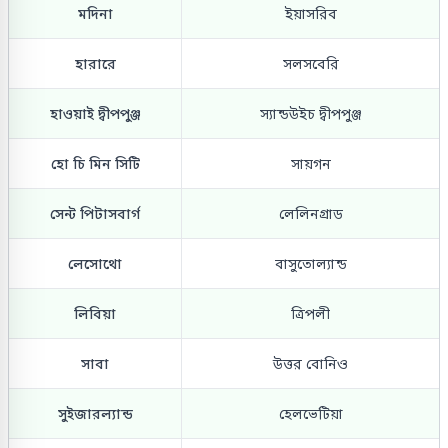
মদিনা
ইয়াসরিব
হারারে
সলসবেরি
হাওয়াই দ্বীপপুঞ্জ
স্যান্ডউইচ দ্বীপপুঞ্জ
হো চি মিন সিটি
সায়গন
সেন্ট পিটাসবার্গ
লেলিনগ্রাড
লেসোথো
বাসুতোল্যান্ড
লিবিয়া
ত্রিপলী
সাবা
উত্তর বোনিও
সুইজারল্যান্ড
হেলভেটিয়া