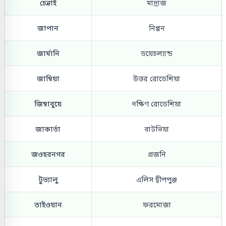
চেন্নাই
মাদ্রাজ
জাপান
নিপ্পন
জার্মানি
ডয়েচল্যান্ড
জাম্বিয়া
উত্তর রোডেশিয়া
জিম্বাবুয়ে
দক্ষিণ রোডেশিয়া
জাকার্তা
বাটভিয়া
জওহরনগর
গ্রজনি
টুভ্যালু
এলিস দ্বীপপুঞ্জ
তাইওয়ান
ফরমোজা