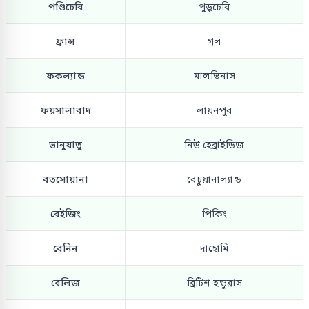
পণ্ডিচেরি
পুড়ুচেরি
ফ্রান্স
গল
ফকল্যান্ড
মালভিনাস
ফয়সালাবাদ
লায়নপুর
ভানুয়াতু
নিউ হেব্রাইডিজ
বতসোয়ানা
বেচুয়ানাল্যান্ড
বেইজিং
পিকিং
বেনিন
দাহোমি
বেলিজ
ব্রিটিশ হন্ডুরাস