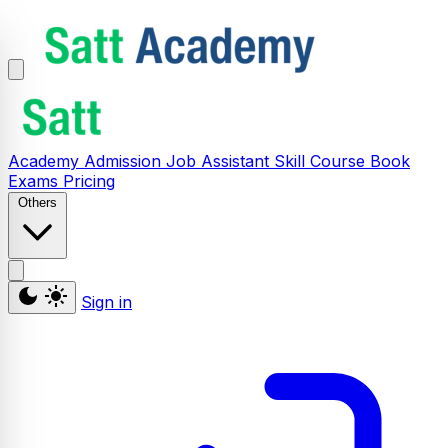
Academy
Admission
Job Assistant
Skill
Course
Book
Exams
Pricing
Others
Sign in