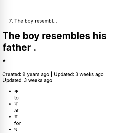
The boy resembl…
The boy resembles his
father .
Created: 8 years ago |
Updated: 3 weeks ago
Updated: 3 weeks ago
ক
to
খ
at
গ
for
ঘ