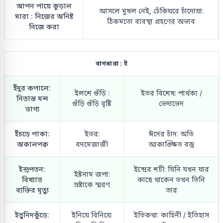
আপন পায়ে কুড়াল
আসলে মুষল নেই, ঢেঁকিঘরে চাঁদোয়া:
মারা : নিজের অনিষ্ট
ঠিকমতো ব্যবস্থা গ্রহণের অভাব
নিজে করা
বাগধারা : ই
ইঁদুর কপালে:
ইলশে গুঁড়ি :
ইতর বিশেষ: পার্থক্য /
নিতান্ত মন্দ
গুঁড়ি গুঁড়ি বৃষ্টি
ভেদাভেদ
ভাগ্য
ইঁচড়ে পাকা:
ইতর:
ঈদের চাঁদ: অতি
অকালপক্ব
বদমেজাজী
আকাঙ্ক্ষিত বস্তু
ইন্দ্রপতন:
ইন্দ্রের শচী: যিনি যখন যার
ইষ্টনাম জপা:
বিখ্যাত
কাছে থাকেন তখন তিনি
স্রষ্টাকে স্মরণ
ব্যক্তির মৃত্যু
তার
ইতুনিদকুঁড়ে:
ইনিয়ে বিনিয়ে:
ইতিকথা: কাহিনী / ইতিহাস