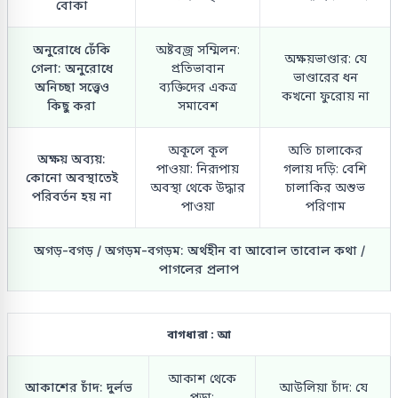
বোকা
অনুরোধে ঢেঁকি
অষ্টবজ্র সম্মিলন:
অক্ষয়ভাণ্ডার: যে
গেলা: অনুরোধে
প্রতিভাবান
ভাণ্ডারের ধন
অনিচ্ছা সত্ত্বেও
ব্যক্তিদের একত্র
কখনো ফুরোয় না
কিছু করা
সমাবেশ
অকূলে কূল
অতি চালাকের
অক্ষয় অব্যয়:
পাওয়া: নিরূপায়
গলায় দড়ি: বেশি
কোনো অবস্থাতেই
অবস্থা থেকে উদ্ধার
চালাকির অশুভ
পরিবর্তন হয় না
পাওয়া
পরিণাম
অগড়-বগড় / অগড়ম-বগড়ম: অর্থহীন বা আবোল তাবোল কথা /
পাগলের প্রলাপ
বাগধারা : আ
আকাশ থেকে
আকাশের চাঁদ: দুর্লভ
আউলিয়া চাঁদ: যে
পড়া: