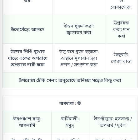
করা
ও
বোকাসোকা
উপুরহস্ত
উস্তন খুস্তন করা:
উদোগেঁড়ে: আলসে
করা: দান
জ্বালাতন করা
করা
উদোর পিণ্ডি বুধোর
উলু বনে মুক্তা ছড়ানো:
উজুবাট:
ঘাড়ে: একের অপরাধে
অস্থানে মুল্যবান দ্রব্য
সোজা রাস্তা
অপরকে দায়ী করা
প্রদান / সম্প্রদান করা
উপরোধে ঢেঁকি গেলা: অনুরোধে অনিচ্ছা সত্ত্বেও কিছু করা
বাগধারা : ঊ
ঊনপঞ্চাশ বায়ু:
ঊর্মিমালী:
ঊনপাঁজুরে: হতভাগ্য /
পাগলামি
সমুদ্র
অপদার্থ / দুর্বল