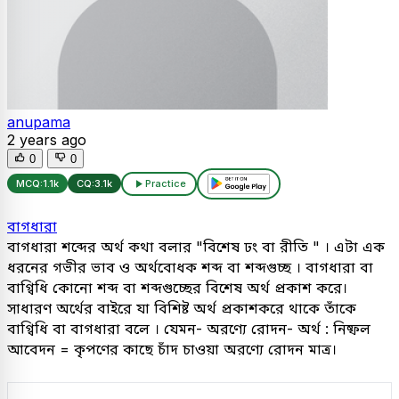
anupama
2 years ago
0
0
MCQ:
1.1k
CQ:
3.1k
Practice
বাগধারা
বাগধারা শব্দের অর্থ কথা বলার "বিশেষ ঢং বা রীতি " । এটা এক
ধরনের গভীর ভাব ও অর্থবোধক শব্দ বা শব্দগুচ্ছ । বাগধারা বা
বাগ্বিধি কোনো শব্দ বা শব্দগুচ্ছের বিশেষ অর্থ প্রকাশ করে।
সাধারণ অর্থের বাইরে যা বিশিষ্ট অর্থ প্রকাশকরে থাকে তাঁকে
বাগ্বিধি বা বাগধারা বলে । যেমন- অরণ্যে রোদন- অর্থ : নিষ্ফল
আবেদন = কৃপণের কাছে চাঁদ চাওয়া অরণ্যে রোদন মাত্র।