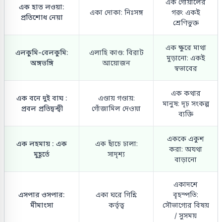
এক গোয়ালের
এক হাত লওয়া:
একা দোকা: নিঃসঙ্গ
গরু: একই
প্রতিশোধ নেয়া
শ্রেণিভুক্ত
এক ক্ষুরে মাথা
এলকুমি-বেলকুমি:
এলাহি কাণ্ড: বিরাট
মুড়ানো: একই
অঙ্গভঙ্গি
আয়োজন
স্বভাবের
এক কথার
এক বনে দুই বাঘ :
এণ্ডায় গণ্ডায়:
মানুষ: দৃঢ় সংকল্প
প্রবল প্রতিদ্বন্দ্বী
গোঁজামিল দেওয়া
ব্যক্তি
এককে একুশ
এক লহমায় : এক
এক ছাঁচে ঢালা:
করা: অযথা
মুহূর্তে
সাদৃশ্য
বাড়ানো
একাদশে
এসপার ওসপার:
একা ঘরে গিন্নি:
বৃহস্পতি:
মীমাংসা
কর্তৃত্ব
সৌভাগ্যের বিষয়
/ সুসময়