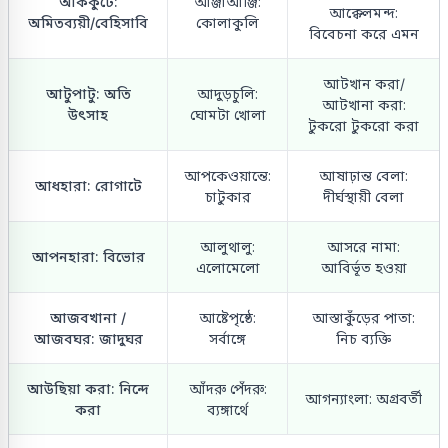
আককুটে:
আঞ্জাআঞ্জি:
আক্কেলমন্দ:
অমিতব্যয়ী/বেহিসাবি
কোলাকুলি
বিবেচনা করে এমন
আটখান করা/
আটুপাটু: অতি
আদুড়চুলি:
আটখানা করা:
উৎসাহ
ঘোমটা খোলা
টুকরো টুকরো করা
আপকেওয়ান্তে:
আষাঢ়ান্ত বেলা:
আধহারা: রোগাটে
চাটুকার
দীর্ঘস্থায়ী বেলা
আলুথালু:
আসরে নামা:
আপনহারা: বিভোর
এলোমেলো
আবির্ভূত হওয়া
আজবখানা /
আষ্টেপৃষ্ঠে:
আস্তাকুঁড়ের পাতা:
আজবঘর: জাদুঘর
সর্বাঙ্গে
নিচ ব্যক্তি
আউছিয়া করা: নিন্দে
আঁদরু পেঁদরু:
আগন্যাংলা: অগ্রবর্তী
করা
ব্যঙ্গার্থে