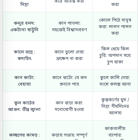
করে আরম্ভ করা
নিদ্রা
করা
কোলে পিঠে মানুষ
কলুর বলদ:
কান পাতলা:
করা: লালন পালন
একটানা খাটুনি
সহজেই বিশ্বাসপ্রবণ
করা
কিল খেয়ে কিল
কালে ভদ্রে :
কানে তুলো দেয়া:
চুরি: অপমান সয়ে
কদাচিৎ
ভ্রুক্ষেপ না করা
চুপ থাকা
কান কাটা:
কানে খাটো: যে কম
কুলে কালি দেয়া:
বেহায়া
শুনতে পায়
বংশে কলঙ্ক আনা
কুম্ভকর্ণের ঘুম /
কুল কাঠের
কান খাড়া করা:
নিদ্রা: দীর্ঘদিনের
আগুন: তীব্র জ্বালা
মনোযোগী হওয়া
আলস্য
কাকতালীয়
কচ্ছপের কামড় :
কড়ায় গণ্ডায়: সম্পূর্ণ
ব্যাপার: