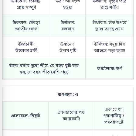
ঊনকোটি চৌষট্টি:
ঊরা: আবির্ভূত
ঊর্ধ্বদেহ: মৃত্যুর পরে
প্রায় সম্পূর্ণ
হওয়া
প্রাপ্ত শরীর
ঊরুস্তম্ভ: ফোঁড়া
ঊর্জস্বল:
ঊর্ধ্ববাহ: হাত উপরে
জাতীয় রোগ
বলবান
তুলে আছে এমন
ঊর্ধ্বচারী:
ঊর্ধ্বনেত্র:
ঊর্মিভঙ্গ: সমুদ্রাদির
উচ্চাকাঙ্ক্ষী
উদাস দৃষ্টি
আছড়ে পড়া তরঙ্গ
ঊনো বর্ষায় দুনো শীত: যে বছর বৃষ্টি কম
ঊর্ধ্বলোক: স্বর্গ
হয়, সে বছর শীত বেশি পড়ে
বাগধারা : এ
এক চোখা:
এক ডাকের পথ:
এলেবেলে: নিকৃষ্ট
পক্ষপাতিত্ব /
কাছাকাছি
পক্ষপাতদুষ্ট