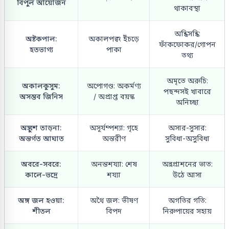
বিপুল আয়োজন
থাকাবস্থা
অন্ধিসন্ধি:
অষ্টকপাল:
অকালপক্ব: ইঁচড়ে
ফাঁকফোকর/গোপন
হতভাগ্য
পাকা
তথ্য
অমৃতে অরুচি:
অকালকুসুম:
অপোগণ্ড: অকর্মণ্য
পছন্দসই খাবারে
অসম্ভব জিনিস
/ অপ্রাপ্ত বয়স্ক
অনিচ্ছা
অঙ্কুশ তাড়না:
অসূর্যম্পশ্যা: গৃহে
অসার-সুসার:
অন্তর্গত আঘাত
অন্তরীণ
সুবিধা-অসুবিধা
অবরে-সবরে:
অনন্তশয্যা: শেষ
অন্নপ্রাশনের ভাত:
কালে-ভদ্রে
শয্যা
উঠে আসা
অঙ্গ জল হওয়া:
অথৈ জল: ভীষণ
অগতির গতি:
শীতল
বিপদ
নিরুপায়ের সহায়