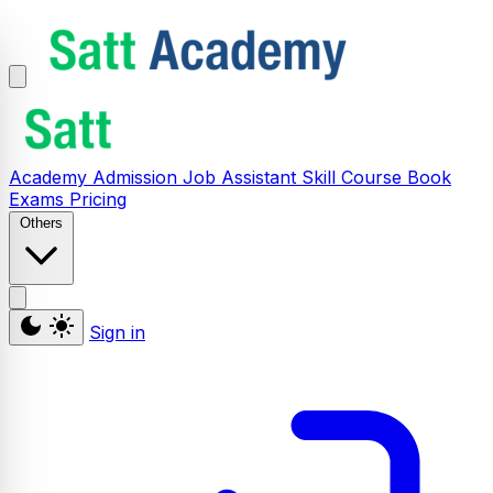
Academy
Admission
Job Assistant
Skill
Course
Book
Exams
Pricing
Others
Sign in