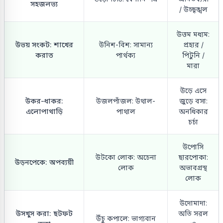
সহজলভ্য
/ উচ্ছৃঙ্খল
উত্তম মধ্যম:
উভয় সংকট: শাখের
উনিশ-বিশ: সামান্য
প্রহার /
করাত
পার্থক্য
পিটুনি /
মারা
উড়ে এসে
উকর-ধাকর:
উজলপাঁজল: উথাল-
জুড়ে বসা:
এলোপাথাড়ি
পাথাল
অনধিকার
চর্চা
উপোসি
উটকো লোক: অচেনা
ছারপোকা:
উড়নপেকে: অপব্যয়ী
লোক
অভাবগ্রস্থ
লোক
উদোমাদা:
উসখুস করা: ছটফট
অতি সরল
উঁচু কপালে: ভাগ্যবান