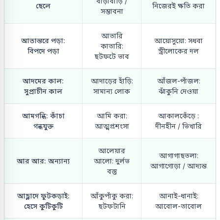
বাড়াবাড়ি /
ছেলে
নিজেরই ক্ষতি করা
সম্ভাবনা
আতারি
আতান্তরে পড়া:
আয়োসুয়ো: সধবা
কাতারি:
বিপদে পড়া
স্ত্রীলোকের দল
ছটফটে ভাব
আদমের কাল:
আদাড়ের হাঁড়ি:
আঁজল-পাঁজল:
সুপ্রাচীন কাল
সামান্য লোক
ঝাঁকুনি দেওয়া
আমগন্ধি: কাঁচা
আমি করা:
আকালকেঁড়ে :
গন্ধযুক্ত
আত্মপ্রশংসা
দীনহীন / ভিখারি
আলেয়ার
আগাগাছতলা:
আর আর: অন্যান্য
আলো: দুর্লভ
আগাগোড়া / আদ্যন্ত
বস্তু
আহ্লাদে ফুটকড়াই:
আঁকুপাঁকু করা:
আনাই-ধানাই:
হেসে কুটিকুটি
ছটফটানি
আবোল-তাবোল