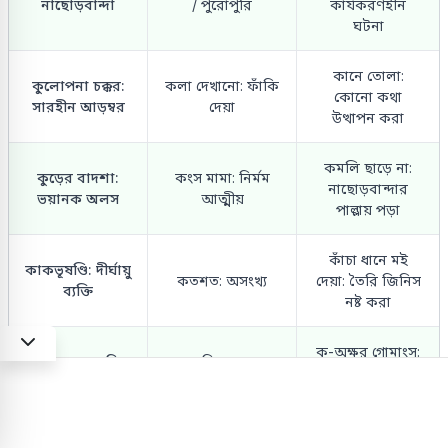
নাছোড়বান্দা
/ পুরোপুরি
কার্যকরণহীন
ঘটনা
কানে তোলা:
কুলোপনা চক্কর:
কলা দেখানো: ফাঁকি
কোনো কথা
সারহীন আড়ম্বর
দেয়া
উত্থাপন করা
কমলি ছাড়ে না:
কুড়ের বাদশা:
কংস মামা: নির্মম
নাছোড়বান্দার
ভয়ানক অলস
আত্মীয়
পাল্লায় পড়া
কাঁচা ধানে মই
কাকভূষণ্ডি: দীর্ঘায়ু
কতশত: অসংখ্য
দেয়া: তৈরি জিনিস
ব্যক্তি
নষ্ট করা
ক-অক্ষর গোমাংস:
কথার ফুলঝুরি:
কানি খাওয়া:
অশিক্ষিত ব্যক্তি/বর্ণ
বাকপটুতা
পক্ষপাতিত্ব
পরিচয়হীন
কাঁটা দিয়ে কাঁটা