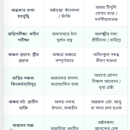
অন্তর টিপুনি:
অন্ধকার দেখা:
অষ্টরম্ভা: কাঁচকলা
গোপন ব্যথা /
হতবুদ্ধি
/ ফাঁকি
মর্মপীড়াদায়ক
অগ্নিপরীক্ষা: কঠিন
অমাবস্যার চাঁদ:
অলক্ষ্মীর দশা:
পরীক্ষা
দুর্লভ বস্তু
শ্রীহীনতা / দারিদ্র্য
অঞ্চল প্রভাব: স্ত্রীর
অক্ষরে অক্ষরে:
অহিনকুল সম্বন্ধ:
প্রভাব
সম্পূর্ণভাবে
ভীষণ শত্রুতা
অরণ্যে রোদন:
অস্থির পঞ্চক:
অকালের বাদলা:
নিষ্ফল আবেদন /
কিংকর্তব্যবিমূঢ়
অপ্রত্যাশিত বাধা
বৃথা চেষ্টা
অক্ষয় বট: প্রাচীন
অলছ-তলছ:
অন্নজল ওঠা: আয়ু
ব্যক্তি
উদ্দাম, বাধাহীন
বা সময় শেষ হওয়া
অষ্টমঙ্গলা:
অশ্বমেধ যজ্ঞ:
অকড়িয়া: ধনহীন
আনন্দের রেশ