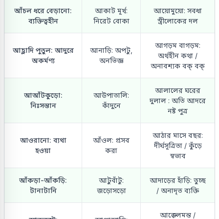
আঁচল ধরে বেড়ানো:
আকাট মূর্খ:
আয়োমুয়ো: সবধা
ব্যক্তিত্বহীন
নিরেট বোকা
স্ত্রীলোকের দল
আগড়ম বাগড়ম:
আহ্লাদি পুতুল: আদুরে
আনাড়ি: অপটু,
অর্থহীন কথা /
অকর্মণ্য
অনভিজ্ঞ
অনাবশ্যক বক্ বক্
আলালের ঘরের
আআঁটকুড়ো:
আউপাতালি:
দুলাল : অতি আদরে
নিঃসন্তান
কাঁদুনে
নষ্ট পুত্র
আঠার মাসে বছর:
আওরানো: ব্যথা
আঁওল: প্রসব
দীর্ঘসূত্রিতা / কুঁড়ে
হওয়া
করা
স্বভাব
আঁকড়া-আঁকড়ি:
আটুবাঁটু:
আদাড়ের হাঁড়ি: তুচ্ছ
টানাটানি
জড়োসড়ো
/ অনাদৃত ব্যক্তি
আক্কেলমন্ত /