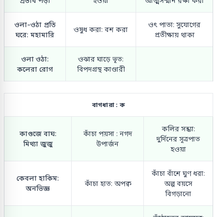
প্রভাব পড়া
হওয়া
আত্মসম্মান রক্ষা করা
ওলা-ওঠা প্রতি
ওৎ পাতা: সুযোগের
ওষুধ করা: বশ করা
ঘরে: মহামারি
প্রতীক্ষায় থাকা
ওলা ওঠা:
ওঝার ঘাড়ে ভূত:
কলেরা রোগ
বিপদগ্রস্থ কাণ্ডারী
বাগধারা : ক
কলির সন্ধ্যা:
কাগুজে বাঘ:
কাঁচা পয়সা : নগদ
দুর্দিনের সূত্রপাত
মিথ্যা জুজু
উপার্জন
হওয়া
কাঁচা বাঁশে ঘুণ ধরা:
কেবলা হাকিম:
কাঁচা হাত: অপক্ব
অল্প বয়সে
অনভিজ্ঞ
বিগড়ানো