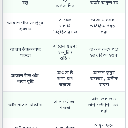
বস্তু
অল্পেই আকুল হয়
অপ্রত্যাশিত
আক্কেল
আকাশে তোলা:
আকাশ পাতাল: প্রচুর
সেলামি:
অতিরিক্ত প্রশংসা
ব্যবধান
নির্বুদ্ধিতার দণ্ড
করা
আক্কেল গুড়ুম :
আদায় কাঁচকলায়:
আকাশ ভেঙ্গে পড়া:
হতবুদ্ধি /
শত্রুতা
হঠাৎ বিপদ হওয়া
স্তম্ভিত
আগুনে ঘি
আকাশ কুসুম:
আক্কেল দাঁত ওঠা:
ঢালা: রাগ
অবাস্তব / অলীক
পাকা বুদ্ধি
বাড়ানো
ভাবনা
আদা জল খেয়ে
সাপে নেউলে :
আদিখ্যেতা: ন্যাকামি
লাগা : প্রাণপণ চেষ্টা
শত্রুতা
করা
আঙুল ফুলে
আট কপালে :
আধা খেঁচড়া: