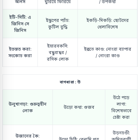
অলস
ঘুরিয়ে ফিরিয়ে
/ উপকথা
ইটি-সিটি: এ
ইস্কুপের প্যাঁচ:
ইকড়ি-মিকড়ি: ছোটদের
জিনিস সে
কুটিল বুদ্ধি
খেলাবিশেষ
জিনিস
ইয়ারবকসি:
ইতস্তত করা:
ইল্লতে কাণ্ড: নোংরা ব্যাপার
বন্ধুবান্ধব /
সংকোচ করা
/ নোংরা কাণ্ড
রসিক লোক
বাগধারা : উ
উঠে পড়ে
উলুখাগড়া: গুরুত্বহীন
লাগা:
উড়ো কথা: গুজব
লোক
বিশেষভাবে
চেষ্টা করা
উড়নচণ্ডী:
উজানের কৈ:
উড়ো চিঠি: বেনামি পত্র
অমিতব্যয়ী