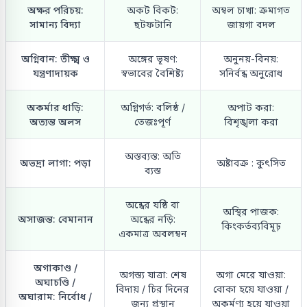
অক্ষর পরিচয়:
অকট বিকট:
অম্বল চাখা: ক্রমাগত
সামান্য বিদ্যা
ছটফটানি
জায়গা বদল
অগ্নিবান: তীক্ষ্ম ও
অঙ্গের ভূষণ:
অনুনয়-বিনয়:
যন্ত্রণাদায়ক
স্বভাবের বৈশিষ্ট্য
সনির্বন্ধ অনুরোধ
অকর্মার ধাড়ি:
অগ্নিগর্ভ: বলিষ্ঠ /
অপাট করা:
অত্যন্ত অলস
তেজঃপূর্ণ
বিশৃঙ্খলা করা
অস্তব্যস্ত: অতি
অভদ্রা লাগা: পড়া
অষ্টাবক্র : কুৎসিত
ব্যস্ত
অন্ধের যষ্ঠি বা
অস্থির পাজক:
অসাজন্ত: বেমানান
অন্ধের নড়ি:
কিংকর্তব্যবিমূঢ়
একমাত্র অবলম্বন
অগাকাণ্ড /
অগস্ত্য যাত্রা: শেষ
অগা মেরে যাওয়া:
অঘাচণ্ডি /
বিদায় / চির দিনের
বোকা হয়ে যাওয়া /
অঘারাম: নির্বোধ /
জন্য প্রস্থান
অকর্মণ্য হয়ে যাওয়া