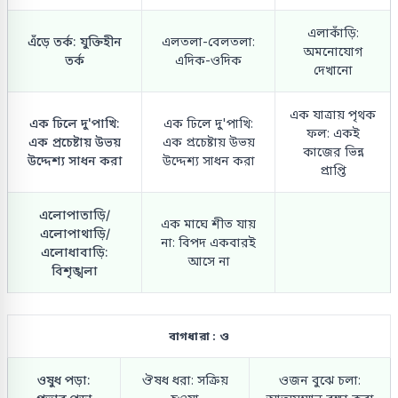
এলাকাঁড়ি:
এঁড়ে তর্ক: যুক্তিহীন
এলতলা-বেলতলা:
অমনোযোগ
তর্ক
এদিক-ওদিক
দেখানো
এক যাত্রায় পৃথক
এক ঢিলে দু'পাখি:
এক ঢিলে দু'পাখি:
ফল: একই
এক প্রচেষ্টায় উভয়
এক প্রচেষ্টায় উভয়
কাজের ভিন্ন
উদ্দেশ্য সাধন করা
উদ্দেশ্য সাধন করা
প্রাপ্তি
এলোপাতাড়ি/
এক মাঘে শীত যায়
এলোপাথাড়ি/
না: বিপদ একবারই
এলোধাবাড়ি:
আসে না
বিশৃঙ্খলা
বাগধারা : ও
ওষুধ পড়া:
ঔষধ ধরা: সক্রিয়
ওজন বুঝে চলা: