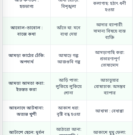
কলাগাছ: হঠাৎ ধনী
হতভাগ্য
বিশৃঙ্খলা
হওয়া
আদার ব্যাপারী:
আবোল-তাবোল :
আঁতে ঘা: মনে
সামান্য বিষয়ে ব্যস্ত
বাজে কথা
ব্যথা দেয়া
ব্যক্তি
আমড়াগাছি করা:
আমড়া কাঠের ঢেঁকি:
আষাঢ়ে গল্প:
প্রতারণাপূর্ণ
অপদার্থ
আজগুবি গল্প
তোষামোদ
আড়ি পাতা:
আচাতুয়ার
আমতা আমতা করা:
লুকিয়ে লুকিয়ে
বোম্বাচাক: অসম্ভব
ইতস্তত করা
শোনা
ব্যাপার
আহলাদে আটখানা:
আকাশ ধরা:
আখাম্বা : বেখাপ্পা
অত্যন্ত খুশী
বৃষ্টি বন্ধ হওয়া
আঠারো আনা:
আটাশে ছেলে: দুর্বল
আকাশে থুথু ফেলা: