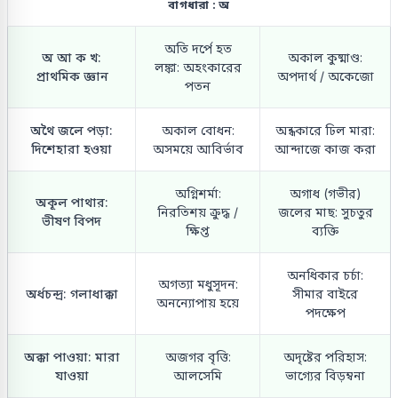
বাগধারা : অ
অতি দর্পে হত
অ আ ক খ:
অকাল কুষ্মাণ্ড:
লঙ্কা: অহংকারের
প্রাথমিক জ্ঞান
অপদার্থ / অকেজো
পতন
অথৈ জলে পড়া:
অকাল বোধন:
অন্ধকারে ঢিল মারা:
দিশেহারা হওয়া
অসময়ে আবির্ভাব
আন্দাজে কাজ করা
অগ্নিশর্মা:
অগাধ (গভীর)
অকূল পাথার:
নিরতিশয় ক্রুদ্ধ /
জলের মাছ: সুচতুর
ভীষণ বিপদ
ক্ষিপ্ত
ব্যক্তি
অনধিকার চর্চা:
অগত্যা মধুসূদন:
অর্ধচন্দ্র: গলাধাক্কা
সীমার বাইরে
অনন্যোপায় হয়ে
পদক্ষেপ
অক্কা পাওয়া: মারা
অজগর বৃত্তি:
অদৃষ্টের পরিহাস:
যাওয়া
আলসেমি
ভাগ্যের বিড়ম্বনা