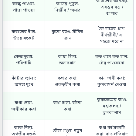
কাঁঠালের আমসত্ত্ব:
কল্কে পাওয়া:
কাঠের পুতুল:
অসম্ভব বস্তু /
পাত্তা পাওয়া
নির্জীব / অসার
ব্যাপার
কৈ মাছের প্রাণ:
করাতের দাঁত:
কুনো ব্যাঙ: সীমিত
দীর্ঘজীবী/ যা
উভয় সংকট
জ্ঞান
সহজে মরে না
কেতাদুরস্ত:
কাছা ঢিলা:
কত ধানে কত চাল:
পরিপাটি
অসাবধান
টের পাওয়ানো
কাঁটার জ্বালা:
কথার কথা:
কান ভারী করা:
অসহ্য দুঃখ
গুরুত্বহীন কথা
কুপরামর্শ দেওয়া
কুরুক্ষেত্রের কাণ্ড:
কথা দেয়া:
কথা চালা: রটনা
মহাকলহ /
অঙ্গীকার করা
করা
তুলকালাম
কাক নিদ্রা:
কথা কাটাকাটি
কেঁচে গণ্ডূষ: নতুন
অগভীর সতর্ক
করা: বাদ-প্রতিবাদ