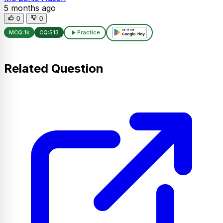
5 months ago
0
0
MCQ:
1k
CQ:
513
Practice
Related Question