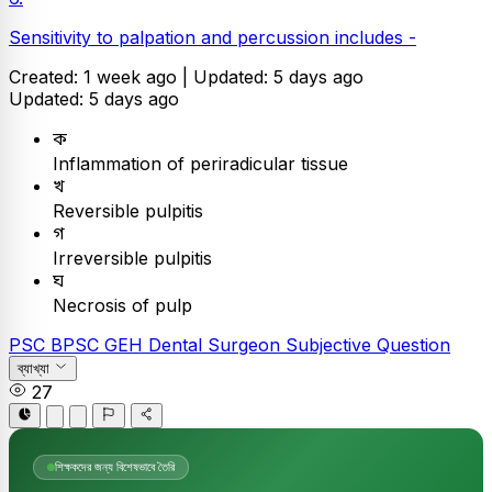
Sensitivity to palpation and percussion includes -
Created: 1 week ago |
Updated: 5 days ago
Updated: 5 days ago
ক
Inflammation of periradicular tissue
খ
Reversible pulpitis
গ
Irreversible pulpitis
ঘ
Necrosis of pulp
PSC
BPSC GEH Dental Surgeon
Subjective Question
ব্যাখ্যা
27
শিক্ষকদের জন্য বিশেষভাবে তৈরি