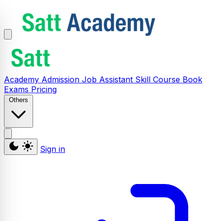
Academy
Admission
Job Assistant
Skill
Course
Book
Exams
Pricing
Others
Sign in