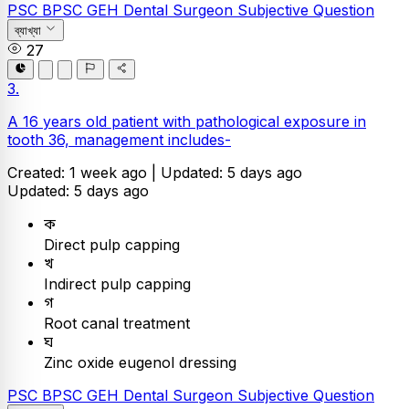
PSC
BPSC GEH Dental Surgeon
Subjective Question
ব্যাখ্যা
27
3.
A 16 years old patient with pathological exposure in
tooth 36, management includes-
Created: 1 week ago |
Updated: 5 days ago
Updated: 5 days ago
ক
Direct pulp capping
খ
Indirect pulp capping
গ
Root canal treatment
ঘ
Zinc oxide eugenol dressing
PSC
BPSC GEH Dental Surgeon
Subjective Question