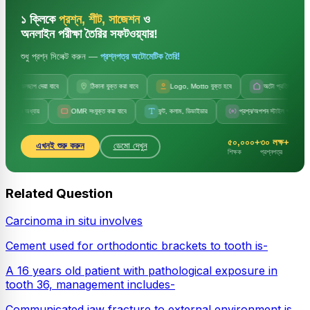
১ ক্লিকে
প্রশ্ন, শীট, সাজেশন
ও
অনলাইন পরীক্ষা তৈরির সফটওয়্যার!
শুধু প্রশ্ন সিলেক্ট করুন —
প্রশ্নপত্র অটোমেটিক তৈরি!
জলছাপ দেয়া যাবে
ঠিকানা যুক্ত করা যাবে
Logo, Motto যুক্ত হবে
অটো প্রতিষ্ঠানের নাম
 ও অধ্যায়
OMR সংযুক্ত করা যাবে
ফন্ট, কলাম, ডিভাইডার
প্রশ্ন/অপশন স্টাইল পরিবর্তন
৫০,০০০+
৩০ লক্ষ+
এখনই শুরু করুন
ডেমো দেখুন
শিক্ষক
প্রশ্নপত্র
Related Question
Carcinoma in situ involves
Cement used for orthodontic brackets to tooth is-
A 16 years old patient with pathological exposure in
tooth 36, management includes-
Communicated jaw fracture to external environment is