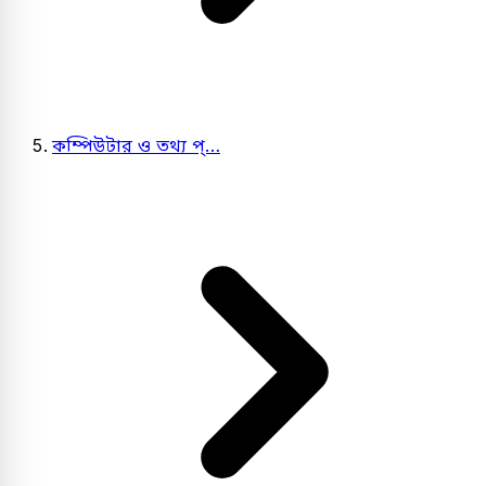
কম্পিউটার ও তথ্য প্…