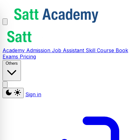
Academy
Admission
Job Assistant
Skill
Course
Book
Exams
Pricing
Others
Sign in