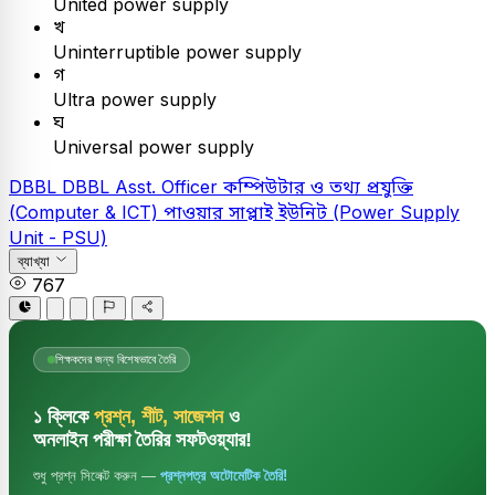
United power supply
খ
Uninterruptible power supply
গ
Ultra power supply
ঘ
Universal power supply
DBBL
DBBL Asst. Officer
কম্পিউটার ও তথ্য প্রযুক্তি
(Computer & ICT)
পাওয়ার সাপ্লাই ইউনিট (Power Supply
Unit - PSU)
ব্যাখ্যা
767
শিক্ষকদের জন্য বিশেষভাবে তৈরি
১ ক্লিকে
প্রশ্ন, শীট, সাজেশন
ও
অনলাইন পরীক্ষা তৈরির সফটওয়্যার!
শুধু প্রশ্ন সিলেক্ট করুন —
প্রশ্নপত্র অটোমেটিক তৈরি!