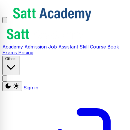
Academy
Admission
Job Assistant
Skill
Course
Book
Exams
Pricing
Others
Sign in