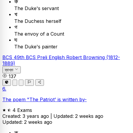
ক
The Duke's servant
খ
The Duchess herself
গ
The envoy of a Count
ঘ
The Duke's painter
BCS
49th BCS Preli
English
Robert Browning (1812-
1889)
ব্যাখ্যা
137
6.
The poem "The Patriot' is written by-
4 Exams
Created: 3 years ago |
Updated: 2 weeks ago
Updated: 2 weeks ago
ক