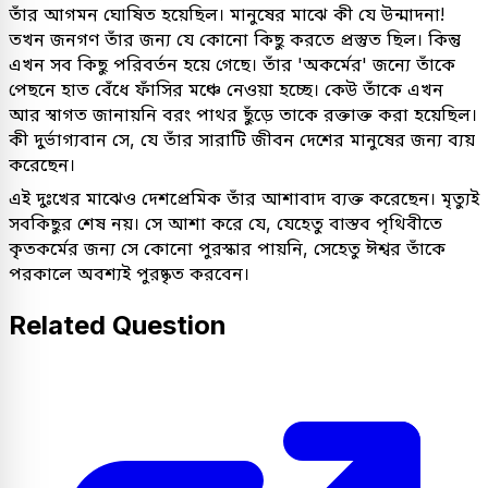
তাঁর আগমন ঘোষিত হয়েছিল। মানুষের মাঝে কী যে উন্মাদনা!
তখন জনগণ তাঁর জন্য যে কোনো কিছু করতে প্রস্তুত ছিল। কিন্তু
এখন সব কিছু পরিবর্তন হয়ে গেছে। তাঁর 'অকর্মের' জন্যে তাঁকে
পেছনে হাত বেঁধে ফাঁসির মঞ্চে নেওয়া হচ্ছে। কেউ তাঁকে এখন
আর স্বাগত জানায়নি বরং পাথর ছুঁড়ে তাকে রক্তাক্ত করা হয়েছিল।
কী দুর্ভাগ্যবান সে, যে তাঁর সারাটি জীবন দেশের মানুষের জন্য ব্যয়
করেছেন।
এই দুঃখের মাঝেও দেশপ্রেমিক তাঁর আশাবাদ ব্যক্ত করেছেন। মৃত্যুই
সবকিছুর শেষ নয়। সে আশা করে যে, যেহেতু বাস্তব পৃথিবীতে
কৃতকর্মের জন্য সে কোনো পুরস্কার পায়নি, সেহেতু ঈশ্বর তাঁকে
পরকালে অবশ্যই পুরষ্কৃত করবেন।
Related Question