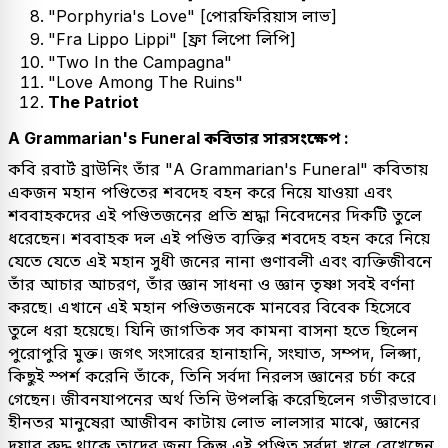
"Porphyria's Love" [পোরফিরিয়াস লাভ]
"Fra Lippo Lippi" [ফ্রা লিপো লিপি]
"Two In the Campagna"
"Love Among The Ruins"
The Patriot
A Grammarian's Funeral কবিতার সারসংক্ষেপ :
কবি রবার্ট ব্রাউনিং তাঁর "A Grammarian's Funeral" কবিতায়
একজন মহান পণ্ডিতের শবদেহ বহন করে নিয়ে যাওয়া এবং
শববাহকদের এই পণ্ডিতজনের প্রতি শ্রদ্ধা নিবেদনের দিকটি তুলে
ধরেছেন। শববাহক দল এই পণ্ডিত ব্যক্তির শবদেহ বহন করে নিয়ে
যেতে যেতে এই মহান সুধী জনের নানা গুণাবলী এবং ব্যক্তিজীবনে
তাঁর আচার আচরণ, তাঁর জ্ঞান সাধনা ও জ্ঞান তৃষ্ণা সবই বর্ণনা
করছে। এখানে এই মহান পণ্ডিতজনকে মানবের বিবেক হিসেবে
তুলে ধরা হয়েছে। যিনি জাগতিক সব কামনা বাসনা হতে ছিলেন
পুরোপুরি মুক্ত। জগৎ সংসারের হানাহানি, সংঘাত, সম্পদ, লিপ্সা,
কিছুই স্পর্শ করেনি তাঁকে, তিনি সর্বদা নিরলস জ্ঞানের চর্চা করে
গেছেন। জীবনযাপনের অর্থ তিনি উপলব্ধি করেছিলেন গভীরভাবে।
হীনতর মানুষেরা আজীবন কাটায় লোভ লালসার মাঝে, জ্ঞানের
দুয়ার রুদ্ধ থাকে তাদের জন্য কিন্তু এই পণ্ডিত সর্বদা খুলে রেখেছেন