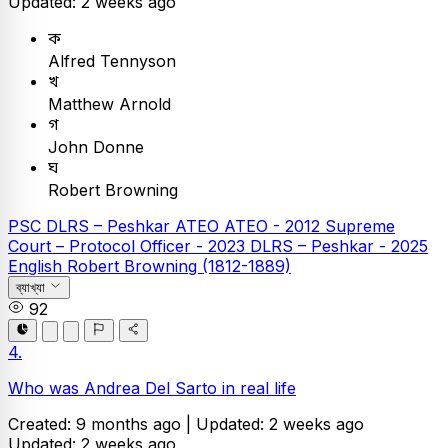
Updated: 2 weeks ago
ক
Alfred Tennyson
খ
Matthew Arnold
গ
John Donne
ঘ
Robert Browning
PSC
DLRS – Peshkar
ATEO
ATEO - 2012
Supreme
Court – Protocol Officer - 2023
DLRS – Peshkar - 2025
English
Robert Browning (1812-1889)
ব্যাখ্যা
92
4.
Who was Andrea Del Sarto in real life
Created: 9 months ago |
Updated: 2 weeks ago
Updated: 2 weeks ago