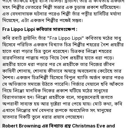
পানে তাকিয়ে মধুর হাসি বিলিও। ব্রাউনিং তাঁর এ কবিতায় একজন
মহৎ শিল্পীর ভেতরের শিল্পী সত্তার এক চূড়ান্ত প্রকাশ ঘটিয়েছেন।
এত বেদনাদায়ক ঘটনার পরেও শিল্পী তাঁর পত্নীর হাসিটির মর্যাদা
দিয়েছেন, এটা একজন শিল্পীর পক্ষেই সম্ভব।
Fra Lippo Lippi কবিতার সারসংক্ষেপ :
কবি রবার্ট ব্রাউনিং তাঁর "Fra Lippo Lippi" কবিতায় মঠের সাধু
হিসেবে পরিচিত একজন বিখ্যাত চিত্র শিল্পীর শহরের নৈশ প্রহরীর
হাতে ধরা পড়ার চিত্র তুলে ধরেছেন। চিত্রকর লিপ্পো শহরের
বারবণিতার পাল্লায় পড়ে গিয়ে নৈশ প্রহরীর হাতে ধরা পড়ে।
প্রহরীর হাতে ধরা পড়ার পর সে প্রহরীকে তার নিজের জীবন
কাহিনী শোনায়, শোনায় কীভাবে অযত্নে অবহেলায় কেটেছে তার
শৈশব। একজন চিত্রশিল্পী হিসেবে বিপুল খ্যাতি অর্জন করার পরও
সে অভিজাত সমাজে উঠতে পারেনি। গির্জার দেয়ালে ছবি আঁকতে
গিয়ে লিপ্পো মানবিক দিকের প্রকাশ ঘটিয়ে মঠের সাধুদের
বিরাগভাজন হন। লিপ্পো প্রহরীকে বলে, সাধুজনেরাই জগতে
অপরাধী সাব্যস্ত হয় আর দৃষ্টেরা পার পেয়ে যায়। মোট কথা, কবি
এখানে লিপ্পোর মর্ম বেদনার রূপকে অবহেলিত সৎ মানুষের
যাতনার দিকটি তুলে ধরার প্রয়াস পেয়েছেন।
Robert Browning এর বিখ্যাত গ্রন্থ Christmas Eve and