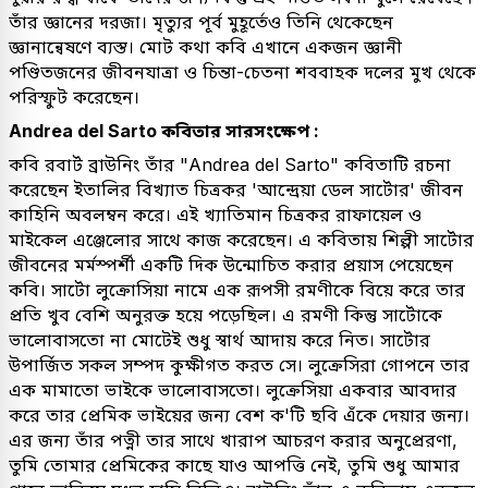
তাঁর জ্ঞানের দরজা। মৃত্যুর পূর্ব মুহূর্তেও তিনি থেকেছেন
জ্ঞানান্বেষণে ব্যস্ত। মোট কথা কবি এখানে একজন জ্ঞানী
পণ্ডিতজনের জীবনযাত্রা ও চিন্তা-চেতনা শববাহক দলের মুখ থেকে
পরিস্ফুট করেছেন।
Andrea del Sarto কবিতার সারসংক্ষেপ :
কবি রবার্ট ব্রাউনিং তাঁর "Andrea del Sarto" কবিতাটি রচনা
করেছেন ইতালির বিখ্যাত চিত্রকর 'আন্দ্রেয়া ডেল সার্টোর' জীবন
কাহিনি অবলম্বন করে। এই খ্যাতিমান চিত্রকর রাফায়েল ও
মাইকেল এঞ্জেলোর সাথে কাজ করেছেন। এ কবিতায় শিল্পী সার্টোর
জীবনের মর্মস্পর্শী একটি দিক উন্মোচিত করার প্রয়াস পেয়েছেন
কবি। সার্টো লুক্রোসিয়া নামে এক রূপসী রমণীকে বিয়ে করে তার
প্রতি খুব বেশি অনুরক্ত হয়ে পড়েছিল। এ রমণী কিন্তু সার্টোকে
ভালোবাসতো না মোটেই শুধু স্বার্থ আদায় করে নিত। সার্টোর
উপার্জিত সকল সম্পদ কুক্ষীগত করত সে। লুক্রেসিরা গোপনে তার
এক মামাতো ভাইকে ভালোবাসতো। লুক্রেসিয়া একবার আবদার
করে তার প্রেমিক ভাইয়ের জন্য বেশ ক'টি ছবি এঁকে দেয়ার জন্য।
এর জন্য তাঁর পত্নী তার সাথে খারাপ আচরণ করার অনুপ্রেরণা,
তুমি তোমার প্রেমিকের কাছে যাও আপত্তি নেই, তুমি শুধু আমার