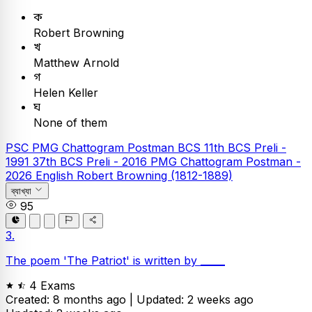
ক
Robert Browning
খ
Matthew Arnold
গ
Helen Keller
ঘ
None of them
PSC
PMG Chattogram Postman
BCS
11th BCS Preli -
1991
37th BCS Preli - 2016
PMG Chattogram Postman -
2026
English
Robert Browning (1812-1889)
ব্যাখ্যা
95
3.
The poem 'The Patriot' is written by _____
4 Exams
Created: 8 months ago |
Updated: 2 weeks ago