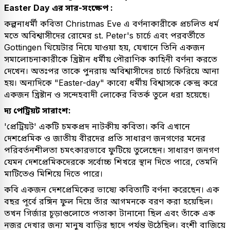
Easter Day এর সার-সংক্ষেপ :
কল্পনাধর্মী কবিতা Christmas Eve এ বর্ণনাকারীকে প্রচলিত ধর্ম
মতে অবিশ্বাসীদের রোমের st. Peter's চার্চে এবং পরবর্তীতে
Gottingen থিয়েটার নিয়ে যাওয়া হয়, যেখানে তিনি একজন
সমালোচনাকারীকে খ্রিষ্টান ধর্মীয় পৌরাণিক কাহিনী বর্ণনা করতে
দেখেন। অতঃপর তাকে পুনরায় অবিশ্বাসীদের চার্চে ফিরিয়ে আনা
হয়। অন্যদিকে "Easter-day" কাব্যে ধর্মীয় বিশ্বাসকে কেন্দ্র করে
একজন খ্রিষ্টান ও সন্দেহবাদী লোকের বিতর্ক তুলে ধরা হয়েছে।
দ্য পেট্রিয়ট সারাংশ:
'প্রেট্রিয়ট' একটি চমকপ্রদ নাটকীয় কবিতা। কবি এখানে
দেশপ্রেমিক ও জাতীয় বীরদের প্রতি সাধারণ জনগণের মনের
পরিবর্তনশীলতা চমৎকারভাবে ফুটিয়ে তুলেছেন। সাধারণ জনগণ
যেমন দেশপ্রেমিকদেরকে সর্বোচ্চ শিখরে স্থান দিতে পারে, তেমনি
মাটিতেও মিশিয়ে দিতে পারে।
কবি একজন দেশপ্রেমিকের ভাষ্যে কবিতাটি বর্ণনা করেছেন। এক
বছর পূর্বে রঙ্গিন ফুল দিয়ে তাঁর আগমনকে বরণ করা হয়েছিল।
তখন গির্জার চূড়াগুলোতে পতাকা টানানো ছিল এবং তাঁকে এক
নজর দেখার জন্য মানুষ বাড়ির ছাদে পর্যন্ত উঠেছিল। বংশী বাজিয়ে