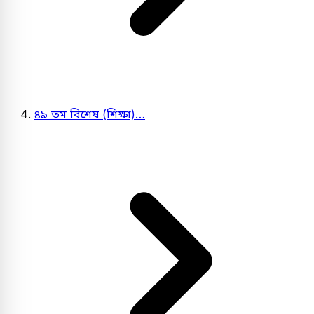
৪৯ তম বিশেষ (শিক্ষা)…