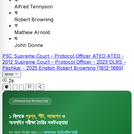
Alfred Tennyson
খ
Robert Browning
গ
Mathew Arnold
ঘ
John Donne
PSC
Supreme Court – Protocol Officer
ATEO
ATEO -
2012
Supreme Court – Protocol Officer - 2023
DLRS –
Peshkar - 2025
English
Robert Browning (1812-1889)
ব্যাখ্যা
2k
শিক্ষকদের জন্য বিশেষভাবে তৈরি
১ ক্লিকে
প্রশ্ন, শীট, সাজেশন
ও
অনলাইন পরীক্ষা তৈরির সফটওয়্যার!
শুধু প্রশ্ন সিলেক্ট করুন —
প্রশ্নপত্র অটোমেটিক তৈরি!