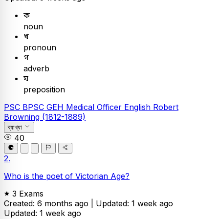
ক
noun
খ
pronoun
গ
adverb
ঘ
preposition
PSC
BPSC GEH Medical Officer
English
Robert
Browning (1812-1889)
ব্যাখ্যা
40
2.
Who is the poet of Victorian Age?
3 Exams
Created: 6 months ago |
Updated: 1 week ago
Updated: 1 week ago