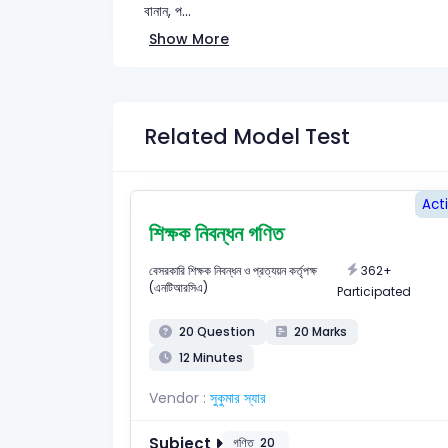
বানান, প...
Show More
Related Model Test
Act
শিক্ষক নিবন্ধন গণিত
362+
বেসরকারি শিক্ষক নিবন্ধন ও প্রত্যয়ন কর্তৃপক্ষ
(এনটিআরসিএ)
Participated
20 Question
20 Marks
12 Minutes
Vendor :
সুকুমার স্যার
Subject
গণিত
20