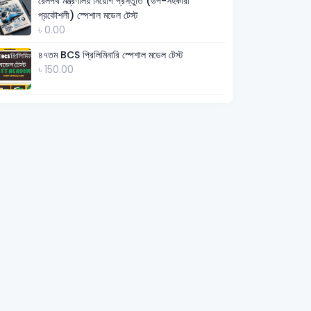
রেলপথ মন্ত্রণালয় নিয়োগ প্রস্তুতি (উপ-সহকারী
প্রকৌশলী) স্পেশাল মডেল টেস্ট
৳ 0.00
৪৭তম BCS প্রিলিমিনারি স্পেশাল মডেল টেস্ট
৳ 150.00