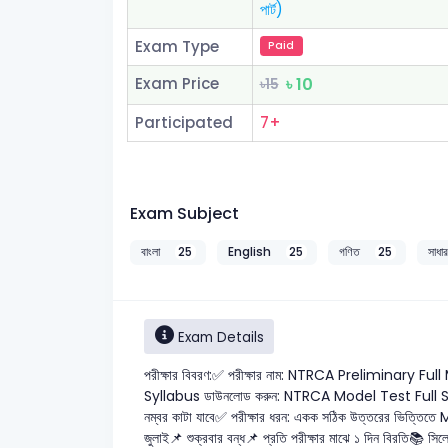
পার্ট)
Exam Type
Paid
Exam Price
৳ 10
৳15
Participated
7+
Exam Subject
বাংলা
25
English
25
গণিত
25
সাধা
Exam Details
পরীক্ষার বিবরণ:✅ পরীক্ষার নাম: NTRCA Preliminar
Syllabus ডাউনলোড করুন: NTRCA Model Test Full Syllabu
নম্বর কাটা যাবে✅ পরীক্ষার ধরন: একক সঠিক উত্তরের ভিত্তিতে MCQ
জুলাই📌 শুক্রবার বন্ধ📌 প্রতি পরীক্ষার মাঝে ১ দিন বিরতি📚 সিলে