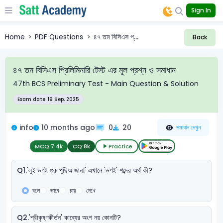
Sign In
Home
PDF Questions
৪৭ তম বিসিএস প্...
Back
৪৭ তম বিসিএস প্রিলিমিনারি টেস্ট এর মূল প্রশ্ন ও সমাধান
47th BCS Preliminary Test - Main Question & Solution
Exam date: 19 Sep, 2025
info
10 months ago
0
20
সমাধান দেখুন
MCQ:
7.4k
CQ:
8k
Practice
Q1.
'লুই ভণই গুরু পুছিঅ জান।' এখানে 'ভণই' শব্দের অর্থ কী?
বলে
ভাবে
চায়
দেখে
Q2.
'শ্রীকৃষ্ণকীর্তন' কাব্যের অংশ নয় কোনটি?