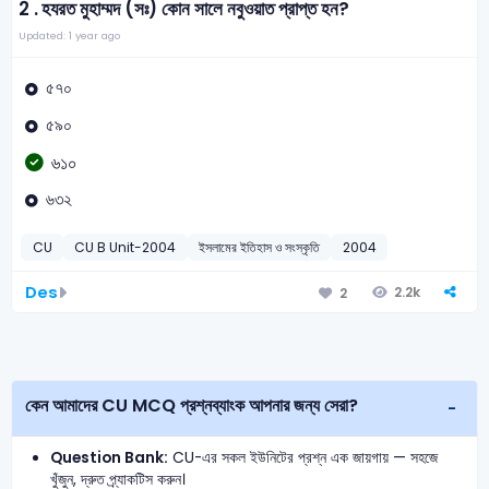
2 .
হযরত মুহাম্মদ (সঃ) কোন সালে নবুওয়াত প্রাপ্ত হন?
Updated: 1 year ago
৫৭০
৫৯০
৬১০
৬৩২
CU
CU B Unit-2004
ইসলামের ইতিহাস ও সংস্কৃতি
2004
Des
2.2k
2
কেন আমাদের CU MCQ প্রশ্নব্যাংক আপনার জন্য সেরা?
Question Bank:
CU-এর সকল ইউনিটের প্রশ্ন এক জায়গায় — সহজে
খুঁজুন, দ্রুত প্র্যাকটিস করুন।