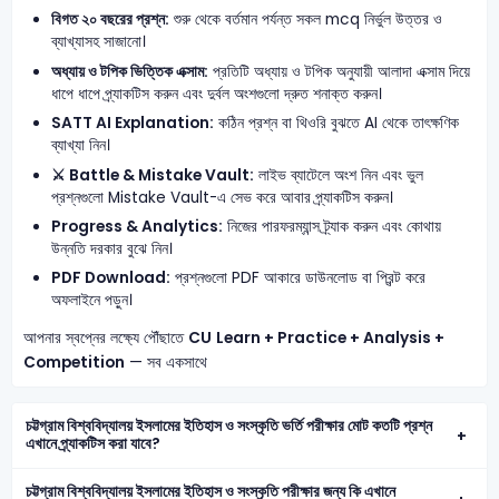
বিগত ২০ বছরের প্রশ্ন:
শুরু থেকে বর্তমান পর্যন্ত সকল mcq নির্ভুল উত্তর ও
ব্যাখ্যাসহ সাজানো।
অধ্যায় ও টপিক ভিত্তিক এক্সাম:
প্রতিটি অধ্যায় ও টপিক অনুযায়ী আলাদা এক্সাম দিয়ে
ধাপে ধাপে প্র্যাকটিস করুন এবং দুর্বল অংশগুলো দ্রুত শনাক্ত করুন।
SATT AI Explanation:
কঠিন প্রশ্ন বা থিওরি বুঝতে AI থেকে তাৎক্ষণিক
ব্যাখ্যা নিন।
⚔️ Battle & Mistake Vault:
লাইভ ব্যাটেলে অংশ নিন এবং ভুল
প্রশ্নগুলো Mistake Vault-এ সেভ করে আবার প্র্যাকটিস করুন।
Progress & Analytics:
নিজের পারফরম্যান্স ট্র্যাক করুন এবং কোথায়
উন্নতি দরকার বুঝে নিন।
PDF Download:
প্রশ্নগুলো PDF আকারে ডাউনলোড বা প্রিন্ট করে
অফলাইনে পড়ুন।
আপনার স্বপ্নের লক্ষ্যে পৌঁছাতে
CU
Learn + Practice + Analysis +
Competition
— সব একসাথে
চট্টগ্রাম বিশ্ববিদ্যালয় ইসলামের ইতিহাস ও সংস্কৃতি ভর্তি পরীক্ষার মোট কতটি প্রশ্ন
এখানে প্র্যাকটিস করা যাবে?
চট্টগ্রাম বিশ্ববিদ্যালয় ইসলামের ইতিহাস ও সংস্কৃতি পরীক্ষার জন্য কি এখানে