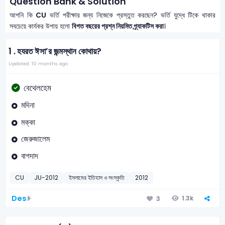
Question Bank & Solution
আপনি কি
CU
ভর্তি পরীক্ষার জন্য নিজেকে প্রস্তুত করছেন? ভর্তি যুদ্ধে টিকে থাকার
সবচেয়ে কার্যকর উপায় হলো
বিগত বছরের প্রশ্ন নিয়মিত প্র্যাকটিস করা
।
1 .
হযরত ঈসা’র জন্মস্থান কোথায়?
Updated: 10 months ago
বেথেলহেম
মদিনা
মক্কা
জেরুজালেম
বাগদাদ
CU
JU-2012
ইসলামের ইতিহাস ও সংস্কৃতি
2012
Des
1.3k
3