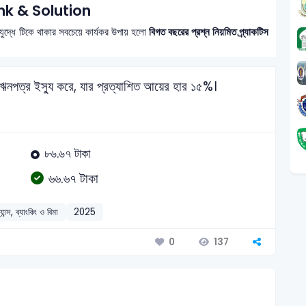
k & Solution
ি যুদ্ধে টিকে থাকার সবচেয়ে কার্যকর উপায় হলো
বিগত বছরের প্রশ্ন নিয়মিত প্র্যাকটিস
ঋনপত্র ইস্যু করে, যার প্রত্যাশিত আয়ের হার ১৫%।
৮৬.৬৭ টাকা
৬৬.৬৭ টাকা
্যান্স, ব্যাংকিং ও বিমা
2025
137
0