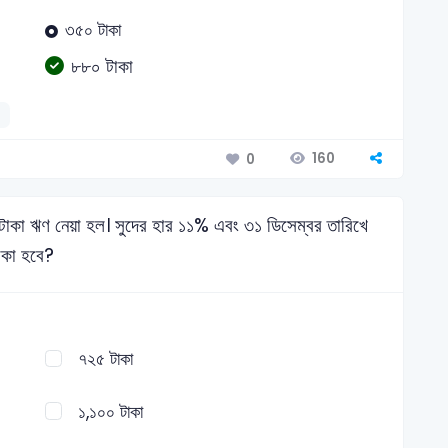
৩৫০ টাকা
৮৮০ টাকা
160
0
টাকা ঋণ নেয়া হল। সুদের হার ১১% এবং ৩১ ডিসেম্বর তারিখে
াকা হবে?
৭২৫ টাকা
১,১০০ টাকা