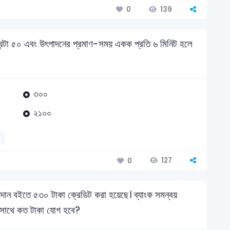
139
0
্মঘন্টা ৫০ এবং উৎপাদনের প্রমাণ-সময় একক প্রতি ৬ মিনিট হলে
৩০০
২১০০
127
0
 নগদান বইতে ৫৩০ টাকা ক্রেডিট করা হয়েছে। ব্যাংক সমন্বয়
র সাথে কত টাকা যোগ হবে?