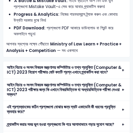
⚔️ Battle & Mistake Vault:
লাইভ ব্যাটেলে অংশ নিন এবং ভুল
প্রশ্নগুলো Mistake Vault-এ সেভ করে আবার প্র্যাকটিস করুন।
Progress & Analytics:
নিজের পারফরম্যান্স ট্র্যাক করুন এবং কোথায়
উন্নতি দরকার বুঝে নিন।
PDF Download:
প্রশ্নগুলো PDF আকারে ডাউনলোড বা প্রিন্ট করে
অফলাইনে পড়ুন।
আপনার স্বপ্নের লক্ষ্যে পৌঁছাতে
Ministry of Law
Learn + Practice +
Analysis + Competition
— সব একসাথে
আইন বিচার ও সংসদ বিষয়ক মন্ত্রণালয় কম্পিউটার ও তথ্য প্রযুক্তি (Computer &
ICT) 2023 নিয়োগ পরীক্ষার মোট কতটি প্রশ্ন এখানে প্র্যাকটিস করা যাবে?
আইন বিচার ও সংসদ বিষয়ক মন্ত্রণালয় কম্পিউটার ও তথ্য প্রযুক্তি (Computer &
ICT) 2023 পরীক্ষার জন্য কি এখানে বিষয়ভিত্তিক বা অধ্যায়ভিত্তিক পরীক্ষা দেওয়া
সম্ভব?
এই প্রশ্নব্যাংকের কঠিন প্রশ্নগুলো বোঝার জন্য স্যাট একাডেমি কী ধরনের প্রযুক্তি
ব্যবহার করে?
প্র্যাকটিস করার সময় ভুল হওয়া প্রশ্নগুলো কি পরে আলাদাভাবে পড়ার সুযোগ আছে?