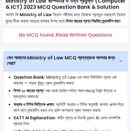
Ministry of Law কম্পিউটার ও তথ্য প্রযুক্তি (Computer
& ICT) 2023 MCQ Question Bank & Solution
আপনি কি
Ministry of Law
নিয়োগ পরীক্ষার জন্য নিজেকে প্রস্তুত করছেন? নিয়োগ
যুদ্ধে টিকে থাকার সবচেয়ে কার্যকর উপায় হলো
বিগত বছরের প্রশ্ন নিয়মিত প্র্যাকটিস করা
।
No MCQ found. Read Written Questions
কেন আমাদের Ministry of Law MCQ প্রশ্নব্যাংক আপনার জন্য
সেরা?
Question Bank:
Ministry of Law-এর সকল ইউনিটের প্রশ্ন এক
জায়গায় — সহজে খুঁজুন, দ্রুত প্র্যাকটিস করুন।
বিগত ২০ বছরের প্রশ্ন:
শুরু থেকে বর্তমান পর্যন্ত সকল mcq নির্ভুল উত্তর ও
ব্যাখ্যাসহ সাজানো।
অধ্যায় ও টপিক ভিত্তিক এক্সাম:
প্রতিটি অধ্যায় ও টপিক অনুযায়ী আলাদা এক্সাম দিয়ে
ধাপে ধাপে প্র্যাকটিস করুন এবং দুর্বল অংশগুলো দ্রুত শনাক্ত করুন।
SATT AI Explanation:
কঠিন প্রশ্ন বা থিওরি বুঝতে AI থেকে তাৎক্ষণিক
ব্যাখ্যা নিন।