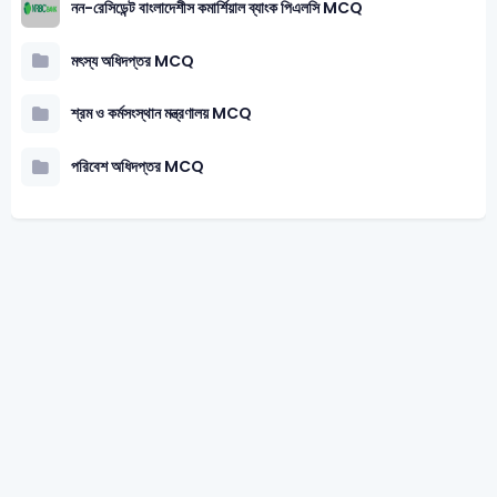
নন-রেসিডেন্ট বাংলাদেশীস কমার্শিয়াল ব্যাংক পিএলসি MCQ
মৎস্য অধিদপ্তর MCQ
শ্রম ও কর্মসংস্থান মন্ত্রণালয় MCQ
পরিবেশ অধিদপ্তর MCQ