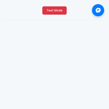
Test Mode
X
Continue with Google
Continue with Facebook
OR
Email, Mobile or Username: