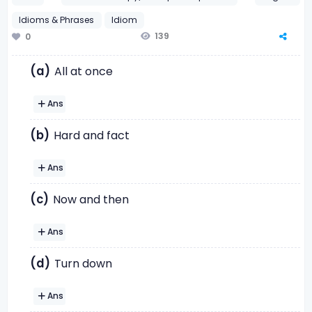
Idioms & Phrases
Idiom
139
0
(a)
All at once
Ans
(b)
Hard and fact
Ans
(c)
Now and then
Ans
(d)
Turn down
Ans