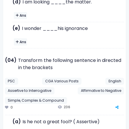
(d)
I am looking ____the matter.
Ans
(e)
I wonder ____his ignorance
Ans
(04)
Transform the following sentence in directed
in the brackets
PSC
CGA Various Posts
English
Assertive to Interrogative
Affirmative to Negative
Simple, Complex & Compound
236
0
(a)
Is he not a great fool? ( Assertive)