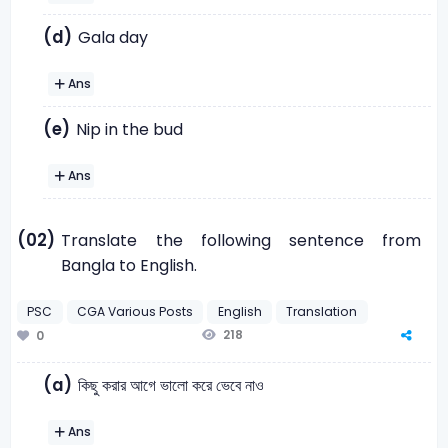
(d)
Gala day
Ans
(e)
Nip in the bud
Ans
(02)
Translate the following sentence from
Bangla to English.
PSC
CGA Various Posts
English
Translation
218
0
(a)
কিছু করার আগে ভালো করে ভেবে নাও
Ans