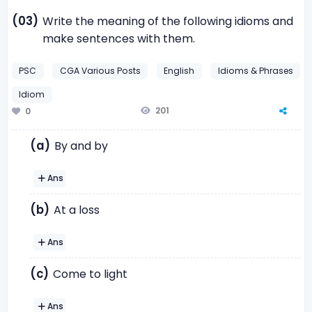
(03)
Write the meaning of the following idioms and
make sentences with them.
PSC
CGA Various Posts
English
Idioms & Phrases
Idiom
201
0
(a)
By and by
Ans
(b)
At a loss
Ans
(c)
Come to light
Ans