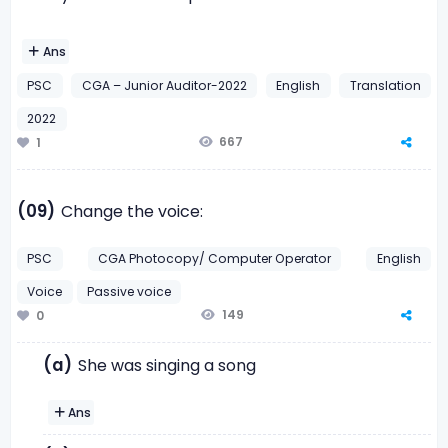
Ans
PSC
CGA – Junior Auditor-2022
English
Translation
2022
667
1
(09)
Change the voice:
PSC
CGA Photocopy/ Computer Operator
English
Voice
Passive voice
149
0
(a)
She was singing a song
Ans