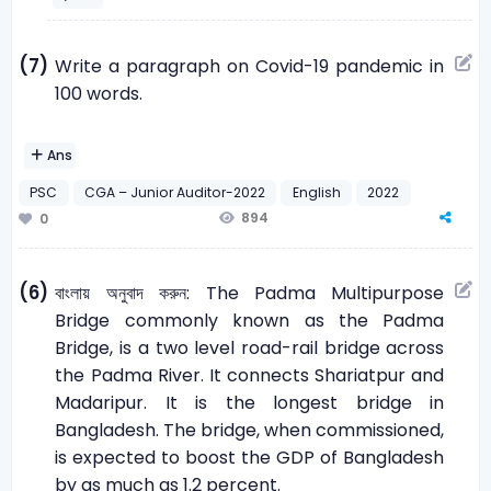
(7)
Write a paragraph on Covid-19 pandemic in
100 words.
Ans
PSC
CGA – Junior Auditor-2022
English
2022
894
0
(6)
বাংলায় অনুবাদ করুন: The Padma Multipurpose
Bridge commonly known as the Padma
Bridge, is a two level road-rail bridge across
the Padma River. It connects Shariatpur and
Madaripur. It is the longest bridge in
Bangladesh. The bridge, when commissioned,
is expected to boost the GDP of Bangladesh
by as much as 1.2 percent.