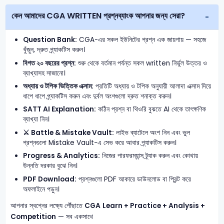
কেন আমাদের CGA WRITTEN প্রশ্নব্যাংক আপনার জন্য সেরা?
Question Bank:
CGA-এর সকল ইউনিটের প্রশ্ন এক জায়গায় — সহজে
খুঁজুন, দ্রুত প্র্যাকটিস করুন।
বিগত ২০ বছরের প্রশ্ন:
শুরু থেকে বর্তমান পর্যন্ত সকল written নির্ভুল উত্তর ও
ব্যাখ্যাসহ সাজানো।
অধ্যায় ও টপিক ভিত্তিক এক্সাম:
প্রতিটি অধ্যায় ও টপিক অনুযায়ী আলাদা এক্সাম দিয়ে
ধাপে ধাপে প্র্যাকটিস করুন এবং দুর্বল অংশগুলো দ্রুত শনাক্ত করুন।
SATT AI Explanation:
কঠিন প্রশ্ন বা থিওরি বুঝতে AI থেকে তাৎক্ষণিক
ব্যাখ্যা নিন।
⚔️ Battle & Mistake Vault:
লাইভ ব্যাটেলে অংশ নিন এবং ভুল
প্রশ্নগুলো Mistake Vault-এ সেভ করে আবার প্র্যাকটিস করুন।
Progress & Analytics:
নিজের পারফরম্যান্স ট্র্যাক করুন এবং কোথায়
উন্নতি দরকার বুঝে নিন।
PDF Download:
প্রশ্নগুলো PDF আকারে ডাউনলোড বা প্রিন্ট করে
অফলাইনে পড়ুন।
আপনার স্বপ্নের লক্ষ্যে পৌঁছাতে
CGA
Learn + Practice + Analysis +
Competition
— সব একসাথে