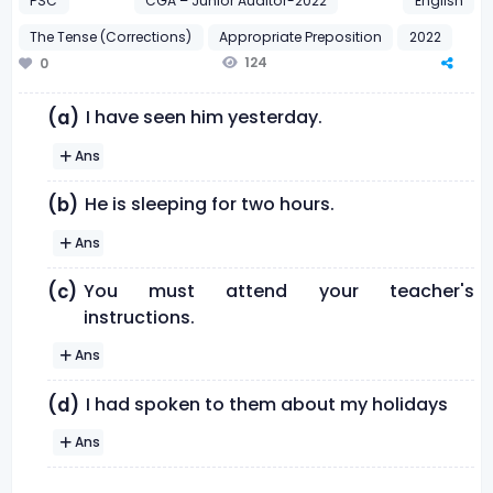
PSC
CGA – Junior Auditor-2022
English
The Tense (Corrections)
Appropriate Preposition
2022
124
0
I have seen him yesterday.
(a)
Ans
He is sleeping for two hours.
(b)
Ans
You must attend your teacher's
(c)
instructions.
Ans
I had spoken to them about my holidays
(d)
Ans