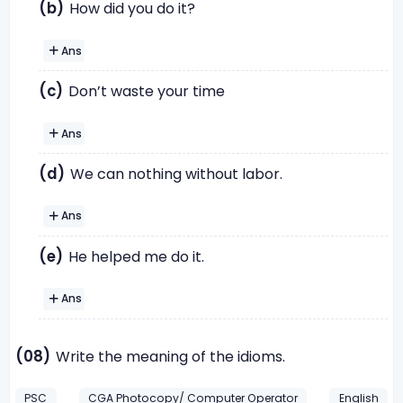
(b)
How did you do it?
Ans
(c)
Don’t waste your time
Ans
(d)
We can nothing without labor.
Ans
(e)
He helped me do it.
Ans
(08)
Write the meaning of the idioms.
PSC
CGA Photocopy/ Computer Operator
English