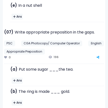
(e)
In a nut shell
Ans
(07)
Write appropriate preposition in the gaps.
PSC
CGA Photocopy/ Computer Operator
English
Appropriate Preposition
196
0
(a)
Put some sugar ___the tea.
Ans
(b)
The ring is made ___ gold.
Ans