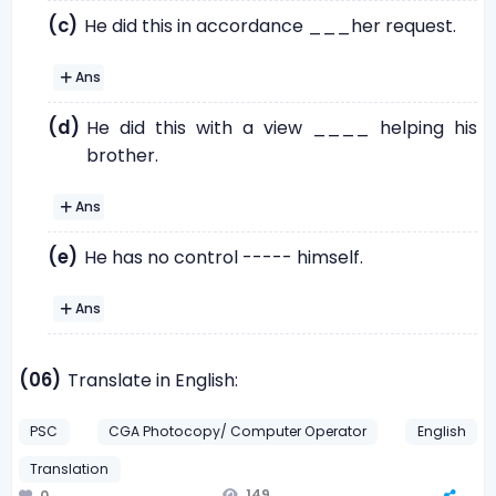
(c)
He did this in accordance ___her request.
Ans
(d)
He did this with a view ____ helping his
brother.
Ans
(e)
He has no control ----- himself.
Ans
(06)
Translate in English:
PSC
CGA Photocopy/ Computer Operator
English
Translation
149
0