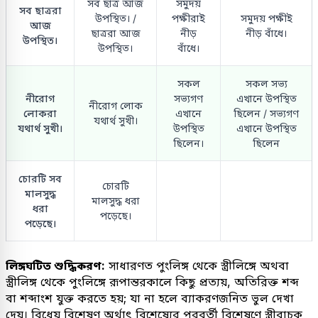
সব ছাত্র আজ
সমুদয়
সব ছাত্ররা
উপস্থিত। /
পক্ষীরাই
সমুদয় পক্ষীই
আজ
ছাত্ররা আজ
নীড়
নীড় বাঁধে।
উপস্থিত।
উপস্থিত।
বাঁধে।
সকল
সকল সভ্য
নীরোগ
সভ্যগণ
এখানে উপস্থিত
নীরোগ লোক
লোকরা
এখানে
ছিলেন / সভ্যগণ
যথার্থ সুখী।
যথার্থ সুখী।
উপস্থিত
এখানে উপস্থিত
ছিলেন।
ছিলেন
চোরটি সব
চোরটি
মালসুদ্ধ
মালসুদ্ধ ধরা
ধরা
পড়েছে।
পড়েছে।
লিঙ্গঘটিত শুদ্ধিকরণ:
সাধারণত পুংলিঙ্গ থেকে স্ত্রীলিঙ্গে অথবা
স্ত্রীলিঙ্গ থেকে পুংলিঙ্গে রূপান্তরকালে কিছু প্রত্যয়, অতিরিক্ত শব্দ
বা শব্দাংশ যুক্ত করতে হয়; যা না হলে ব্যাকরণজনিত ভুল দেখা
দেয়। বিধেয় বিশেষণ অর্থাৎ বিশেষ্যের পরবর্তী বিশেষণে স্ত্রীবাচক