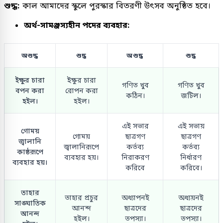
শুদ্ধ:
কাল আমাদের স্কুলে পুরস্কার বিতরণী উৎসব অনুষ্ঠিত হবে।
অর্থ-সামঞ্জস্যহীন পদের ব্যবহার:
অশুদ্ধ
শুদ্ধ
অশুদ্ধ
শুদ্ধ
ইক্ষুর চারা
ইক্ষুর চারা
গণিত খুব
গণিত খুব
বপন করা
রোপন করা
কঠিন।
জটিল।
হইল।
হইল।
এই সভার
এই সভায়
গোময়
গোময়
ছাত্রগণ
ছাত্রগণ
জ্বালানি
জ্বালানিরূপে
কর্তব্য
কর্তব্য
কাষ্ঠরূপে
ব্যবহার হয়।
নিরাকরণ
নির্ধারণ
ব্যবহার হয়।
করিবে
করিবে।
তাহার
তাহার প্রচুর
অধ্যাপনই
অধ্যয়নই
সাঙ্ঘাতিক
আনন্দ
ছাত্রদের
ছাত্রদের
আনন্দ
হইল।
তপস্যা।
তপস্যা।