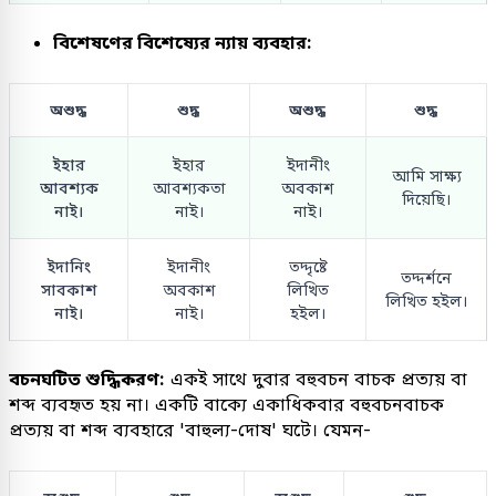
বিশেষণের বিশেষ্যের ন্যায় ব্যবহার:
অশুদ্ধ
শুদ্ধ
অশুদ্ধ
শুদ্ধ
ইহার
ইহার
ইদানীং
আমি সাক্ষ্য
আবশ্যক
আবশ্যকতা
অবকাশ
দিয়েছি।
নাই।
নাই।
নাই।
ইদানিং
ইদানীং
তদ্দৃষ্টে
তদ্দর্শনে
সাবকাশ
অবকাশ
লিখিত
লিখিত হইল।
নাই।
নাই।
হইল।
বচনঘটিত শুদ্ধিকরণ:
একই সাথে দুবার বহুবচন বাচক প্রত্যয় বা
শব্দ ব্যবহৃত হয় না। একটি বাক্যে একাধিকবার বহুবচনবাচক
প্রত্যয় বা শব্দ ব্যবহারে 'বাহুল্য-দোষ' ঘটে। যেমন-