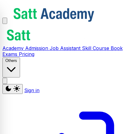
Academy
Admission
Job Assistant
Skill
Course
Book
Exams
Pricing
Others
Sign in