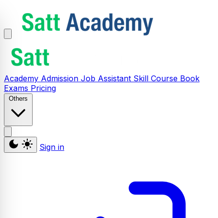
Academy
Admission
Job Assistant
Skill
Course
Book
Exams
Pricing
Others
Sign in