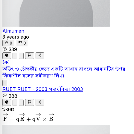
Almumen
3 years ago
0
0
339
(ক)
তড়িৎ ও চৌম্বকীয় ক্ষেত্রে একটি আধান রাখলে আধানটির উপর
ক্রিয়াশীল বলের সমীকরণ লিখ।
RUET
RUET - 2003
পদার্থবিদ্যা
2003
288
উত্তরঃ
F
→
=
q
E
→
+
q
V
→
×
B
→
→
→
→
→
F
=
q
E
+
q
V
×
B