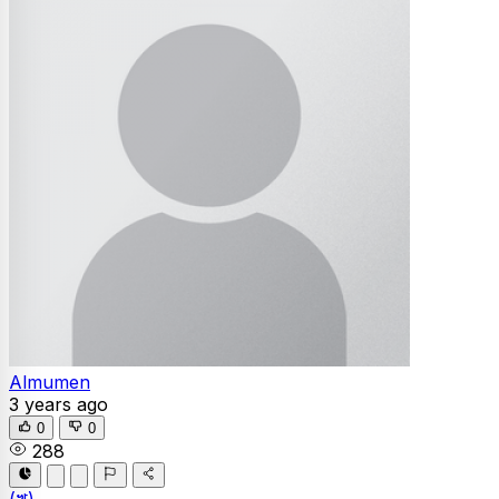
Almumen
3 years ago
0
0
288
(খ)