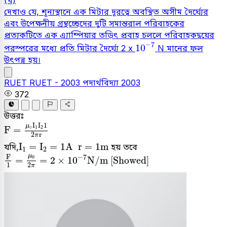
দেখাও যে, শূন্যস্থানে এক মিটার দূরত্বে অবস্থিত অসীম দৈর্ঘ্যের
এবং উপেক্ষনীয় গ্রন্থচ্ছেদের দুটি সমান্তরাল পরিবাহকের
প্রত্যকটিতে এক এ্যাম্পিয়ার তড়িৎ প্রবাহ চললে পরিবাহকদ্বয়ের
10
-
7
−
7
10
পরস্পরের মধ্যে প্রতি মিটার দৈর্ঘ্যে 2 x
N মানের ফল
উৎপন্ন হয়।
RUET
RUET - 2003
পদার্থবিদ্যা
2003
372
উত্তরঃ
F
=
μ
∘
I
1
I
2
1
2
π
r
I
I
1
μ
∘
1
2
F
=
2
r
π
I
1
=
I
2
=
1
A
r
=
1
m
I
=
I
=
1
A
r
=
1
m
যদি,
হয় তবে
1
2
F
1
=
μ
0
2
π
=
2
×
10
-
7
N
/
m
Showed
μ
F
−
7
0
=
=
2
×
10
N
/
m
[
Showed
]
2
1
π