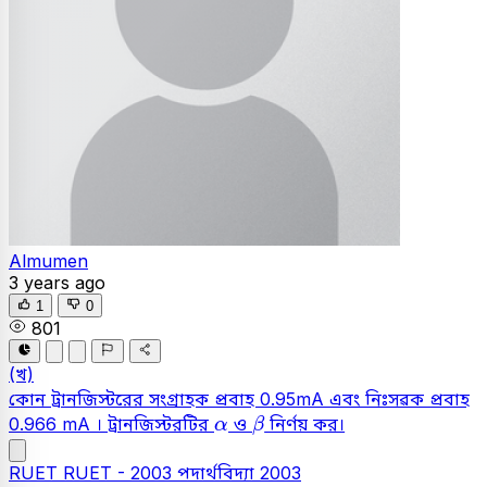
Almumen
3 years ago
1
0
801
(খ)
কোন ট্রানজিস্টরের সংগ্রাহক প্রবাহ 0.95mA এবং নিঃসৱক প্রবাহ
β
α
0.966 mA । ট্রানজিস্টরটির
ও
নির্ণয় কর।
α
β
RUET
RUET - 2003
পদার্থবিদ্যা
2003