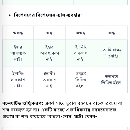
বিশেষণের বিশেষ্যের ন্যায় ব্যবহার:
অশুদ্ধ
শুদ্ধ
অশুদ্ধ
শুদ্ধ
ইহার
ইহার
ইদানীং
আমি সাক্ষ্য
আবশ্যক
আবশ্যকতা
অবকাশ
দিয়েছি।
নাই।
নাই।
নাই।
ইদানিং
ইদানীং
তদ্দৃষ্টে
তদ্দর্শনে
সাবকাশ
অবকাশ
লিখিত
লিখিত হইল।
নাই।
নাই।
হইল।
বচনঘটিত শুদ্ধিকরণ:
একই সাথে দুবার বহুবচন বাচক প্রত্যয় বা
শব্দ ব্যবহৃত হয় না। একটি বাক্যে একাধিকবার বহুবচনবাচক
প্রত্যয় বা শব্দ ব্যবহারে 'বাহুল্য-দোষ' ঘটে। যেমন-