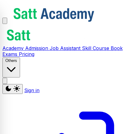
Academy
Admission
Job Assistant
Skill
Course
Book
Exams
Pricing
Others
Sign in