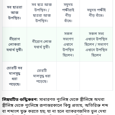
সব ছাত্র আজ
সমুদয়
সব ছাত্ররা
উপস্থিত। /
পক্ষীরাই
সমুদয় পক্ষীই
আজ
ছাত্ররা আজ
নীড়
নীড় বাঁধে।
উপস্থিত।
উপস্থিত।
বাঁধে।
সকল
সকল সভ্য
নীরোগ
সভ্যগণ
এখানে উপস্থিত
নীরোগ লোক
লোকরা
এখানে
ছিলেন / সভ্যগণ
যথার্থ সুখী।
যথার্থ সুখী।
উপস্থিত
এখানে উপস্থিত
ছিলেন।
ছিলেন
চোরটি সব
চোরটি
মালসুদ্ধ
মালসুদ্ধ ধরা
ধরা
পড়েছে।
পড়েছে।
লিঙ্গঘটিত শুদ্ধিকরণ:
সাধারণত পুংলিঙ্গ থেকে স্ত্রীলিঙ্গে অথবা
স্ত্রীলিঙ্গ থেকে পুংলিঙ্গে রূপান্তরকালে কিছু প্রত্যয়, অতিরিক্ত শব্দ
বা শব্দাংশ যুক্ত করতে হয়; যা না হলে ব্যাকরণজনিত ভুল দেখা