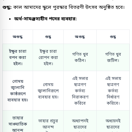
শুদ্ধ:
কাল আমাদের স্কুলে পুরস্কার বিতরণী উৎসব অনুষ্ঠিত হবে।
অর্থ-সামঞ্জস্যহীন পদের ব্যবহার:
অশুদ্ধ
শুদ্ধ
অশুদ্ধ
শুদ্ধ
ইক্ষুর চারা
ইক্ষুর চারা
গণিত খুব
গণিত খুব
বপন করা
রোপন করা
কঠিন।
জটিল।
হইল।
হইল।
এই সভার
এই সভায়
গোময়
গোময়
ছাত্রগণ
ছাত্রগণ
জ্বালানি
জ্বালানিরূপে
কর্তব্য
কর্তব্য
কাষ্ঠরূপে
ব্যবহার হয়।
নিরাকরণ
নির্ধারণ
ব্যবহার হয়।
করিবে
করিবে।
তাহার
তাহার প্রচুর
অধ্যাপনই
অধ্যয়নই
সাঙ্ঘাতিক
আনন্দ
ছাত্রদের
ছাত্রদের
আনন্দ