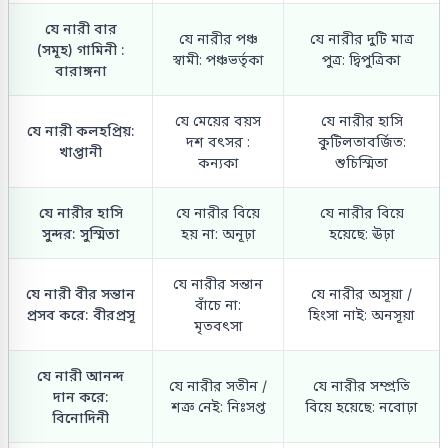
যে নারী বার
যে নারীর পঞ্চ
যে নারীর দুটি মাত্র
(সমূহ) গামিনী :
স্বামী: পঞ্চভর্তৃকা
পুত্র: দ্বিপুত্রিকা
বারাঙ্গনা
যে মেয়ের বয়স
যে নারীর হাসি
যে নারী কলহপ্রিয়:
দশ বৎসর :
কুটিলতাবর্জিত:
খাপ্তানী
কন্যকা
শুচিস্মিতা
যে নারীর হাসি
যে নারীর বিয়ে
যে নারীর বিয়ে
সুন্দর: সুস্মিতা
হয় না: অনূঢ়া
হয়েছে: ঊঢ়া
যে নারীর সন্তান
যে নারী বীর সন্তান
যে নারীর অসূয়া /
বাঁচে না:
প্রসব করে: বীরপ্রসূ
হিংসা নাই: অনসূয়া
মৃতবৎসা
যে নারী আনন্দ
যে নারীর সতীন /
যে নারীর সম্প্রতি
দান করে:
শত্রু নেই: নিঃসপ্ত
বিয়ে হয়েছে: নবোঢ়া
বিনোদিনী