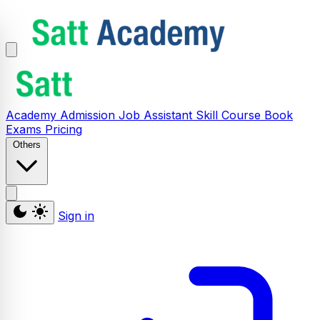
Academy
Admission
Job Assistant
Skill
Course
Book
Exams
Pricing
Others
Sign in