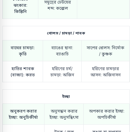
সমুদ্রের ঢেউয়ের
ঝংকার:
শব্দ: কল্লোল
কিঙ্কিনি
খোলস / চামড়া / শাবক
বাঘের চামড়া:
ব্যাঙের ছানা:
সাপের খোলস: নির্মোক
কৃত্তি
ব্যাঙাচি
/ কুঞ্চক
হাতির শাবক
হরিণের চর্ম/
হরিণের চামড়ার
(বাচ্চা): করভ
চামড়া: অজিন
আসন: অজিনাসন
ইচ্ছা
অনুকরণ করার
অনুসন্ধান করার
অপকার করার ইচ্ছা:
ইচ্ছা: অনুচিকীর্ষা
ইচ্ছা: অনুসন্ধিৎসা
অপচিকীর্ষা
উদক / জল
কুৎসা বা অপবাদ