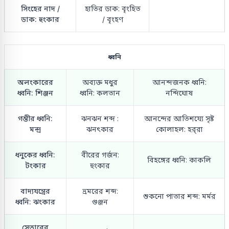
সিংহের নাদ /
হাতির ডাক: বৃংহিত
ডাক: হুংকার
/ বৃংহণ
ধ্বনি
অলংকারের
অব্যক্ত মধুর
আনন্দজনক ধ্বনি:
ধ্বনি: শিঞ্জন
ধ্বনি: কলতান
নন্দিঘোষ
গম্ভীর ধ্বনি:
ঝনঝন শব্দ :
আনন্দের আতিশয্যে সৃষ্ট
মন্দ্র
ঝনৎকার
কোলাহল: হর্‌রা
ধনুকের ধ্বনি:
বীরের গর্জন:
বিহঙ্গের ধ্বনি: কাকলি
টংকার
হুংকার
বাদ্যযন্ত্রের
ভ্রমরের শব্দ:
শুকনো পাতার শব্দ: মর্মর
ধ্বনি: ঝংকার
গুঞ্জন
সেতারের