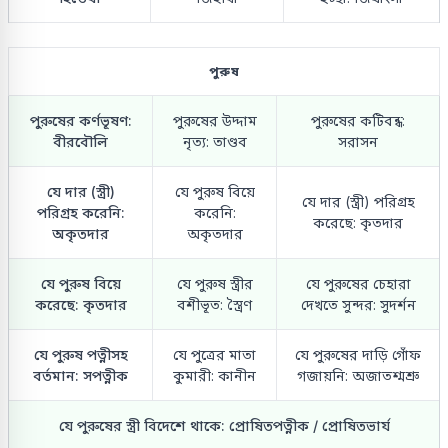
পুরুষ
পুরুষের কর্ণভূষণ:
পুরুষের উদ্দাম
পুরুষের কটিবন্ধ:
বীরবৌলি
নৃত্য: তাণ্ডব
সরাসন
যে দার (স্ত্রী)
যে পুরুষ বিয়ে
যে দার (স্ত্রী) পরিগ্রহ
পরিগ্রহ করেনি:
করেনি:
করেছে: কৃতদার
অকৃতদার
অকৃতদার
যে পুরুষ বিয়ে
যে পুরুষ স্ত্রীর
যে পুরুষের চেহারা
করেছে: কৃতদার
বশীভূত: স্ত্রৈণ
দেখতে সুন্দর: সুদর্শন
যে পুরুষ পত্নীসহ
যে পুত্রের মাতা
যে পুরুষের দাড়ি গোঁফ
বর্তমান: সপত্নীক
কুমারী: কানীন
গজায়নি: অজাতশ্মশ্রু
যে পুরুষের স্ত্রী বিদেশে থাকে: প্রোষিতপত্নীক / প্রোষিতভার্য