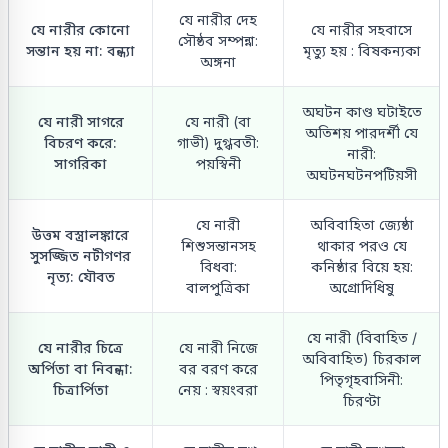
যে নারীর দেহ
যে নারীর কোনো
যে নারীর সহবাসে
সৌষ্ঠব সম্পন্না:
সন্তান হয় না: বন্ধ্যা
মৃত্যু হয় : বিষকন্যকা
অঙ্গনা
অঘটন কাণ্ড ঘটাইতে
যে নারী সাগরে
যে নারী (বা
অতিশয় পারদর্শী যে
বিচরণ করে:
গাভী) দুগ্ধবতী:
নারী:
সাগরিকা
পয়স্বিনী
অঘটনঘটনপটিয়সী
যে নারী
অবিবাহিতা জ্যেষ্ঠা
উত্তম বস্ত্রালঙ্কারে
শিশুসন্তানসহ
থাকার পরও যে
সুসজ্জিত নটীগণর
বিধবা:
কনিষ্ঠার বিয়ে হয়:
নৃত্য: যৌবত
বালপুত্রিকা
অগ্রোদিধিষু
যে নারী (বিবাহিত /
যে নারীর চিত্রে
যে নারী নিজে
অবিবাহিত) চিরকাল
অর্পিতা বা নিবন্ধা:
বর বরণ করে
পিতৃগৃহবাসিনী:
চিত্রার্পিতা
নেয় : স্বয়ংবরা
চিরণ্টা