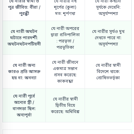
যে নারীর স্বামী ও
যে নারীর নখ
যে নারী কখনো
পুত্র জীবিত: বীরা /
শূর্পের (কুলা)
সূর্যকে দেখেনি:
পুরন্ধ্রী
মত: শূর্পণখা
অসূর্যম্পশ্যা
যে নারী অপরের
যে নারী অঘটন
যে নারীর সূর্যও মুখ
দ্বারা প্রতিপালিতা
ঘটাতে পারদর্শী:
দেখতে পারে না:
: পরভৃতা /
অঘটনঘটনপটিয়সী
অসূর্যম্পশ্যা
পরভূতিকা
যে নারী জীবনে
যে নারী অন্য
যে নারীর স্বামী
একমাত্র সন্তান
কারও প্রতি আসক্ত
বিদেশে থাকে:
প্রসব করেছে:
হয় না: অনন্যা
প্রোষিতভর্তৃকা
কাকবন্ধ্যা
যে নারী পূর্বে
যে নারীর স্বামী
অন্যের স্ত্রী /
দ্বিতীয় বিয়ে
বাগদত্তা ছিল:
করেছে: অধিবিন্না
অন্যপূর্বা