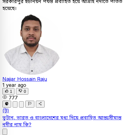
সরকারপুর ইউনিয়ন পর্যন্ত প্রবাহিত হয়ে আত্রাই নদীতে পতিত
হয়েছে।
Najjar Hossain Raju
1 year ago
1
0
777
(ট)
ভুটান, ভারত ও বাংলাদেশের মধ্য দিয়ে প্রবাহিত আন্তঃসীমান্ত
নদীর নাম কি?