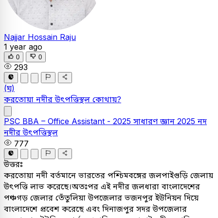
Najjar Hossain Raju
1 year ago
0
0
293
(ঘ)
করতোয়া নদীর উৎপত্তিস্থল কোথায়?
PSC
BBA – Office Assistant - 2025
সাধারণ জ্ঞান
2025
নদ
নদীর উৎপত্তিস্থল
777
উত্তরঃ
করতোয়া নদী বর্তমানে ভারতের পশ্চিমবঙ্গের জলপাইগুড়ি জেলায়
উৎপত্তি লাভ করেছে।অতঃপর এই নদীর জলধারা বাংলাদেশের
পঞ্চগড় জেলার তেঁতুলিয়া উপজেলার ভজনপুর ইউনিয়ন দিয়ে
বাংলাদেশে প্রবেশ করেছে এবং দিনাজপুর সদর উপজেলার