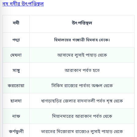
নদ নদীর উৎপত্তিস্থল
নদী
উৎপত্তিস্থল
পদ্মা
হিমালয়ের গঙ্গোত্রী হিমবাহ থেকে।
মেঘনা
আসামের লুসাই পাহাড় থেকে
সাঙ্গু
আরাকান পর্বত হতে
করতোয়া
সিকিম রাজ্যের পার্বত্য অঞ্চল থেকে
হালদা
খাগড়াছড়ির জেলার বাদনাতলী পর্বত শৃঙ্গ থেকে
নাফ
মিয়ানমারের আরাকান পর্বত থেকে
কর্ণফুলী
ভারতের মিজোরাম রাজ্যেও লুসাই পাহাড় থেকে