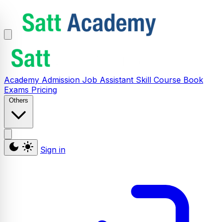
Academy
Admission
Job Assistant
Skill
Course
Book
Exams
Pricing
Others
Sign in