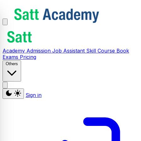
Academy
Admission
Job Assistant
Skill
Course
Book
Exams
Pricing
Others
Sign in