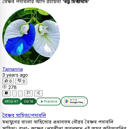
বৈষ্ণব পদাবলীর আদি রচয়িতা
‘বড়ু চিন্ডীদাস’
Tamanna
3 years ago
0
0
278
MCQ:
47
CQ:
16
Practice
বৈষ্ণব সাহিত্য/পদাবলি
মধ্যযুগের বাংলা সাহিত্যের প্রধানতম গৌরব বৈষ্ণব পদাবলি
সাহিত্য। রাধা- কৃষ্ণের প্রেমলীলা অবলম্বনে এই অমর কবিতাবলির