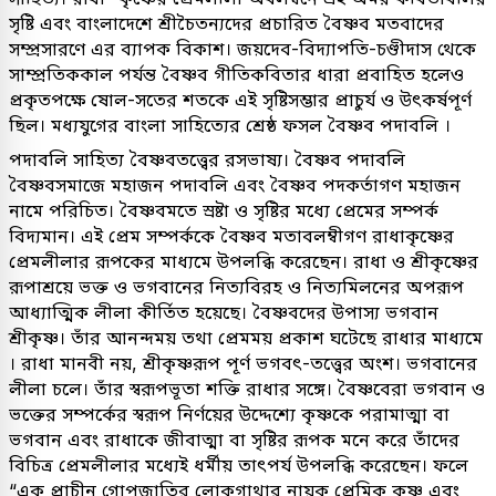
সৃষ্টি এবং বাংলাদেশে শ্রীচৈতন্যদের প্রচারিত বৈষ্ণব মতবাদের
সম্প্রসারণে এর ব্যাপক বিকাশ। জয়দেব-বিদ্যাপতি-চণ্ডীদাস থেকে
সাম্প্রতিককাল পর্যন্ত বৈষ্ণব গীতিকবিতার ধারা প্রবাহিত হলেও
প্রকৃতপক্ষে ষোল-সতের শতকে এই সৃষ্টিসম্ভার প্রাচুর্য ও উৎকর্ষপূর্ণ
ছিল। মধ্যযুগের বাংলা সাহিত্যের শ্রেষ্ঠ ফসল বৈষ্ণব পদাবলি ।
পদাবলি সাহিত্য বৈষ্ণবতত্ত্বের রসভাষ্য। বৈষ্ণব পদাবলি
বৈষ্ণবসমাজে মহাজন পদাবলি এবং বৈষ্ণব পদকর্তাগণ মহাজন
নামে পরিচিত। বৈষ্ণবমতে স্রষ্টা ও সৃষ্টির মধ্যে প্রেমের সম্পর্ক
বিদ্যমান। এই প্রেম সম্পর্ককে বৈষ্ণব মতাবলম্বীগণ রাধাকৃষ্ণের
প্রেমলীলার রূপকের মাধ্যমে উপলব্ধি করেছেন। রাধা ও শ্রীকৃষ্ণের
রূপাশ্রয়ে ভক্ত ও ভগবানের নিত্যবিরহ ও নিত্যমিলনের অপরূপ
আধ্যাত্মিক লীলা কীর্তিত হয়েছে। বৈষ্ণবদের উপাস্য ভগবান
শ্রীকৃষ্ণ। তাঁর আনন্দময় তথা প্রেমময় প্রকাশ ঘটেছে রাধার মাধ্যমে
। রাধা মানবী নয়, শ্রীকৃষ্ণরূপ পূর্ণ ভগবৎ-তত্ত্বের অংশ। ভগবানের
লীলা চলে। তাঁর স্বরূপভূতা শক্তি রাধার সঙ্গে। বৈষ্ণবেরা ভগবান ও
ভক্তের সম্পর্কের স্বরূপ নির্ণয়ের উদ্দেশ্যে কৃষ্ণকে পরামাত্মা বা
ভগবান এবং রাধাকে জীবাত্মা বা সৃষ্টির রূপক মনে করে তাঁদের
বিচিত্র প্রেমলীলার মধ্যেই ধর্মীয় তাৎপর্য উপলব্ধি করেছেন। ফলে
“এক প্রাচীন গোপজাতির লোকগাথার নায়ক প্রেমিক কৃষ্ণ এবং