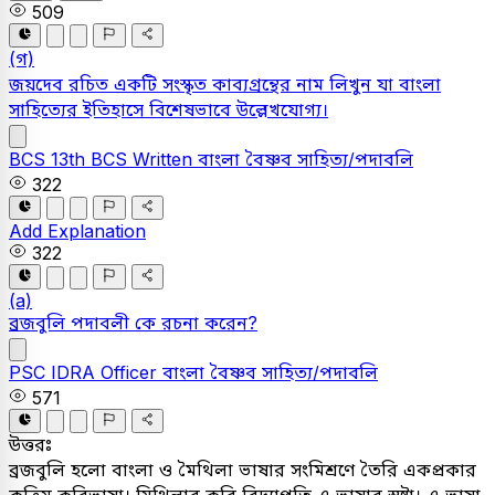
509
(গ)
জয়দেব রচিত একটি সংস্কৃত কাব্যগ্রন্থের নাম লিখুন যা বাংলা
সাহিত্যের ইতিহাসে বিশেষভাবে উল্লেখযােগ্য।
BCS
13th BCS Written
বাংলা
বৈষ্ণব সাহিত্য/পদাবলি
322
Add Explanation
322
(a)
ব্রজবুলি পদাবলী কে রচনা করেন?
PSC
IDRA Officer
বাংলা
বৈষ্ণব সাহিত্য/পদাবলি
571
উত্তরঃ
ব্রজবুলি হলো বাংলা ও মৈথিলা ভাষার সংমিশ্রণে তৈরি একপ্রকার
কৃত্রিম কবিভাষা। মিথিলার কবি বিদ্যাপতি এ ভাষার স্রষ্টা। এ ভাষা