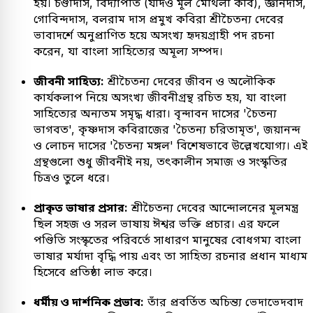
হয়। চণ্ডীদাস, বিদ্যাপতি (যদিও মূল মৈথিলী কবি), জ্ঞানদাস,
গোবিন্দদাস, বলরাম দাস প্রমুখ কবিরা শ্রীচৈতন্য দেবের
ভাবাদর্শে অনুপ্রাণিত হয়ে অসংখ্য হৃদয়গ্রাহী পদ রচনা
করেন, যা বাংলা সাহিত্যের অমূল্য সম্পদ।
জীবনী সাহিত্য:
শ্রীচৈতন্য দেবের জীবন ও অলৌকিক
কার্যকলাপ নিয়ে অসংখ্য জীবনীগ্রন্থ রচিত হয়, যা বাংলা
সাহিত্যের অন্যতম সমৃদ্ধ ধারা। বৃন্দাবন দাসের 'চৈতন্য
ভাগবত', কৃষ্ণদাস কবিরাজের 'চৈতন্য চরিতামৃত', জয়ানন্দ
ও লোচন দাসের 'চৈতন্য মঙ্গল' বিশেষভাবে উল্লেখযোগ্য। এই
গ্রন্থগুলো শুধু জীবনীই নয়, তৎকালীন সমাজ ও সংস্কৃতির
চিত্রও তুলে ধরে।
প্রাকৃত ভাষার প্রসার:
শ্রীচৈতন্য দেবের আন্দোলনের মূলমন্ত্র
ছিল সহজ ও সরল ভাষায় ঈশ্বর ভক্তি প্রচার। এর ফলে
পণ্ডিতি সংস্কৃতের পরিবর্তে সাধারণ মানুষের বোধগম্য বাংলা
ভাষার মর্যাদা বৃদ্ধি পায় এবং তা সাহিত্য রচনার প্রধান মাধ্যম
হিসেবে প্রতিষ্ঠা লাভ করে।
ধর্মীয় ও দার্শনিক প্রভাব:
তাঁর প্রবর্তিত অচিন্ত্য ভেদাভেদবাদ