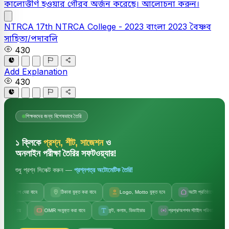
কালোত্তীর্ণ হওয়ার গৌরব অর্জন করেছে। আলোচনা করুন।
NTRCA
17th NTRCA College - 2023
বাংলা
2023
বৈষ্ণব
সাহিত্য/পদাবলি
430
Add Explanation
430
শিক্ষকদের জন্য বিশেষভাবে তৈরি
১ ক্লিকে
প্রশ্ন, শীট, সাজেশন
ও
অনলাইন পরীক্ষা তৈরির সফটওয়্যার!
শুধু প্রশ্ন সিলেক্ট করুন —
প্রশ্নপত্র অটোমেটিক তৈরি!
জলছাপ দেয়া যাবে
ঠিকানা যুক্ত করা যাবে
Logo, Motto যুক্ত হবে
অটো প্রতিষ্ঠানের নাম
যায়
OMR সংযুক্ত করা যাবে
ফন্ট, কলাম, ডিভাইডার
প্রশ্ন/অপশন স্টাইল পরিবর্তন
স