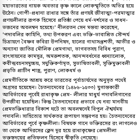
মহাভারতের নায়ক অবতার কৃষ্ণ কালে লোকস্মৃতিতে অভিন্ন হয়ে
উঠেন। গোপী-প্রধানা রাধার সঙ্গে তাঁর প্রণয়ই জীবাত্মা-পরমাত্মার
প্রণয়লীলার রূপক হিসেবে প্রতিষ্ঠা পেয়ে ধর্ম-দর্শনের ও সাধন-
ভজনের অবলম্বন হয়েছে।' নীলরতন সেন মন্তব্য করেছেন,
'পদাবলির কাহিনি, তথ্য উপকরণ এবং ভক্তি-ভাবাশ্রিত সৌন্দর্য
চিত্রায়ণে বৈষ্ণব কবিরা উপনিষদ, হালের গাথাসপ্তশতী, আভীর ও
অন্যান্য জাতির মৌলিক প্রেমগাথা, ভাগবতসহ বিবিধ পুরাণ,
বাৎসায়নের কামসূত্র, অমরুশতক, আনন্দবর্ধনের ধ্বন্যালোক,
কবীন্দ্রবচনসমুচ্চয়, সদুক্তিকর্ণামৃত, সুভাষিতাবলী, সূক্তিমুক্তাবলী
প্রভৃতি প্রাচীন শাস্ত্র, পুরাণ, লোকধর্ম ও
প্রেমগীতিকে আশ্রয় করে ভারতের পূর্বাচার্যদের অনুসৃত পথেই
অগ্রসর হয়েছেন। চৈতন্যদেবের (১৪৮৬-১৫৩৩) যুগান্তকারী
আবির্ভাবের পূর্বেই রাধাকৃষ্ণ প্রেম- লীলার মাধুর্য পদাবলিগানের
উপজীব্য হয়েছিল। কিন্তু চৈতন্যদেবের প্রভাবে যে নব্য মানবীয়
প্রেমভক্তিধারার বিকাশ ঘটে তা অবলম্বনেই বিপুল ঐশ্বর্যময়
পদাবলি। সাহিত্যের সার্থকতর রূপায়ণ সম্ভবপর হয়। চৈতন্যদেবের
আবির্ভাবের পূর্বে কৃষ্ণলীলা। বিষয়ক গানে ভক্তিরসের রং লাগলেও
তা থেকে আদিরসের ক্লেদ দূর হয়ে রাধাকৃষ্ণের প্রেমলীলা
ভক্তহৃদয়ের প্রতিফলন হিসেবে স্বীকৃতি পেয়েছে।