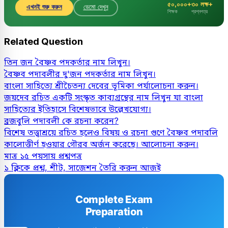
৫০,০০০+
৩০ লক্ষ+
এখনই শুরু করুন
ডেমো দেখুন
শিক্ষক
প্রশ্নপত্র
Related Question
তিন জন বৈষ্ণব পদকর্তার নাম লিখুন।
বৈষ্ণব পদাবলীর দু'জন পদকর্তার নাম লিখুন।
বাংলা সাহিত্যে শ্রীচৈতন্য দেবের ভূমিকা পর্যালোচনা করুন।
জয়দেব রচিত একটি সংস্কৃত কাব্যগ্রন্থের নাম লিখুন যা বাংলা
সাহিত্যের ইতিহাসে বিশেষভাবে উল্লেখযােগ্য।
ব্রজবুলি পদাবলী কে রচনা করেন?
বিশেষ তত্ত্বাশ্রয়ে রচিত হলেও বিষয় ও রচনা গুণে বৈষ্ণব পদাবলি
কালোত্তীর্ণ হওয়ার গৌরব অর্জন করেছে। আলোচনা করুন।
মাত্র ১৫ পয়সায় প্রশ্নপত্র
১ ক্লিকে প্রশ্ন, শীট, সাজেশন তৈরি করুন আজই
Complete Exam
Preparation