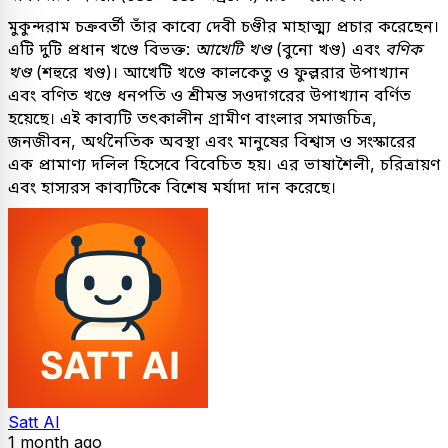
মুকুন্দরাম চক্রবর্তী তাঁর কাব্যে দেবী চণ্ডীর মাহাত্ম্য প্রচার করেছেন।
এটি দুটি প্রধান খণ্ডে বিভক্ত:
আখেটি খণ্ড
(বুনো খণ্ড) এবং
বণিক
খণ্ড
(শহুরে খণ্ড)। আখেটি খণ্ডে কালকেতু ও ফুল্লরার উপাখ্যান
এবং বণিত খণ্ডে ধনপতি ও শ্রীমন্ত সওদাগরের উপাখ্যান বর্ণিত
হয়েছে। এই কাব্যটি তৎকালীন গ্রামীণ বাংলার সমাজচিত্র,
জনজীবন, অর্থনৈতিক অবস্থা এবং মানুষের বিশ্বাস ও সংস্কারের
এক প্রামাণ্য দলিল হিসেবে বিবেচিত হয়। এর ভাষাশৈলী, চরিত্রায়ণ
এবং হাস্যরস কাব্যটিকে বিশেষ মর্যাদা দান করেছে।
Satt AI
1 month ago