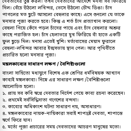
দেবতাদের তুষ্ট করল। তখন দেবতাদের আদেশে মনসা সব ফিরিয়ে
দিল। বেঁচে উঠলো লখিন্দর, ভেসে উঠলো চৌদ্দ ডিঙা। চাঁদ
পাগলের মত ছুটে আসলো বেহুলার কাছে। এসে শুনলো যে তাকে
মনসার পূজা করতে হবে। কিন্তু এ শর্ত চাঁদ প্রত্যাখান করলো।
বেহুলা গিয়ে কেঁদে পড়ল চাঁদের পায়ে এবং চাঁদ বেহুলার অশ্রুর
কাছে পরাজিত হল। চাঁদ হেলাভরে মুখ ফিরিয়ে বাঁ হাতে একটি
ফুল ছুড়ে দিল। মনসা এতেই খুশি। মর্ত্যবাসের মেয়াদ ফুরালে
বেহুলা-লখিন্দর আবার ইন্দ্রসভায় স্থান পেল। আর পৃথিবীতে
প্রচারিত হলো মনসার পূজা।
মঙ্গলকাব্যের সাধারণ লক্ষণ / বৈশিষ্ট্যগুলো
বাংলা সাহিত্যে মধ্যযুগে বিশেষ এক শ্রেণির ধর্মবিষয়ক আখ্যান
কাব্যই মঙ্গলকাব্য। নিম্নে এর সাধারণ লক্ষণ /বৈশিষ্ট্যগুলো
আলোচিত হলো।
১. প্রায় সব কবি স্বপ্নে দেবতার নির্দেশ পেয়ে কাব্য রচনা করেছেন।
২. প্রথমেই সর্বসিদ্ধিদাতা গণেশের বন্দনা।
৩. কাব্যের অধিকাংশ ঘটনা সাধারণ নয়, অসাধারণ।
৪. মঙ্গলকাব্যের নায়ক-নায়িকারা সবাই শাপভ্রষ্ট দেবতা, শাপান্তে
স্বর্গে ফিরে যান।
৫. মর্ত্যে পূজা প্রচারের সময় দেবতাদের আচরণ মানুষের মতো।