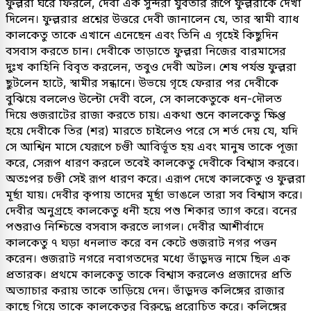
ফুল্লরা ঘরে ফিরলে, দেবী এক সুন্দরী যুবতীর রূপে ফুল্লরাকে দেখা
দিলেন। ফুল্লরার প্রশ্নের উত্তরে দেবী জানালেন যে, তার স্বামী ব্যাধ
কালকেতু তাকে এখানে এনেছেন এবং তিনি এ গৃহেই কিছুদিন
বসবাস করতে চান। দেবীকে তাড়াতে ফুল্লরা নিজের বারমাসের
দুঃখ কাহিনি বিবৃত করলেন, তবুও দেবী অটল। শেষ পর্যন্ত ফুল্লরা
ছুটলেন হাটে, স্বামীর সন্ধানে। উভয়ে গৃহে ফেরার পর দেবীকে
বুঝিয়ে বললেও উল্টো দেবী বলে, সে কালকেতুকে ধন-দৌলত
দিয়ে গুজরাটের রাজা করতে চায়। একথা শুনে কালকেতু ক্ষিপ্ত
হয়ে দেবীকে তির (শর) মারতে চাইলেও পরে সে শর্ত দেয় যে, যদি
সে আশ্বিন মাসে যেরূপে চণ্ডী আবির্ভূত হয় এবং মানুষ তাকে পূজা
করে, সেরূপ ধারণ করলে তবেই কালকেতু দেবীকে বিশ্বাস করবে।
অতঃপর চণ্ডী সেই রূপ ধারণ করে। এরূপ দেখে কালকেতু ও ফুল্লরা
মূর্ছা যায়। দেবীর কৃপায় তাদের মূর্ছা ভাঙলে তারা সব বিশ্বাস করে।
দেবীর অনুগ্রহে কালকেতু ধনী হয়ে পশু শিকার ত্যাগ করে। বনের
পশুরাও নিশ্চিন্তে বসবাস করতে লাগল। দেবীর আশীর্বাদে
কালকেতু ৭ ঘড়া ধনলাভ করে বন কেটে গুজরাট নগর পত্তন
করেন। গুজরাট নগরে নবাগতদের মধ্যে ভাঁড়ুদত্ত নামে ছিল এক
প্রতারক। প্রথমে কালকেতু তাকে বিশ্বাস করলেও প্রজাদের প্রতি
অত্যাচার করায় তাকে তাড়িয়ে দেন। ভাঁড়ুদত্ত কলিঙ্গের রাজার
কাছে গিয়ে তাকে কালকেতুর বিরুদ্ধে প্ররোচিত করে। কলিঙ্গের