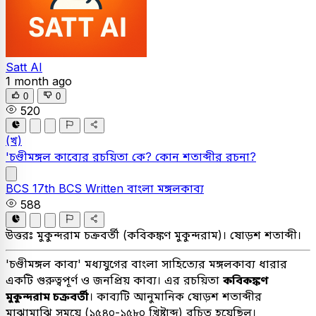
Satt AI
1 month ago
0
0
520
(খ)
'চণ্ডীমঙ্গল কাব্যের রচয়িতা কে? কোন শতাব্দীর রচনা?
BCS
17th BCS Written
বাংলা
মঙ্গলকাব্য
588
উত্তরঃ
মুকুন্দরাম চক্রবর্তী (কবিকঙ্কণ মুকুন্দরাম)। ষোড়শ শতাব্দী।
'চণ্ডীমঙ্গল কাব্য' মধ্যযুগের বাংলা সাহিত্যের মঙ্গলকাব্য ধারার
একটি গুরুত্বপূর্ণ ও জনপ্রিয় কাব্য। এর রচয়িতা
কবিকঙ্কণ
মুকুন্দরাম চক্রবর্তী
। কাব্যটি আনুমানিক ষোড়শ শতাব্দীর
মাঝামাঝি সময়ে (১৫৪০-১৫৮০ খ্রিষ্টাব্দ) রচিত হয়েছিল।