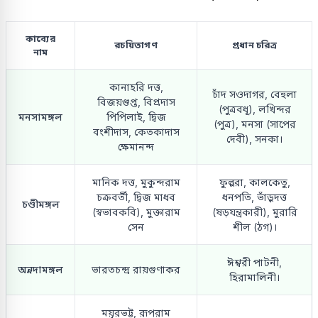
কাব্যের
রচয়িতাগণ
প্রধান চরিত্র
নাম
কানাহরি দত্ত,
চাঁদ সওদাগর, বেহুলা
বিজয়গুপ্ত, বিপ্রদাস
(পুত্রবধূ), লখিন্দর
মনসামঙ্গল
পিপিলাই, দ্বিজ
(পুত্র), মনসা (সাপের
বংশীদাস, কেতকাদাস
দেবী), সনকা।
ক্ষেমানন্দ
মানিক দত্ত, মুকুন্দরাম
ফুল্লরা, কালকেতু,
চক্রবর্তী, দ্বিজ মাধব
ধনপতি, ভাঁড়ুদত্ত
চণ্ডীমঙ্গল
(স্বভাবকবি), মুক্তারাম
(ষড়যন্ত্রকারী), মুরারি
সেন
শীল (ঠগ)।
ঈশ্বরী পাটনী,
অন্নদামঙ্গল
ভারতচন্দ্র রায়গুণাকর
হিরামালিনী।
ময়ূরভট্ট, রূপরাম