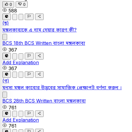
0
0
588
(ছ)
মঙ্গলকাব্যকে এ নাম দেয়ার কারণ কী?
BCS
18th BCS Written
বাংলা
মঙ্গলকাব্য
367
Add Explanation
367
(গ)
মনসা মঙ্গল কাব্যের উদ্ভবের সামাজিক প্রেক্ষাপট বর্ণনা করুন ।
BCS
28th BCS Written
বাংলা
মঙ্গলকাব্য
761
Add Explanation
761