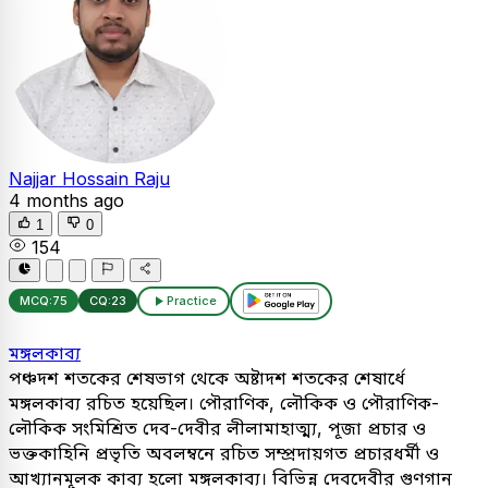
Najjar Hossain Raju
4 months ago
1
0
154
MCQ:
75
CQ:
23
Practice
মঙ্গলকাব্য
পঞ্চদশ শতকের শেষভাগ থেকে অষ্টাদশ শতকের শেষার্ধে
মঙ্গলকাব্য রচিত হয়েছিল। পৌরাণিক, লৌকিক ও পৌরাণিক-
লৌকিক সংমিশ্রিত দেব-দেবীর লীলামাহাত্ম্য, পূজা প্রচার ও
ভক্তকাহিনি প্রভৃতি অবলম্বনে রচিত সম্প্রদায়গত প্রচারধর্মী ও
আখ্যানমূলক কাব্য হলো মঙ্গলকাব্য। বিভিন্ন দেবদেবীর গুণগান