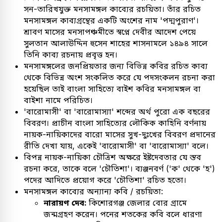
সন-তারিখযুক্ত মনসামঙ্গল কাব্যের রচয়িতা। তাঁর রচিত
মনসামঙ্গল কাব্যগ্রন্থের একটি অংশের নাম 'পদ্মপুরাণ'।
শ্রাবণ মাসের মনসাপঞ্চমীতে স্বপ্নে দেবীর আদেশ পেয়ে
সুলতান আলাউদ্দিন হুসেন শাহের শাসনামলে ১৪৯৪ সালে
তিনি কাব্য রচনায় প্রবৃত্ত হন।
মনসামঙ্গলের জনপ্রিয়তার জন্য বিভিন্ন কবির রচিত কাব্য
থেকে বিভিন্ন অংশ সংকলিত করে যে পদসংকলন রচনা করা
হয়েছিল তাই বাংলা সাহিত্যে বাইশ কবির মনসামঙ্গল বা
বাইশা নামে পরিচিত।
'বারোমাসী' বা 'বারোমাস্যা' শব্দের অর্থ পুরো এক বছরের
বিবরণ। প্রাচীন বাংলা সাহিত্যের লৌকিক কাহিনি বর্ণনায়
নায়ক-নায়িকাদের বারো মাসের সুখ-দুঃখের বিবরণ প্রদানের
রীতি দেখা যায়, একেই 'বারোমাসী' বা 'বারোমাস্যা' বলে।
বিপন্ন নায়ক-নায়িকা চৌত্রিশ অক্ষরে ইষ্টদেবতার যে স্তব
রচনা করে, তাকে বলে 'চৌতিশা'। ব্যঞ্জনবর্ণ ('ক' থেকে 'হ')
পদের আদিতে প্রয়োগ করে 'চৌতিশা' রচিত হতো।
মনসামঙ্গল কাব্যের অন্যান্য কবি / রচয়িতা:
নারায়ণ দেব:
কিশোরগঞ্জ জেলার বোর গ্রামে
জন্মগ্রহণ করেন। পনের শতকের কবি বলে ধারণা