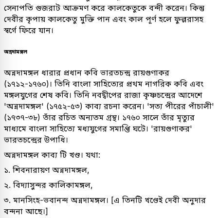
সেনাপতি গুজরাট আক্রমণ করে কালকেতুকে বন্দী করেন। কিন্তু
দেবীর কৃপায় কালকেতু মুক্তি পান এবং কাল পূর্ণ হলে ফুল্লরাসহ
স্বর্গে ফিরে যান।
অন্নদামঙ্গল
অন্নদামঙ্গল ধারার প্রধান কবি ভারতচন্দ্র রায়গুণাকর
(১৭১২-১৭৬০)। তিনি বাংলা সাহিত্যের প্রথম নাগরিক কবি এবং
মঙ্গলযুগের শেষ কবি। তিনি নবদ্বীপের রাজা কৃষ্ণচন্দ্রের আদেশে
'অন্নদামঙ্গল' (১৭৫২-৫৩) কাব্য রচনা করেন। 'সত্য পীরের পাঁচালী'
(১৭৩৭-৩৮) তাঁর রচিত অন্যতম গ্রন্থ। ১৭৬০ সালে তাঁর মৃত্যুর
মাধ্যমে বাংলা সাহিত্যে মধ্যযুগের সমাপ্তি ঘটে। 'রায়গুণাকর'
ভারতচন্দ্রের উপাধি।
অন্নদামঙ্গল কাব্য টি খণ্ড। যথা:
১. শিবনারায়ণ অন্নদামঙ্গল,
২. বিদ্যাসুন্দর কালিকামঙ্গল,
৩. মানসিংহ-ভবানন্দ অন্নদামঙ্গল। [এ তিনটি খণ্ডেই দেবী অনুদার
বন্দনা আছে।]