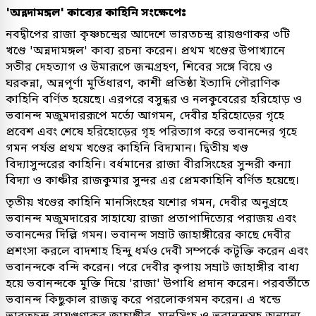
'অন্নদামঙ্গল' কাব্যের কাহিনি সংক্ষেপেঃ
নবদ্বীপের রাজা কৃষ্ণচন্দ্রের আদেশে ভারতচন্দ্র রায়গুণাকর ৩টি
খণ্ডে 'অন্নদামঙ্গল' কাব্য রচনা করেন। প্রথম খণ্ডের উপাখ্যানে
সতীর দেহত্যাগ ও উমারূপে জন্মগ্রহণ, শিবের সঙ্গে বিয়ে ও
ঘরকন্না, অন্নপূর্ণা মূর্তিধারণ, কাশী প্রতিষ্ঠা ইত্যাদি পৌরাণিক
কাহিনি বর্ণিত হয়েছে। এরপরে বসুন্ধর ও নলকুবেরের হরিহোড় ও
ভবানন্দ মজুমদাররূপে মর্ত্যে আগমন, দেবীর হরিহোড়ের গৃহে
প্রবেশ এবং শেষে হরিহোড়ের গৃহ পরিত্যাগ করে ভবানন্দের গৃহে
গমন পর্যন্ত প্রথম খণ্ডের কাহিনি বিদ্যমান। দ্বিতীয় খণ্ড
বিদ্যাসুন্দরের কাহিনি। বর্ধমানের রাজা বীরসিংহের সুন্দরী কন্যা
বিদ্যা ও কাঞ্চীর রাজকুমার সুন্দর এর প্রেমকাহিনি বর্ণিত হয়েছে।
তৃতীয় খণ্ডের কাহিনি মানসিংহের যশোর গমন, দেবীর অনুগ্রহে
ভবানন্দ মজুমদারের সাহায্যে রাজা প্রতাপাদিত্যের পরাজয় এবং
ভবানন্দের দিল্লি গমন। ভবানন্দ সম্রাট জাহাঙ্গীরের কাছে দেবীর
প্রশংসা করলে বাদশাহ হিন্দু ধর্মও দেবী সম্পর্কে কটূক্তি করেন এবং
ভবানন্দকে বন্দি করেন। পরে দেবীর কৃপায় সম্রাট জাহাঙ্গীর বাধ্য
হয়ে ভবানন্দকে মুক্তি দিয়ে 'রাজা' উপাধি প্রদান করেন। পরবর্তীতে
ভবানন্দ কিছুকাল রাজত্ব করে পরলোকগমন করেন। এ খন্ডে
ভারতচন্দ্র রায়গুণাকর জাহাঙ্গীর, মানসিংহ ও ভবানন্দসহ অন্যান্য