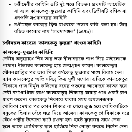
চণ্ডীদেবীর কাহিনি এটি দুই খণ্ডে বিভক্ত। প্রথমটি আখেটিক
বা ব্যাধ কালকেতু-ফুল্লরার কাহিনি এবং দ্বিতীয়টি বণিক বা
ধনপতি সওদাগরের কাহিনি।
চণ্ডীমঙ্গল কাব্যের দ্বিজ মাধবকে 'স্বভাব কবি' বলা হয়। তাঁর
রচিত কাব্যের নাম 'সারদামঙ্গল' (১৫৭৯)।
চণ্ডীমঙ্গল কাব্যের 'কালকেতু-ফুল্লরা' খণ্ডের কাহিনি
কালকেতু-ফুল্লরার কাহিনি:
দেবীর অনুরোধে শিব তার ভক্ত নীলাম্বরকে শাপ দিয়ে মর্ত্যলোকে
পাঠান। নীলাম্বর কালকেতু হয়ে জন্মগ্রহণ করেন। কালকেতুর
যৌবনপ্রাপ্তির পর তার পিতা ধর্মকেতু ফুল্লরার সাথে বিবাহ দেন।
ব্যাধ কালকেতুর অতি দরিদ্র কিন্তু সুখী সংসার। এদিকে কালকেতুর
শিকারে প্রায় নির্মূল কলিঙ্গের বনের পশুদের আবেদনে কাতর হয়ে
দেবী স্বর্ণগোধিকা রূপে কালকেতুর শিকারে যাবার পথে প্রকট রূপ
ধারণ করেন। কালকেতু শিকারে যাবার সময় অমঙ্গলজনক
গোধিকা দেখার পর কোন শিকার না পেয়ে ক্রুব্ধ হয়ে গোধিকাটিকে
ধনুকের ছিলায় বেঁধে ঘরে নিয়ে আসেন। কালকেতু গোধিকাকে ঘরে
বেঁধে পত্নীর উদ্দেশ্যে হাটে রওনা হন। হাটে ফুল্লরার সাথে দেখা
হলে তাকে গোধিকার ছাল ছাড়িয়ে শিক পোড়া করতে নির্দেশ দেন।