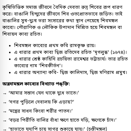
কৃষিভিত্তিক সমাজ জীবনে বৈদিক দেবতা রুদ্র শিবের রূপ ধারণ
করে। বাঙালি হিন্দুদের জীবনে শিব ওতপ্রোতভাবে জড়িত। তাই
বাঙালির সুখ-দুঃখ ভরা সংসারের কথা স্থান পেয়েছে শিবমঙ্গল
কাব্যে। পৌরাণিক ও লৌকিক উপাদান মিশ্রিত হয়ে শিবমঙ্গল বা
শিবায়ন কাব্য রচিত।
শিবমঙ্গল কাব্যের প্রথম কবি রামকৃষ্ণ রায়।
এ ধারার প্রথম কাব্য দ্বিজ রতিদেব রচিত 'মৃগলুব্ধ' (১৬৭৪)।
এ ধারার শ্রেষ্ঠ কাহিনি রচয়িতা রামেশ্বর ভট্টাচার্য। তার রচিত
কাব্যের নাম 'শিবকীর্তন'।
এ ধারার অন্যান্য কবি- দ্বিজ কালিদাস, দ্বিজ মণিরাম প্রমুখ।
অন্নদামঙ্গল কাব্যের বিখ্যাত পঙ্ক্তি:
→ ‘আমার সন্তান যেন থাকে দুধে ভাতে।’
→ ‘নগর পুড়িলে দেবালয় কি এড়ায়?’
→ ‘মন্ত্রের সাধন কিংবা শরীর পাতন।’
→ ‘বড়র পিরীতি বালির বাঁধ! ক্ষণে হাতে দড়ি, ক্ষণেকে চাঁদ।’
→ 'হাভাতে যদ্যপি চায় সাগর শুকায়ে যায়।' (চণ্ডীমঙ্গল)