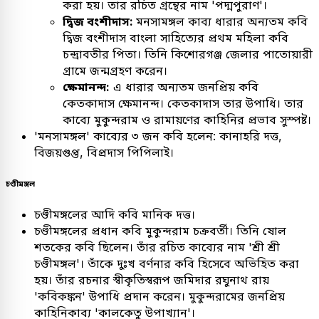
করা হয়। তার রচিত গ্রন্থের নাম 'পদ্মপুরাণ'।
দ্বিজ বংশীদাস:
মনসামঙ্গল কাব্য ধারার অন্যতম কবি
দ্বিজ বংশীদাস বাংলা সাহিত্যের প্রথম মহিলা কবি
চন্দ্রাবতীর পিতা। তিনি কিশোরগঞ্জ জেলার পাতোয়ারী
গ্রামে জন্মগ্রহণ করেন।
ক্ষেমানন্দ:
এ ধারার অন্যতম জনপ্রিয় কবি
কেতকাদাস ক্ষেমানন্দ। কেতকাদাস তার উপাধি। তার
কাব্যে মুকুন্দরাম ও রামায়ণের কাহিনির প্রভাব সুস্পষ্ট।
'মনসামঙ্গল' কাব্যের ৩ জন কবি হলেন: কানাহরি দত্ত,
বিজয়গুপ্ত, বিপ্রদাস পিপিলাই।
চণ্ডীমঙ্গল
চণ্ডীমঙ্গলের আদি কবি মানিক দত্ত।
চণ্ডীমঙ্গলের প্রধান কবি মুকুন্দরাম চক্রবর্তী। তিনি ষোল
শতকের কবি ছিলেন। তাঁর রচিত কাব্যের নাম 'শ্রী শ্রী
চণ্ডীমঙ্গল'। তাঁকে দুঃখ বর্ণনার কবি হিসেবে অভিহিত করা
হয়। তাঁর রচনার স্বীকৃতিস্বরূপ জমিদার রঘুনাথ রায়
'কবিকঙ্কন' উপাধি প্রদান করেন। মুকুন্দরামের জনপ্রিয়
কাহিনিকাব্য 'কালকেতু উপাখ্যান'।