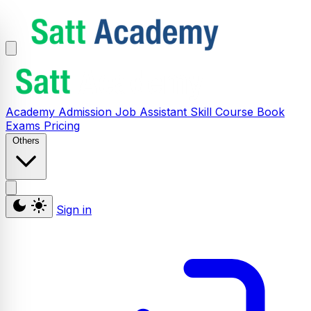
Academy
Admission
Job Assistant
Skill
Course
Book
Exams
Pricing
Others
Sign in