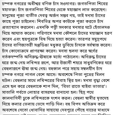
চম্পক নগরের অধীশ্বর বণিক চাঁদ সওদাগর। জগতপিতা শিবের
মহাভক্ত। চাঁদ জগতপিতা শিবের থেকে মহাজ্ঞান লাভ করেছেন।
মানুষের পূজা ব্যতীত দেবত্ব অর্জন সম্ভব নয়, তাই মনসা চাঁদের
কাছে পূজা চাইলেন। শিবভিন্ন অপর কাউকে পূজা করতে চাঁদ
প্রত্যাখ্যান করলেন। এমনকি পত্নী সনকার মনসার ঘটে হেঁতালদণ্ড
দিয়ে আঘাত করেন। পরিণামে মনসা কৌশলে চাঁদের মহাজ্ঞান হরণ
করেন এবং ছয়পুত্রকে বিষ দিয়ে হত্যা করেন। তারপর সমুদ্রপথে
চাঁদের বাণিজ্যতরী সপ্তডিঙা মধুকর ডুবিয়ে চাঁদকে সর্বস্বান্ত করেন।
চাঁদ কোনোক্রমে প্রাণরক্ষা করেন। মনসা ছলনা করে স্বর্গের
নর্তকদম্পতি অনিরুদ্ধ-ঊষাকে মর্ত্যে পাঠালেন। অনিরুদ্ধ চাঁদের
ঘরে জন্ম নেয় লখিন্দর রূপে, আর উজানী শহরে সাধুবণিকের ঘরে
বেহুলারূপে ঊষা জন্ম নেয়। বহুকাল পরে সহায় সম্বলহীন চাঁদ
চম্পক নগরে পাগল বেশে আসে। অবশেষে পিতা পুত্রের মিলন
ঘটল। বেহুলার সাথে লখিন্দরের বিবাহ স্থির হল। মনসা বৃদ্ধা বেশে
এসে ছল করে বেহুলাকে শাপ দিল, 'বিভা রাতে খাইবা ভাতার'।
সাতালি পর্বতে লোহার বাসরঘর বানানো হল। ছিদ্র পথে
কালনাগিনী ঢুকে লখিন্দরকে দংশন করল। বেহুলা স্বামীর মৃতদেহ
নিয়ে কলার ভেলায় ভেসে পাড়ি দিল। বহু বিপদ অতিক্রম করে
অবশেষে নেতো ধোবানির সাহায্যে দেবপুরে পৌছে নাচের মাধ্যমে