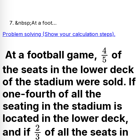
&nbsp;At a foot…
Problem solving (Show your calculation steps).
4
5
4
At a football game,
of
5
the seats in the lower deck
of the stadium were sold. If
one-fourth of all the
seating in the stadium is
located in the lower deck,
2
3
2
and if
of all the seats in
3