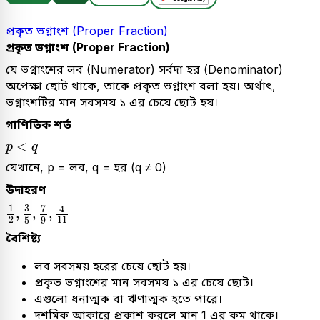
প্রকৃত ভগ্নাংশ (Proper Fraction)
প্রকৃত ভগ্নাংশ (Proper Fraction)
যে ভগ্নাংশের লব (Numerator) সর্বদা হর (Denominator)
অপেক্ষা ছোট থাকে, তাকে প্রকৃত ভগ্নাংশ বলা হয়। অর্থাৎ,
ভগ্নাংশটির মান সবসময় ১ এর চেয়ে ছোট হয়।
গাণিতিক শর্ত
p
<
q
<
p
q
যেখানে, p = লব, q = হর (q ≠ 0)
উদাহরণ
1
2
,
3
5
,
7
9
,
4
11
3
1
7
4
,
,
,
2
11
5
9
বৈশিষ্ট্য
লব সবসময় হরের চেয়ে ছোট হয়।
প্রকৃত ভগ্নাংশের মান সবসময় ১ এর চেয়ে ছোট।
এগুলো ধনাত্মক বা ঋণাত্মক হতে পারে।
দশমিক আকারে প্রকাশ করলে মান 1 এর কম থাকে।