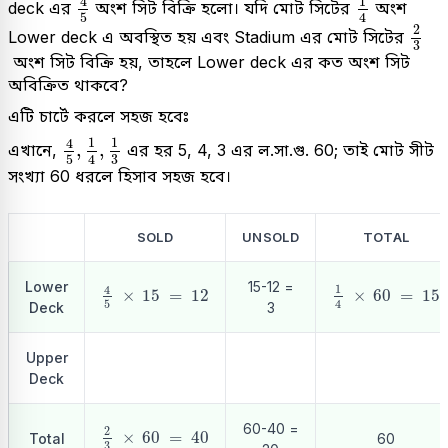
1
4
deck এর
অংশ সিট বিক্রি হলো। যদি মোট সিটের
অংশ
4
5
2
3
2
Lower deck এ অবস্থিত হয় এবং Stadium এর মোট সিটের
3
অংশ সিট বিক্রি হয়, তাহলে Lower deck এর কত অংশ সিট
অবিক্রিত থাকবে?
এটি চার্টে করলে সহজ হবেঃ
4
5
,
1
4
,
1
3
1
1
4
,
,
এখানে,
এর হর 5, 4, 3 এর ল.সা.গু. 60; তাই মোট সীট
4
3
5
সংখ্যা 60 ধরলে হিসাব সহজ হবে।
SOLD
UNSOLD
TOTAL
4
5
×
15
=
12
1
4
×
60
=
15
Lower
15-12 =
1
4
×
60
=
15
×
15
=
12
4
5
Deck
3
Upper
Deck
2
3
×
60
=
40
60-40 =
2
×
60
=
40
Total
60
3