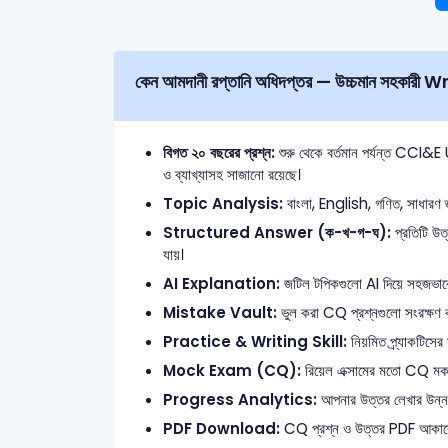
কেন আমদা
বিগত ২০ বছরের প্রশ্ন:
শুরু থেকে বর্তমান পর্যন্ত CCI
ও ব্যাখ্যাসহ সাজানো রয়েছে।
Topic Analysis:
বাংলা, English, গণিত, সাধারণ জ্
Structured Answer (ক-খ-গ-ঘ):
প্রতিটি উত্
যায়।
AI Explanation:
জটিল টপিকগুলো AI দিয়ে সহজভাবে ব
Mistake Vault:
ভুল করা CQ প্রশ্নগুলো সংরক্ষণ ক
Practice & Writing Skill:
নিয়মিত প্র্যাকটিসের
Mock Exam (CQ):
রিয়েল এক্সামের মতো CQ মক টে
Progress Analytics:
আপনার উত্তর লেখার উন্নতি 
PDF Download:
CQ প্রশ্ন ও উত্তর PDF আকার