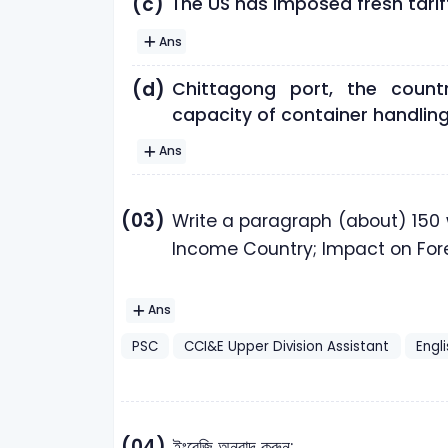
(c)
The US has imposed fresh tarif
Ans
(d)
Chittagong port, the count
capacity of container handling
Ans
(03)
Write a paragraph (about) 150
Income Country; Impact on For
Ans
PSC
CCI&E Upper Division Assistant
Engl
(04)
ইংরেজি অনুবাদ করুন: