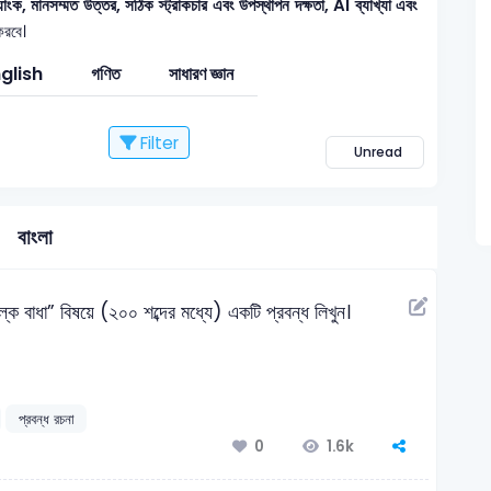
 মানসম্মত উত্তর, সঠিক স্ট্রাকচার এবং উপস্থাপন দক্ষতা, AI ব্যাখ্যা এবং
করবে।
glish
গণিত
সাধারণ জ্ঞান
Filter
Unread
বাংলা
্ক বাধা” বিষয়ে (২০০ শব্দের মধ্যে) একটি প্রবন্ধ লিখুন।
প্রবন্ধ রচনা
1.6k
0