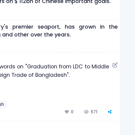
fs on $ 112bn of Chinese important goals.
ry's premier seaport, has grown in the
 and other over the years.
 words on "Graduation from LDC to Middle
eign Trade of Bangladesh".
ish
571
0