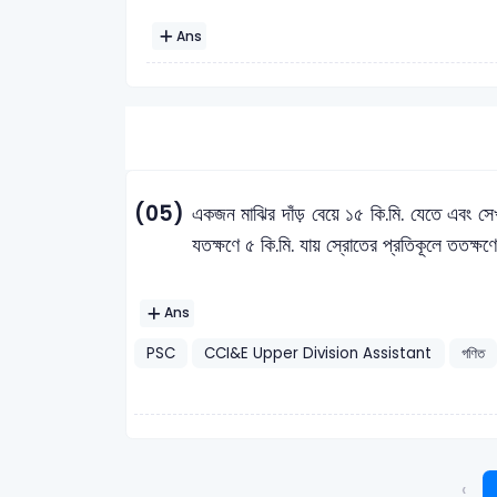
Ans
(05)
একজন মাঝির দাঁড় বেয়ে ১৫ কি.মি. যেতে এবং স
যতক্ষণে ৫ কি.মি. যায় স্রোতের প্রতিকূলে ততক্ষণে 
Ans
PSC
CCI&E Upper Division Assistant
গণিত
‹