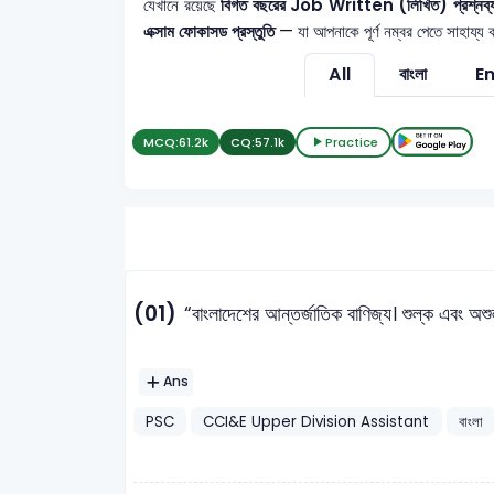
যেখানে রয়েছে
বিগত বছরের Job Written (লিখিত) প্রশ্নব্যাংক,
এক্সাম ফোকাসড প্রস্তুতি
— যা আপনাকে পূর্ণ নম্বর পেতে সাহায্য 
All
বাংলা
En
MCQ:
61.2k
CQ:
57.1k
Practice
(01)
“বাংলাদেশের আন্তর্জাতিক বাণিজ্য। শুল্ক এবং অশুল
Ans
PSC
CCI&E Upper Division Assistant
বাংলা