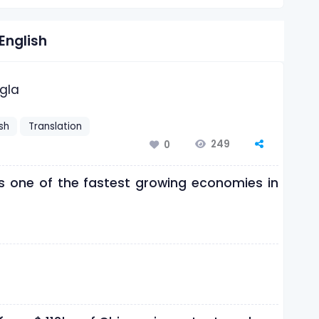
English
ngla
ish
Translation
249
0
 one of the fastest growing economies in