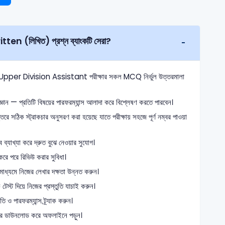
নী রপ্তানি অধিদপ্তর — উচ্চমান সহকারী Written (লিখিত) প্রশ্ন ব্যাংকটি সেরা?
&E Upper Division Assistant পরীক্ষার সকল MCQ নির্ভুল উত্তরমালা
ঞান — প্রতিটি বিষয়ের পারফরম্যান্স আলাদা করে বিশ্লেষণ করতে পারবেন।
তরে সঠিক স্ট্রাকচার অনুসরণ করা হয়েছে যাতে পরীক্ষায় সহজে পূর্ণ নম্বর পাওয়া
্যাখ্যা করে দ্রুত বুঝে নেওয়ার সুযোগ।
রে পরে রিভিউ করার সুবিধা।
 মাধ্যমে নিজের লেখার দক্ষতা উন্নত করুন।
স্ট দিয়ে নিজের প্রস্তুতি যাচাই করুন।
ও পারফরম্যান্স ট্র্যাক করুন।
ে ডাউনলোড করে অফলাইনে পড়ুন।