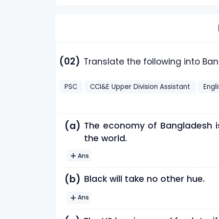
(02)
Translate the following into Ba
PSC
CCI&E Upper Division Assistant
Engl
(a)
The economy of Bangladesh is
the world.
Ans
(b)
Black will take no other hue.
Ans