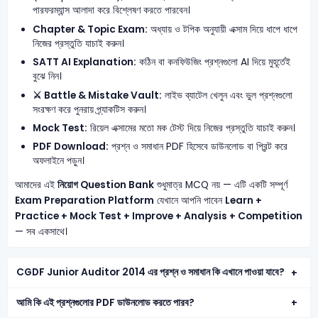
পারফরম্যান্স আলাদা করে বিশ্লেষণ করতে পারবেন।
Chapter & Topic Exam:
অধ্যায় ও টপিক অনুযায়ী এক্সাম দিয়ে ধাপে ধাপে
নিজের প্রস্তুতি যাচাই করুন।
SATT AI Explanation:
কঠিন বা কনফিউজিং প্রশ্নগুলো AI দিয়ে মুহূর্তেই
বুঝে নিন।
⚔️ Battle & Mistake Vault:
লাইভ ব্যাটেল খেলুন এবং ভুল প্রশ্নগুলো
সংরক্ষণ করে পুনরায় প্র্যাকটিস করুন।
Mock Test:
রিয়েল এক্সামের মতো মক টেস্ট দিয়ে নিজের প্রস্তুতি যাচাই করুন।
PDF Download:
প্রশ্ন ও সমাধান PDF হিসেবে ডাউনলোড বা প্রিন্ট করে
অফলাইনে পড়ুন।
আমাদের এই
নিয়োগ Question Bank
শুধুমাত্র MCQ নয় — এটি একটি সম্পূর্ণ
Exam Preparation Platform
যেখানে আপনি পাবেন
Learn +
Practice + Mock Test + Improve + Analysis + Competition
— সব একসাথে।
CGDF Junior Auditor 2014 এর প্রশ্ন ও সমাধান কি এখানে পাওয়া যাবে?
আমি কি এই প্রশ্নগুলোর PDF ডাউনলোড করতে পারব?