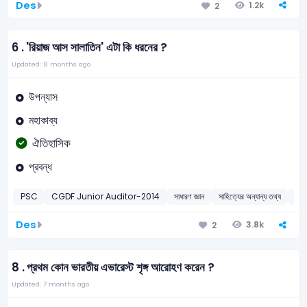
Des
1.2k
2
6 .
'রিয়াজ আস সালাতিন' এটা কি ধরনের ?
Updated: 8 months ago
উপন্যাস
মহাকাব্য
ঐতিহাসিক
প্রবন্ধ
PSC
CGDF Junior Auditor-2014
সাধারণ জ্ঞান
সাহিত্যের অন্যান্য তথ্য
20
Des
3.8k
2
8 .
প্রথম কোন ভারতীয় এভারেস্ট শৃঙ্গ আরোহণ করেন ?
Updated: 7 months ago