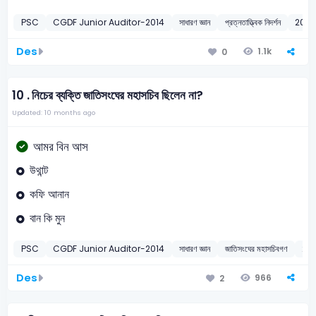
PSC
CGDF Junior Auditor-2014
সাধারণ জ্ঞান
প্রত্নতাত্ত্বিক নিদর্শন
2014
Des
1.1k
0
10 .
নিচের ব্যক্তি জাতিসংঘের মহাসচিব ছিলেন না?
Updated: 10 months ago
আমর বিন আস
উথান্ট
কফি আনান
বান কি মুন
PSC
CGDF Junior Auditor-2014
সাধারণ জ্ঞান
জাতিসংঘের মহাসচিবগণ
20
Des
966
2