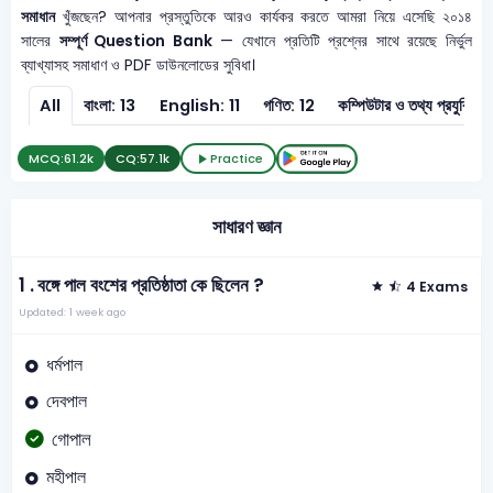
সমাধান
খুঁজছেন? আপনার প্রস্তুতিকে আরও কার্যকর করতে আমরা নিয়ে এসেছি ২০১৪
সালের
সম্পূর্ণ Question Bank
— যেখানে প্রতিটি প্রশ্নের সাথে রয়েছে নির্ভুল
ব্যাখ্যাসহ সমাধাণ ও PDF ডাউনলোডের সুবিধা।
All
বাংলা: 13
English: 11
গণিত: 12
কম্পিউটার ও তথ্
MCQ:
61.2k
CQ:
57.1k
Practice
সাধারণ জ্ঞান
1 .
বঙ্গে পাল বংশের প্রতিষ্ঠাতা কে ছিলেন ?
4 Exams
Updated: 1 week ago
ধর্মপাল
দেবপাল
গোপাল
মহীপাল