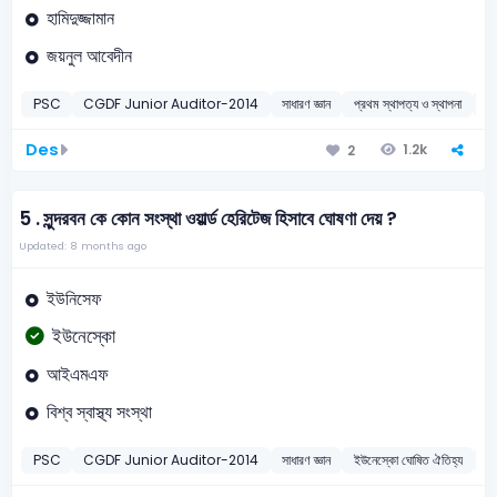
হামিদুজ্জামান
জয়নুল আবেদীন
PSC
CGDF Junior Auditor-2014
সাধারণ জ্ঞান
প্রথম স্থাপত্য ও স্থাপনা
2
Des
1.2k
2
5 .
সুন্দরবন কে কোন সংস্থা ওয়ার্ল্ড হেরিটেজ হিসাবে ঘোষণা দেয় ?
Updated: 8 months ago
ইউনিসেফ
ইউনেস্কো
আইএমএফ
বিশ্ব স্বাস্থ্য সংস্থা
PSC
CGDF Junior Auditor-2014
সাধারণ জ্ঞান
ইউনেস্কো ঘোষিত ঐতিহ্য
2