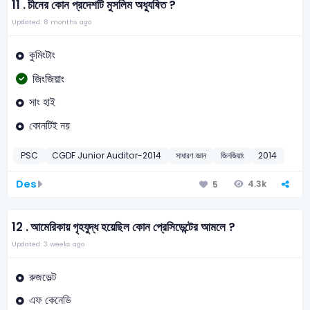
11 .
চীনের কোন প্রদেশটি মুসলিম অধ্যুষিত ?
Updated: 8 months ago
কুমিংটাং
জিংজিয়াং
সাং হাই
কোনটিই নয়
PSC
CGDF Junior Auditor-2014
সাধারণ জ্ঞান
জিনজিয়াং
2014
Des
4.3k
5
12 .
আমেরিকায় গৃহযুদ্ধ হয়েছিল কোন প্রেসিডেন্টের আমলে ?
Updated: 3 weeks ago
রুজভেল্ট
এফ কেনেডি