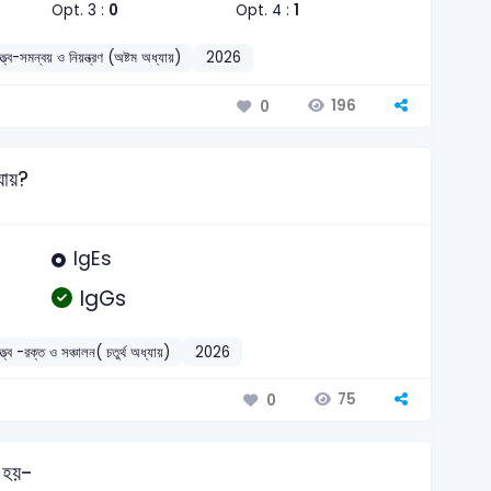
Opt. 3 :
0
Opt. 4 :
1
্ত্ব-সমন্বয় ও নিয়ন্ত্রণ (অষ্টম অধ্যায়)
2026
196
0
 যায়?
IgEs
IgGs
্ত্ব -রক্ত ও সঞ্চালন( চতুর্থ অধ্যায়)
2026
75
0
 হয়-