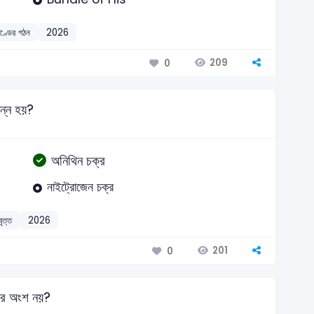
িণ্ডের গঠন
2026
209
0
ন্ন হয়?
অনিথিন চক্র
নাইট্রোজেন চক্র
ৃত্ত
2026
201
0
এর অংশ নয়?