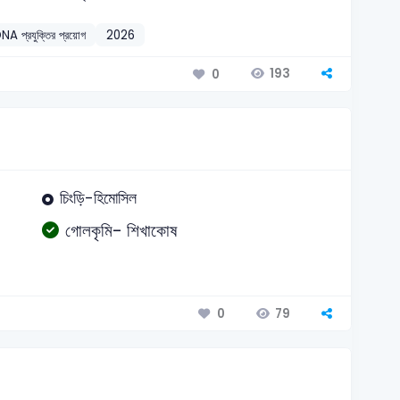
 DNA প্রযুক্তির প্রয়োগ
2026
193
0
চিংড়ি-হিমোসিল
গোলকৃমি- শিখাকোষ
79
0