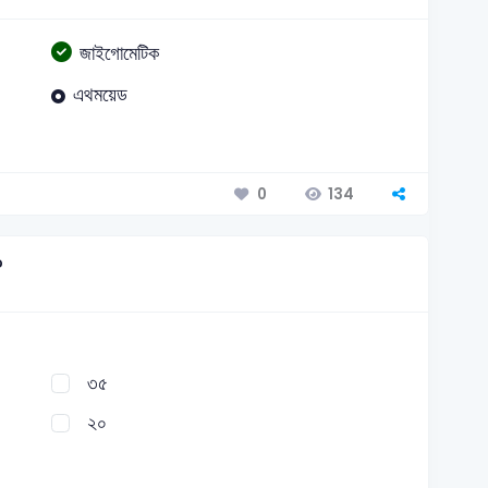
জাইগোমেটিক
এথময়েড
134
0
?
৩৫
২০