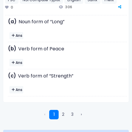
306
0
(a)
Noun form of “Long”
Ans
(b)
Verb form of Peace
Ans
(c)
Verb form of “Strength”
Ans
‹
1
2
3
›