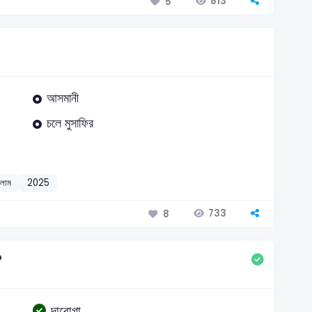
813
5
আসমানী
চলে মুসাফির
লাম
2025
733
8
?
দারোগা