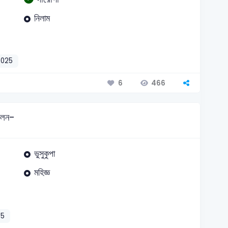
নিলাম
2025
466
6
িলেন-
ভুসুকুপা
মহিজ্ঞ
25