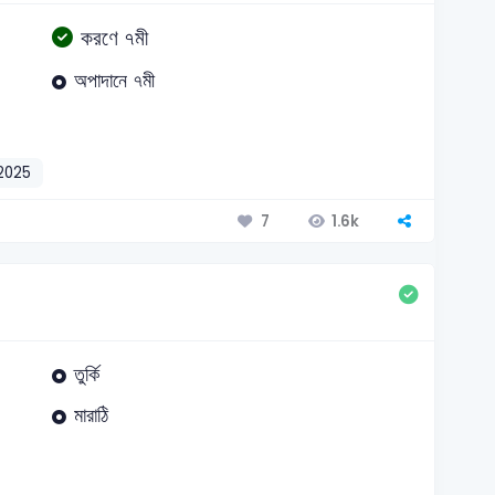
করণে ৭মী
অপাদানে ৭মী
2025
1.6k
7
তুর্কি
মারাঠি