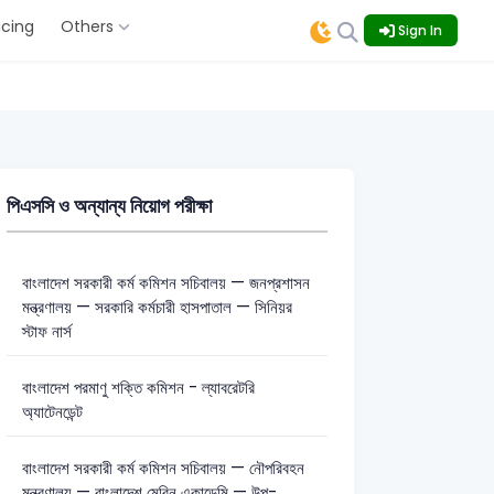
icing
Others
Sign In
পিএসসি ও অন্যান্য নিয়োগ পরীক্ষা
বাংলাদেশ সরকারী কর্ম কমিশন সচিবালয় — জনপ্রশাসন
মন্ত্রণালয় — সরকারি কর্মচারী হাসপাতাল — সিনিয়র
স্টাফ নার্স
বাংলাদেশ পরমাণু শক্তি কমিশন - ল্যাবরেটরি
অ্যাটেনডেন্ট
বাংলাদেশ সরকারী কর্ম কমিশন সচিবালয় — নৌপরিবহন
মন্ত্রণালয় — বাংলাদেশ মেরিন একাডেমি — উপ-