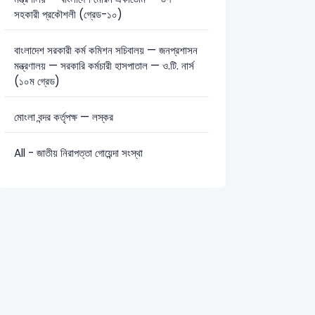
সহকারী প্রকৌশলী (গ্রেড-১০)
বাংলাদেশ সরকারী কর্ম কমিশন সচিবালয় — জনপ্রশাসন
মন্ত্রণালয় — সরকারি কর্মচারী হাসপাতাল — ও.টি. নার্স
(১০ম গ্রেড)
মোংলা বন্দর কর্তৃপক্ষ — লস্কর
All - জাতীয় নিরাপত্তা গোয়েন্দা সংস্থা