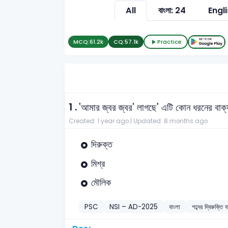
All
বাংলা: 24
Engli
MCQ:
61.2k
CQ:
57.1k
Practice
1 .
'আমার জ্বর জ্বর' লাগছে' এটি কোন ধরনের বাক
Created: 1 year ago |
Updated: 8 months ago
দিরুক্ত
মিশ্র
মৌলিক
PSC
NSI – AD-2025
বাংলা
শব্দের দ্বিরুক্তি ব