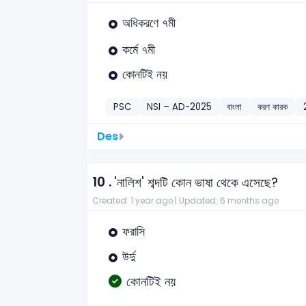
অধিকরণে ৭মী
কর্মে ৭মী
কোনটিই নয়
PSC
NSI – AD-2025
বাংলা
করণ কারক
Des
10 .
'নালিশ' শব্দটি কোন ভাষা থেকে এসেছে?
Created: 1 year ago |
Updated: 6 months ago
ফরাসি
উর্দু
কোনটিই নয়