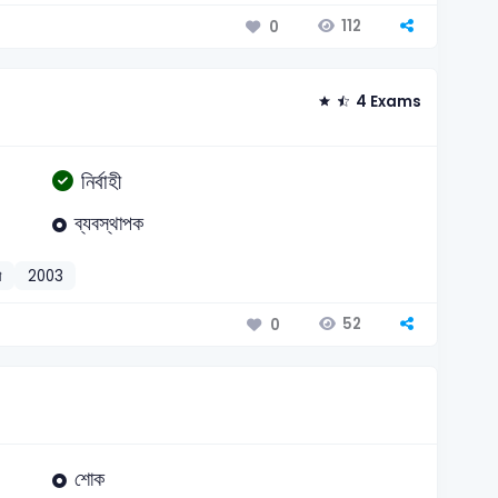
112
0
4 Exams
নির্বাহী
ব্যবস্থাপক
া
2003
52
0
শোক