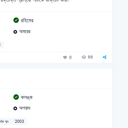
রহিমের
অমরের
3
99
0
কলঙ্ক
অপরাধ
্থক শব্দ
2003