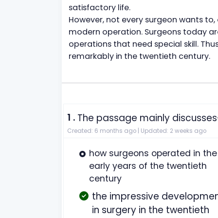
satisfactory life.
However, not every surgeon wants to, or
modern operation. Surgeons today are t
operations that need special skill. Th
remarkably in the twentieth century.
1 .
The passage mainly discusses
Created: 6 months ago |
Updated: 2 weeks ago
how surgeons operated in the
early years of the twentieth
century
the impressive developme
in surgery in the twentieth