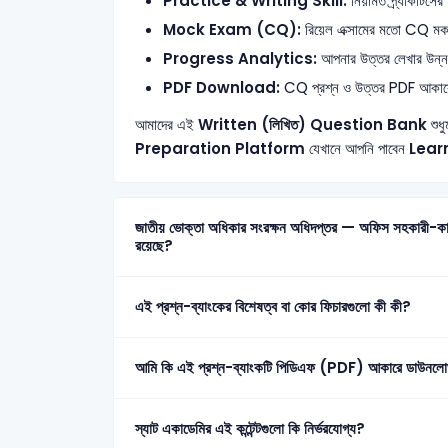
Practice & Writing Skill:
নিয়মিত প্র্যাকটিসের
Mock Exam (CQ):
রিয়েল এক্সামের মতো CQ মক টে
Progress Analytics:
আপনার উত্তর লেখার উন্নতি 
PDF Download:
CQ প্রশ্ন ও উত্তর PDF আকার
আমাদের এই
Written (লিখিত) Question Bank
শুধু
Preparation Platform
যেখানে আপনি পাবেন
Lear
জাতীয় ভোক্তা অধিকার সংরক্ষন অধিদপ্তর — অফিস সহকারী-কাম কম্পিউটার মুদ্রাক্ষরিক 2021 এর মোট কতটি প্রশ্ন এই প্রশ্ন-ব্যাংকে
রয়েছে?
এই প্রশ্ন-ব্যাংকের বিশেষত্ব বা কোর ফিচারগুলো কী কী?
আমি কি এই প্রশ্ন-ব্যাংকটি পিডিএফ (PDF) আকারে ডাউনলো
স্যাট একাডেমির এই কন্টেন্টগুলো কি নির্ভরযোগ্য?