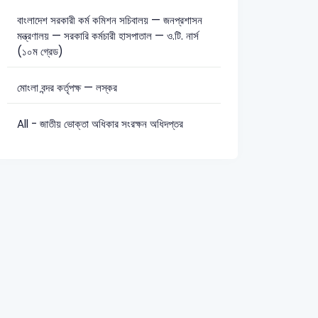
বাংলাদেশ সরকারী কর্ম কমিশন সচিবালয় — জনপ্রশাসন
মন্ত্রণালয় — সরকারি কর্মচারী হাসপাতাল — ও.টি. নার্স
(১০ম গ্রেড)
মোংলা বন্দর কর্তৃপক্ষ — লস্কর
All - জাতীয় ভোক্তা অধিকার সংরক্ষন অধিদপ্তর