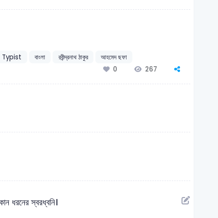
 Typist
বাংলা
রবীন্দ্রনাথ ঠাকুর
আহমেদ ছফা
267
0
কোন ধরনের স্বরধ্বনি।