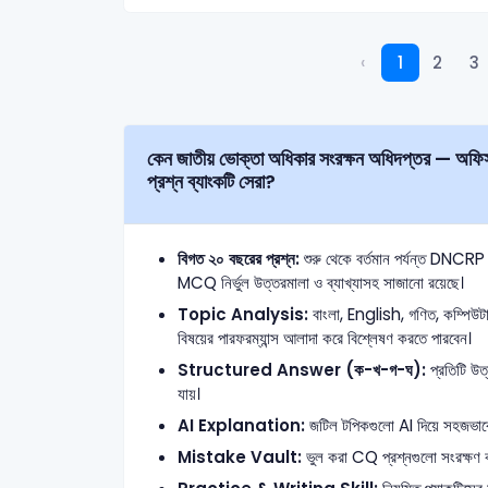
‹
1
2
3
কেন জাতীয় ভোক্তা অধিকার সংরক্ষন অধিদপ্তর — অফিস সহকারী-কাম কম্পিউটার মুদ্রাক্ষরিক Written (লিখিত)
প্রশ্ন ব্যাংকটি সেরা?
বিগত ২০ বছরের প্রশ্ন:
শুরু থেকে বর্তমান পর্যন্ত 
MCQ নির্ভুল উত্তরমালা ও ব্যাখ্যাসহ সাজানো রয়েছে।
Topic Analysis:
বাংলা, English, গণিত, কম্পিউ
বিষয়ের পারফরম্যান্স আলাদা করে বিশ্লেষণ করতে পারবেন।
Structured Answer (ক-খ-গ-ঘ):
প্রতিটি উত্
যায়।
AI Explanation:
জটিল টপিকগুলো AI দিয়ে সহজভাবে ব
Mistake Vault:
ভুল করা CQ প্রশ্নগুলো সংরক্ষণ ক