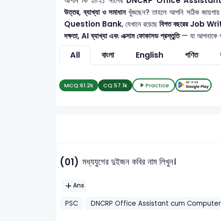
আপনি কি ২০২১ সালের
DNCRP Office Assista
উত্তর, ব্যাখ্যা ও সমাধান
খুঁজছেন? তাহলে আপনি সঠিক জায়গায়
Question Bank
, যেখানে রয়েছে
বিগত বছরের Job Writte
দক্ষতা, AI ব্যাখ্যা এবং এক্সাম ফোকাসড প্রস্তুতি
— যা আপনাকে পূর
All
বাংলা
English
গণিত
MCQ:
61.2k
CQ:
57.1k
Practice
(01)
মধ্যযুগের দুইজন কবির নাম লিখুন।
Ans
PSC
DNCRP Office Assistant cum Computer